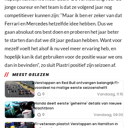
jonge coureur en het team is dat ze volgend jaar nog
competitiever kunnen zijn: "Maar ik ben er zeker van dat
Ferrari
en
Mercedes
hetzelfde idee hebben. Dus we
gaan absoluut ons best doen en proberen het jaar beter
te starten dan dat we dit jaar gedaan hebben. Want voor
mezelf voelt het alsof ik nu veel meer ervaring heb, en
hopelijk kan ik dat gebruiken voor de positie waar we ons
dan in bevinden", zo sluit Piastri positief zijn seizoen af.
MEEST GELEZEN
Verstappen en Red Bull ontvangen belangrijk F1-
voordeel na matige eerste seizoenshelft
Vandaag, 11:15
0
Honda deelt eerste 'geheime' details van nieuwe
krachtbron
Vandaag, 09:00
0
F1-veteraan plaatst Verstappen en Hamilton in