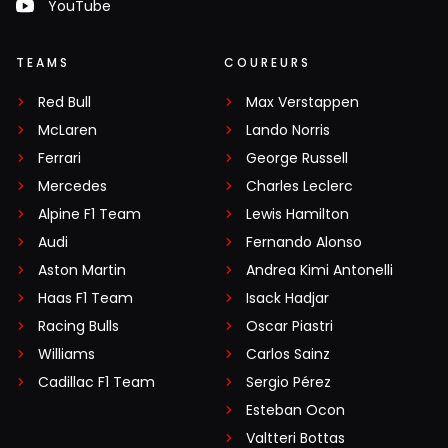
YouTube
TEAMS
COUREURS
Red Bull
Max Verstappen
McLaren
Lando Norris
Ferrari
George Russell
Mercedes
Charles Leclerc
Alpine F1 Team
Lewis Hamilton
Audi
Fernando Alonso
Aston Martin
Andrea Kimi Antonelli
Haas F1 Team
Isack Hadjar
Racing Bulls
Oscar Piastri
Williams
Carlos Sainz
Cadillac F1 Team
Sergio Pérez
Esteban Ocon
Valtteri Bottas