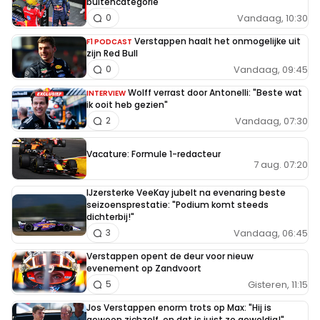
buitencategorie
Vandaag, 10:30
0
Verstappen haalt het onmogelijke uit
F1 PODCAST
zijn Red Bull
Vandaag, 09:45
0
Wolff verrast door Antonelli: "Beste wat
INTERVIEW
ik ooit heb gezien"
Vandaag, 07:30
2
Vacature: Formule 1-redacteur
7 aug. 07:20
IJzersterke VeeKay jubelt na evenaring beste
seizoensprestatie: "Podium komt steeds
dichterbij!"
Vandaag, 06:45
3
Verstappen opent de deur voor nieuw
evenement op Zandvoort
Gisteren, 11:15
5
Jos Verstappen enorm trots op Max: "Hij is
gewoon zichzelf, en dat is juist zo geweldig!"