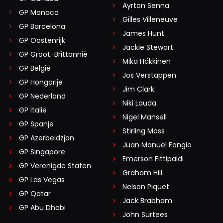
Ayrton Senna
GP Monaco
Gilles Villeneuve
GP Barcelona
James Hunt
GP Oostenrijk
Jackie Stewart
GP Groot-Brittannië
Mika Häkkinen
GP België
Jos Verstappen
GP Hongarije
Jim Clark
GP Nederland
Niki Lauda
GP Italië
Nigel Mansell
GP Spanje
Stirling Moss
GP Azerbeidzjan
Juan Manuel Fangio
GP Singapore
Emerson Fittipaldi
GP Verenigde Staten
Graham Hill
GP Las Vegas
Nelson Piquet
GP Qatar
Jack Brabham
GP Abu Dhabi
John Surtees