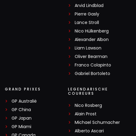
Arvid Lindblad
Pierre Gasly
Lance Stroll
Nico Hülkenberg
Alexander Albon
Liam Lawson
Oliver Bearman
Franco Colapinto
Gabriel Bortoleto
GRAND PRIXES
LEGENDARISCHE
COUREURS
GP Australië
Nico Rosberg
GP China
Alain Prost
GP Japan
Michael Schumacher
GP Miami
Alberto Ascari
GP Canada