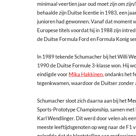
minimaal veertien jaar oud moet zijn om zijn
behaalde zijn Duitse licentie in 1983, een ja
junioren had gewonnen. Vanaf dat moment w
Europese titels voordat hij in 1988 zijn intr
de Duitse Formula Ford en Formula Konig ser
In 1989 tekende Schumacher bij het Willi W
1990 de Duitse Formule 3-klasse won. Hij w
eindigde voor
Mika Hakkinen
, ondanks het f
tegenkwamen, waardoor de Duitser zonder a
Schumacher sloot zich daarna aan bij het
Me
Sports-Prototype Championship, samen met 
Karl Wendlinger. Dit werd door velen als 
meeste leeftijdsgenoten op weg naar de F1
geloofde dat de blootstelling aan profession