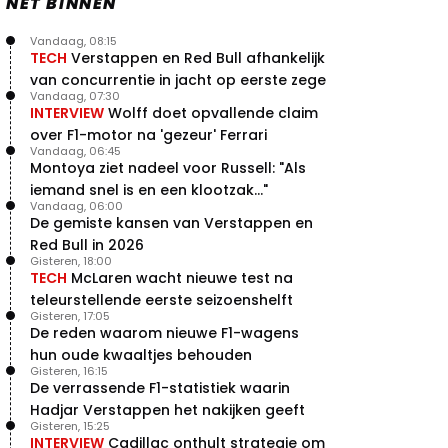
NET BINNEN
Vandaag, 08:15
TECH
Verstappen en Red Bull afhankelijk
van concurrentie in jacht op eerste zege
Vandaag, 07:30
INTERVIEW
Wolff doet opvallende claim
over F1-motor na 'gezeur' Ferrari
Vandaag, 06:45
Montoya ziet nadeel voor Russell: "Als
iemand snel is en een klootzak..."
Vandaag, 06:00
De gemiste kansen van Verstappen en
Red Bull in 2026
Gisteren, 18:00
TECH
McLaren wacht nieuwe test na
teleurstellende eerste seizoenshelft
Gisteren, 17:05
De reden waarom nieuwe F1-wagens
hun oude kwaaltjes behouden
Gisteren, 16:15
De verrassende F1-statistiek waarin
Hadjar Verstappen het nakijken geeft
Gisteren, 15:25
INTERVIEW
Cadillac onthult strategie om