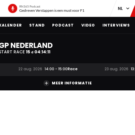
RN365 Podcast
Gedreven Verstappen is een must voor F1
KALENDER
STAND
PODCAST
VIDEO
INTERVIEWS
GP NEDERLAND
START RACE
15
04
:
14
:
10
d
Race
22 aug. 2026
14:00
-
15:00
23 aug. 2026
13
MEER INFORMATIE