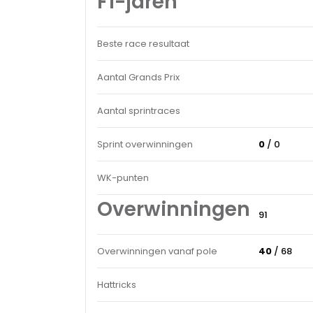
F1-jaren
Beste race resultaat
Aantal Grands Prix
Aantal sprintraces
Sprint overwinningen
0
/ 0
WK-punten
Overwinningen
91
Overwinningen vanaf pole
40
/ 68
Hattricks