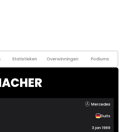
n
Statistieken
Overwinningen
Podiums
ACHER
Mercedes
Duits
3 jan 1969