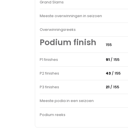
Grand Slams
Meeste overwinningen in seizoen
Overwinningsreeks
Podium finish
155
P1 finishes
91
/ 155
P2 finishes
43
/ 155
P3 finishes
21
/ 155
Meeste podia in een seizoen
Podium reeks