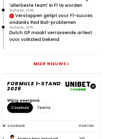
'allerbeste team' in F1 te worden
Gisteren, 14:45
Verstappen getipt voor F1-succes
ondanks Red Bull-problemen
Gisteren, 14:15
Dutch GP maakt verrassende artiest
voor volkslied bekend
MEER NIEUWS
FORMULE 1-STAND
2026
Wijzig weergave
Coureurs
Teams
Top
#
COUREUR
PUNTEN
6
1
Andrea Kimi Antonelli
219