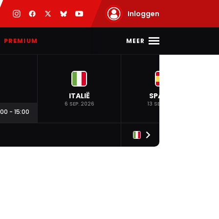
Inloggen
MEER
PREMIUM
ITALIË
SPANJE
6 SEP. 2026
13 SEP. 2026
:00
-
15:00