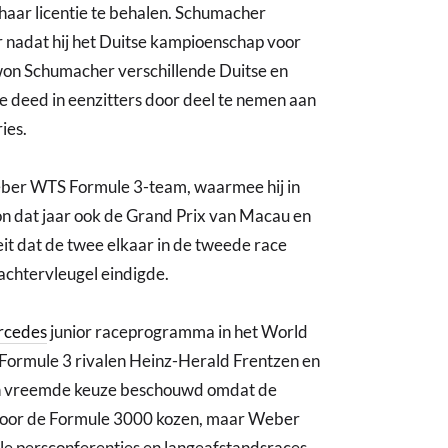
/haar licentie te behalen. Schumacher
ar nadat hij het Duitse kampioenschap voor
on Schumacher verschillende Duitse en
ede deed in eenzitters door deel te nemen aan
ies.
eber WTS Formule 3-team, waarmee hij in
on dat jaar ook de Grand Prix van Macau en
eit dat de twee elkaar in de tweede race
chtervleugel eindigde.
rcedes
junior raceprogramma in het World
Formule 3 rivalen Heinz-Herald Frentzen en
een vreemde keuze beschouwd omdat de
 voor de Formule 3000 kozen, maar Weber
ele persconferenties en langeafstandsraces