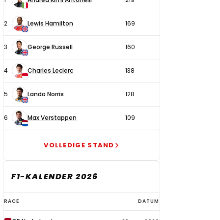
coureurs
2
Lewis Hamilton
169
3
George Russell
160
4
Charles Leclerc
138
5
Lando Norris
128
6
Max Verstappen
109
VOLLEDIGE STAND
F1-KALENDER 2026
F1-
RACE
DATUM
kalender