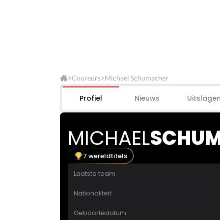
Coureurs
Michael Schumacher
Profiel
Nieuws
Uitslage
MICHAEL
SCHUM
7 wereldtitels
Laatste team
Nationaliteit
Geboortedatum