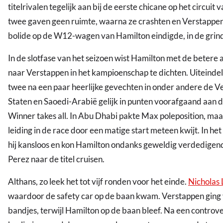
titelrivalen tegelijk aan bij de eerste chicane op het circuit 
twee gaven geen ruimte, waarna ze crashten en Verstappen
bolide op de W12-wagen van Hamilton eindigde, in de grin
In de slotfase van het seizoen wist Hamilton met de betere 
naar Verstappen in het kampioenschap te dichten. Uiteindel
twee na een paar heerlijke gevechten in onder andere de V
Staten en Saoedi-Arabië gelijk in punten voorafgaand aan de
Winner takes all. In Abu Dhabi pakte Max poleposition, maa
leiding in de race door een matige start meteen kwijt. In het
hij kansloos en kon Hamilton ondanks geweldig verdedigen
Perez naar de titel cruisen.
Althans, zo leek het tot vijf ronden voor het einde.
Nicholas L
waardoor de safety car op de baan kwam. Verstappen ging
bandjes, terwijl Hamilton op de baan bleef. Na een controve