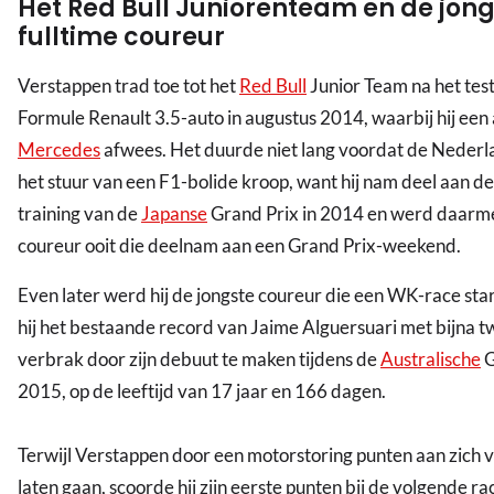
Het Red Bull Juniorenteam en de jong
fulltime coureur
Verstappen trad toe tot het
Red Bull
Junior Team na het tes
Formule Renault 3.5-auto in augustus 2014, waarbij hij ee
Mercedes
afwees. Het duurde niet lang voordat de Nederl
het stuur van een F1-bolide kroop, want hij nam deel aan de 
training van de
Japanse
Grand Prix in 2014 en werd daarm
coureur ooit die deelnam aan een Grand Prix-weekend.
Even later werd hij de jongste coureur die een WK-race st
hij het bestaande record van Jaime Alguersuari met bijna t
verbrak door zijn debuut te maken tijdens de
Australische
G
2015, op de leeftijd van 17 jaar en 166 dagen.
Terwijl Verstappen door een motorstoring punten aan zich 
laten gaan, scoorde hij zijn eerste punten bij de volgende ra