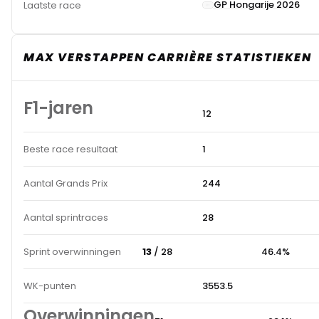
GP Hongarije 2026
Laatste race
MAX VERSTAPPEN CARRIÈRE STATISTIEKEN
F1-jaren
12
Beste race resultaat
1
Aantal Grands Prix
244
Aantal sprintraces
28
Sprint overwinningen
13
/ 28
46.4%
WK-punten
3553.5
Overwinningen