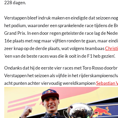
228 dagen.
Verstappen bleef indruk maken en eindigde dat seizoen nog
het podium, waaronder een sprankelende race tijdens de Br
Grand Prix. In een door regen geteisterde race lag de Nede
16e plaats met nog maar vijftien ronden te gaan, maar eind
zeer knap op de derde plaats, wat volgens teambaas
Christ
'een van de beste races was die ik ooit in de F1 heb gezien'.
Ondanks dat hij de eerste vier races met Toro Rosso doorbr
Verstappen het seizoen als vijfde in het rijderskampioenscha
acht punten achter viervoudig wereldkampioen
Sebastian V