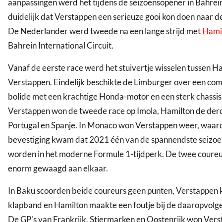
aanpassingen werd het tijdens de seizoensopener in Bahrein
duidelijk dat Verstappen een serieuze gooi kon doen naar de
De Nederlander werd tweede na een lange strijd met
Hami
Bahrein International Circuit.
Vanaf de eerste race werd het stuivertje wisselen tussen H
Verstappen. Eindelijk beschikte de Limburger over een com
bolide met een krachtige Honda-motor en een sterk chassis
Verstappen won de tweede race op Imola, Hamilton de derd
Portugal en Spanje. In Monaco won Verstappen weer, waar
bevestiging kwam dat 2021 één van de spannendste seizo
worden in het moderne Formule 1-tijdperk. De twee coure
enorm gewaagd aan elkaar.
In Baku scoorden beide coureurs geen punten, Verstappen 
klapband en Hamilton maakte een foutje bij de daaropvolge
De GP's van Frankrijk, Stiermarken en Oostenrijk won Vers