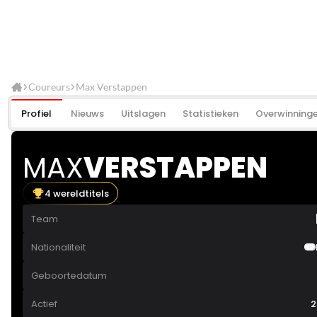
Coureurs
Max Verstappen
Profiel
Nieuws
Uitslagen
Statistieken
Overwinning
MAX
VERSTAPPEN
4 wereldtitels
Team
Nationaliteit
Geboortedatum
Actief
2