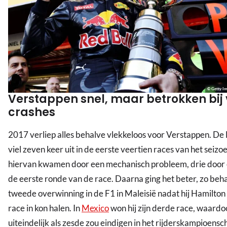
© Getty I
Verstappen snel, maar betrokken bij 
crashes
2017 verliep alles behalve vlekkeloos voor Verstappen. De
viel zeven keer uit in de eerste veertien races van het seizo
hiervan kwamen door een mechanisch probleem, drie door 
de eerste ronde van de race. Daarna ging het beter, zo behaa
tweede overwinning in de F1 in Maleisië nadat hij Hamilton 
race in kon halen. In
Mexico
won hij zijn derde race, waardoo
uiteindelijk als zesde zou eindigen in het rijderskampioensc