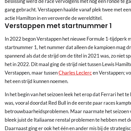
beslissing werd de race vervolgens met nog een ronde te g
gang gebracht. Verstappen haalde vanaf plek twee met e
actie Hamilton in en veroverde de wereldtitel.
Verstappen met startnummer 1
In 2022 begon Verstappen het nieuwe Formule 1-tijdperk 
startnummer 1, het nummer dat alleen de kampioen mag d
spannend als dat de strijd om de titel in 2021 was, zo niet 
het in 2022. Dit maal ging de strijd niet tussen Lewis Hamilt
Verstappen, maar tussen
Charles Leclerc
en Verstappen; vo
het een strijd kunnen noemen.
In het begin van het seizoen leek het erop dat Ferrari het t
was, vooral doordat Red Bull in de eerste paar races kampt
betrouwbaarheidsproblemen. Maar naarmate het seizoen
bleek juist de Italiaanse renstal problemen te hebben met d
Daarnaast ging er ook het één en ander mis bij de strategis