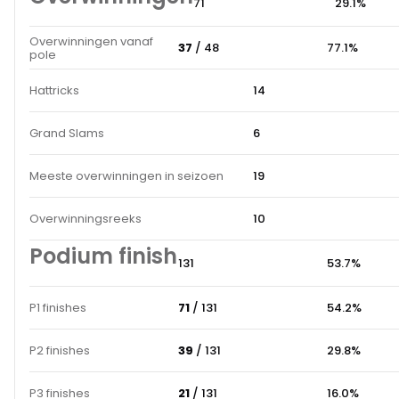
71
29.1%
Overwinningen vanaf
37
/ 48
77.1%
pole
Hattricks
14
Grand Slams
6
Meeste overwinningen in seizoen
19
Overwinningsreeks
10
Podium finish
131
53.7%
P1 finishes
71
/ 131
54.2%
P2 finishes
39
/ 131
29.8%
P3 finishes
21
/ 131
16.0%