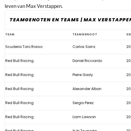
leven van Max Verstappen.
TEAMGENOTEN EN TEAMS | MAX VERSTAPPE
Max
TEAM
TEAMGENOOT
SE
Verstappen
Scuderia Toro Rosso
Carlos Sainz
20
Red Bull Racing
Daniel Ricciardo
20
Red Bull Racing
Pierre Gasly
20
Red Bull Racing
Alexander Albon
20
Red Bull Racing
Sergio Perez
20
Red Bull Racing
Liam Lawson
20
Red Bull Racing
Yuki Tsunoda
20