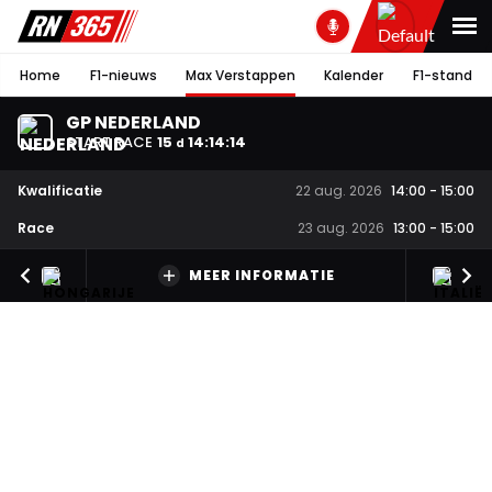
Home
F1-nieuws
Max Verstappen
Kalender
F1-stand
GP NEDERLAND
START RACE
15
14
:
14
:
13
d
Kwalificatie
22 aug. 2026
14:00
-
15:00
Race
23 aug. 2026
13:00
-
15:00
MEER INFORMATIE