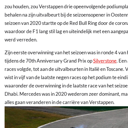
zou houden, zou Verstappen drie opeenvolgende podiumpl
behalen na zijn uitvalbeurt bij de seizoensopener in Oostenr
seizoen van 2020 startte op de Red Bull Ring door de coro
waardoor de F1 lang stil lag en uiteindelijk met een aangep
werd verreden.
Zijn eerste overwinning van het seizoen was in ronde 4 van
tijdens de 70th Anniversary Grand Prix op
Silverstone
. Een
races volgde, tot aan de uitvalbeurten in Italië en Toscane.
wist in vijf van de laatste negen races op het podium te eind
waaronder de overwinning in de laatste race van het seizoe
Dhabi. Mercedes was in 2020 wederom zeer dominant, maa
alles gaan veranderen in de carrière van Verstappen.