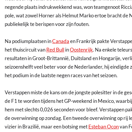
negende plaats indrukwekkend was, won teamgenoot Ricci
pole, wat zowel Horner als Helmut Marko ertoe bracht de
publiekelijk te berispen voor zijn fouten.
Na podiumplaatsen in
Canada
en Frankrijk pakte Verstappe
het thuiscircuit van
Red Bull
in
Oostenrijk
. Na enkele teleur
resultaten in Groot-Brittannië, Duitsland en Hongarije, ver
seizoenshelft veel beter voor de Nederlander, hij eindigde 
het podium in de laatste negen races van het seizoen.
Verstappen miste de kans om de jongste polesitter in de ge
de F1 te worden tijdens het GP-weekend in Mexico, waarbij
hem met slechts 0,026 seconden voor bleef. Verstappen pa
de overwinning op zondag. Een tweede overwinning op rij le
vizier in Brazilië, maar een botsing met
Esteban Ocon
van Fo