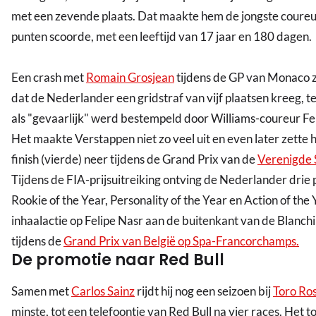
met een zevende plaats. Dat maakte hem de jongste coure
punten scoorde, met een leeftijd van 17 jaar en 180 dagen.
Een crash met
Romain Grosjean
tijdens de GP van Monaco 
dat de Nederlander een gridstraf van vijf plaatsen kreeg, ter
als "gevaarlijk" werd bestempeld door Williams-coureur Fe
Het maakte Verstappen niet zo veel uit en even later zette hi
finish (vierde) neer tijdens de Grand Prix van de
Verenigde 
Tijdens de FIA-prijsuitreiking ontving de Nederlander drie 
Rookie of the Year, Personality of the Year en Action of the 
inhaalactie op Felipe Nasr aan de buitenkant van de Blanc
tijdens de
Grand Prix van België op Spa-Francorchamps.
De promotie naar Red Bull
Samen met
Carlos Sainz
rijdt hij nog een seizoen bij
Toro Ro
minste, tot een telefoontje van Red Bull na vier races. Het