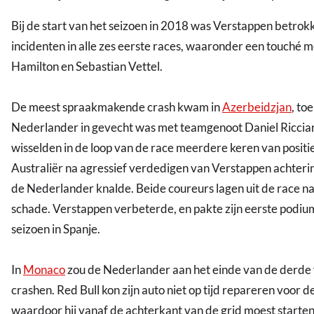
Bij de start van het seizoen in 2018 was Verstappen betrokk
incidenten in alle zes eerste races, waaronder een touché 
Hamilton en Sebastian Vettel.
De meest spraakmakende crash kwam in
Azerbeidzjan
, to
Nederlander in gevecht was met teamgenoot Daniel Riccia
wisselden in de loop van de race meerdere keren van positi
Australiër na agressief verdedigen van Verstappen achteri
de Nederlander knalde. Beide coureurs lagen uit de race n
schade. Verstappen verbeterde, en pakte zijn eerste podiu
seizoen in Spanje.
In
Monaco
zou de Nederlander aan het einde van de derde v
crashen. Red Bull kon zijn auto niet op tijd repareren voor de
waardoor hij vanaf de achterkant van de grid moest starten