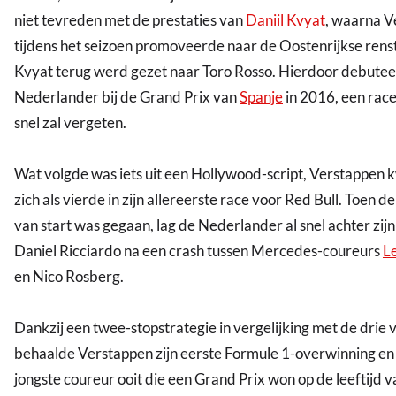
niet tevreden met de prestaties van
Daniil Kvyat
, waarna V
tijdens het seizoen promoveerde naar de Oostenrijkse rensta
Kvyat terug werd gezet naar Toro Rosso. Hierdoor debute
Nederlander bij de Grand Prix van
Spanje
in 2016, een race
snel zal vergeten.
Wat volgde was iets uit een Hollywood-script, Verstappen 
zich als vierde in zijn allereerste race voor Red Bull. Toen 
van start was gegaan, lag de Nederlander al snel achter zi
Daniel Ricciardo na een crash tussen Mercedes-coureurs
L
en Nico Rosberg.
Dankzij een twee-stopstrategie in vergelijking met de drie
behaalde Verstappen zijn eerste Formule 1-overwinning en 
jongste coureur ooit die een Grand Prix won op de leeftijd v