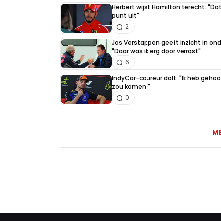
Herbert wijst Hamilton terecht: "Dat
punt uit"
2
Jos Verstappen geeft inzicht in on
"Daar was ik erg door verrast"
6
IndyCar-coureur dolt: "Ik heb geho
zou komen!"
0
M