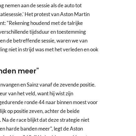
g nemen aan de sessie als de auto tot
catiesessie.' Het protest van Aston Martin
t: "Rekening houdend met de talrijke
 verschillende tijdsduur en toestemming
en de betreffende sessie, waren we van
ing niet in strijd was met het verleden en ook
nden meer"
nvangen en Sainz vanaf de zevende positie.
ur van het veld, want hij wist zijn
j gedurende ronde 44 naar binnen moest voor
ijk op positie zeven, achter de beide
 Na de race blijkt dat deze strategie niet
en harde banden meer", legt de Aston