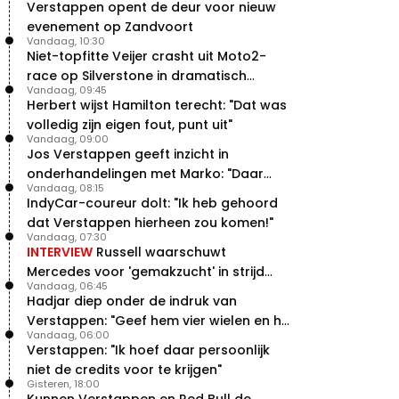
Verstappen opent de deur voor nieuw
evenement op Zandvoort
Vandaag, 10:30
Niet-topfitte Veijer crasht uit Moto2-
race op Silverstone in dramatisch
Vandaag, 09:45
weekend
Herbert wijst Hamilton terecht: "Dat was
volledig zijn eigen fout, punt uit"
Vandaag, 09:00
Jos Verstappen geeft inzicht in
onderhandelingen met Marko: "Daar
Vandaag, 08:15
was ik erg door verrast"
IndyCar-coureur dolt: "Ik heb gehoord
dat Verstappen hierheen zou komen!"
Vandaag, 07:30
INTERVIEW
Russell waarschuwt
Mercedes voor 'gemakzucht' in strijd
Vandaag, 06:45
met concurrentie
Hadjar diep onder de indruk van
Verstappen: "Geef hem vier wielen en hij
Vandaag, 06:00
levert"
Verstappen: "Ik hoef daar persoonlijk
niet de credits voor te krijgen"
Gisteren, 18:00