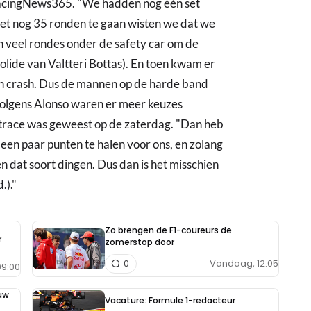
 RacingNews365. "We hadden nog één set
et nog 35 ronden te gaan wisten we dat we
en veel rondes onder de safety car om de
lide van Valtteri Bottas). En toen kwam er
n crash. Dus de mannen op de harde band
 Volgens Alonso waren er meer keuzes
ntrace was geweest op de zaterdag. "Dan heb
een paar punten te halen voor ons, en zolang
en dat soort dingen. Dus dan is het misschien
.)."
Zo brengen de F1-coureurs de
r
zomerstop door
Vandaag, 12:05
0
9:00
uw
Vacature: Formule 1-redacteur