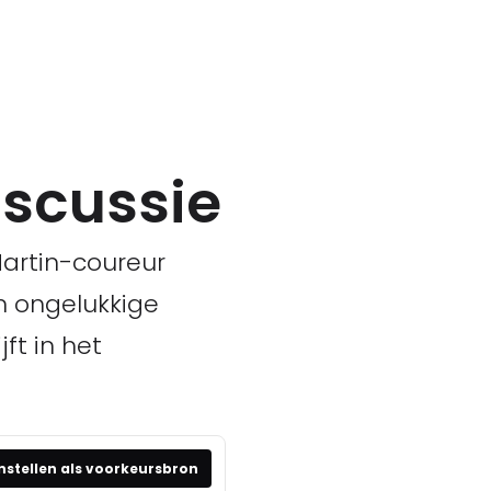
iscussie
artin-coureur
n ongelukkige
ft in het
nstellen als voorkeursbron