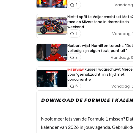
Vandaag, 
2
Niet-topfitte Veijer crasht uit Moto
race op Silverstone in dramatisch
weekend
Vandaag, 
1
Herbert wijst Hamilton terecht: "Da
volledig zijn eigen fout, punt uit"
Vandaag, 0
2
Russell waarschuwt Merc
INTERVIEW
voor 'gemakzucht' in strijd met
concurrentie
Vandaag, 0
5
DOWNLOAD DE FORMULE 1 KALEN
Nooit meer iets van de Formule 1 missen? Da
kalender van 2026 in jouw agenda. Gebruik d