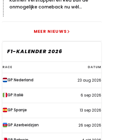
Kunnen Verstappen en Red Bull de
onmogelijke comeback nu wél
bewerkstelligen?
MEER NIEUWS
F1-KALENDER 2026
F1-
RACE
DATUM
kalender
GP Nederland
23 aug 2026
2026
GP Italië
6 sep 2026
GP Spanje
13 sep 2026
GP Azerbeidzjan
26 sep 2026
GP Bahrein