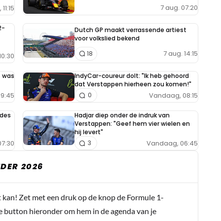
7 aug. 07:20
11:15
2-
Dutch GP maakt verrassende artiest
voor volkslied bekend
7 aug. 14:15
18
10:30
t was
IndyCar-coureur dolt: "Ik heb gehoord
dat Verstappen hierheen zou komen!"
9:45
Vandaag, 08:15
0
edes
Hadjar diep onder de indruk van
Verstappen: "Geef hem vier wielen en
hij levert"
7:30
Vandaag, 06:45
3
DER 2026
t kan! Zet met een druk op de knop de Formule 1-
e button hieronder om hem in de agenda van je