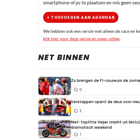
smartphone of pc te plaatsen en mis geen se
+ TOEVOEGEN AAN AGENDA
We hebben ook een versie met alleen de race en kwa
klik hier voor deze versie en meer uitleg
.
NET BINNEN
Zo brengen de F1-coureurs de zome
0
Verstappen opent de deur voor ni
2
Niet-topfitte Veijer crasht uit Moto
dramatisch weekend
1