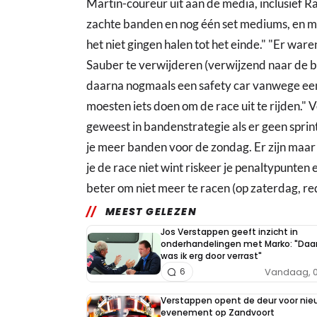
Martin-coureur uit aan de media, inclusief
zachte banden en nog één set mediums, en m
het niet gingen halen tot het einde." "Er war
Sauber te verwijderen (verwijzend naar de bo
daarna nogmaals een safety car vanwege ee
moesten iets doen om de race uit te rijden."
geweest in bandenstrategie als er geen spri
je meer banden voor de zondag. Er zijn maar 
je de race niet wint riskeer je penaltypunten 
beter om niet meer te racen (op zaterdag, red
MEEST GELEZEN
Jos Verstappen geeft inzicht in
onderhandelingen met Marko: "Daa
was ik erg door verrast"
Vandaag, 0
6
Verstappen opent de deur voor nie
evenement op Zandvoort