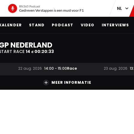
RN365 Podcast
Gedreven Verstappen is een must voor F1
KALENDER
STAND
PODCAST
VIDEO
INTERVIEWS
GP NEDERLAND
START RACE
14
00
:
20
:
33
d
Race
22 aug. 2026
14:00
-
15:00
23 aug. 2026
13
MEER INFORMATIE