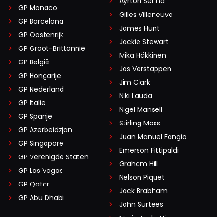
Ayrton Senna
GP Monaco
Gilles Villeneuve
GP Barcelona
James Hunt
GP Oostenrijk
Jackie Stewart
GP Groot-Brittannië
Mika Häkkinen
GP België
Jos Verstappen
GP Hongarije
Jim Clark
GP Nederland
Niki Lauda
GP Italië
Nigel Mansell
GP Spanje
Stirling Moss
GP Azerbeidzjan
Juan Manuel Fangio
GP Singapore
Emerson Fittipaldi
GP Verenigde Staten
Graham Hill
GP Las Vegas
Nelson Piquet
GP Qatar
Jack Brabham
GP Abu Dhabi
John Surtees