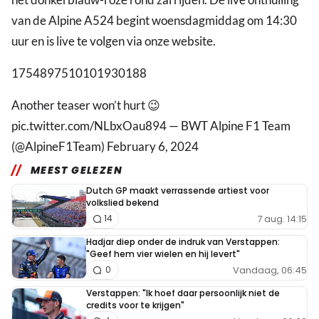
van de Alpine A524 begint woensdagmiddag om 14:30
uur en is live te volgen via onze website.
1754897510101930188
Another teaser won’t hurt 😉
pic.twitter.com/NLbxOau894 — BWT Alpine F1 Team
(@AlpineF1Team) February 6, 2024
MEEST GELEZEN
Dutch GP maakt verrassende artiest voor
volkslied bekend
7 aug. 14:15
14
Hadjar diep onder de indruk van Verstappen:
"Geef hem vier wielen en hij levert"
Vandaag, 06:45
0
Verstappen: "Ik hoef daar persoonlijk niet de
credits voor te krijgen"