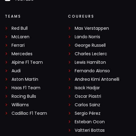
TEAMS
COUREURS
Red Bull
Max Verstappen
McLaren
Lando Norris
Ferrari
George Russell
Mercedes
Charles Leclerc
Alpine F1 Team
Lewis Hamilton
Audi
Fernando Alonso
Aston Martin
Andrea Kimi Antonelli
Haas F1 Team
Isack Hadjar
Racing Bulls
Oscar Piastri
Williams
Carlos Sainz
Cadillac F1 Team
Sergio Pérez
Esteban Ocon
Valtteri Bottas