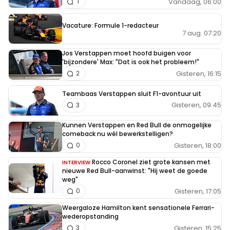
Vandaag, 06:00
1
Vacature: Formule 1-redacteur
7 aug. 07:20
Jos Verstappen moet hoofd buigen voor
'bijzondere' Max: "Dat is ook het probleem!"
Gisteren, 16:15
2
Teambaas Verstappen sluit F1-avontuur uit
Gisteren, 09:45
3
Kunnen Verstappen en Red Bull de onmogelijke
comeback nu wél bewerkstelligen?
Gisteren, 18:00
0
Rocco Coronel ziet grote kansen met
INTERVIEW
nieuwe Red Bull-aanwinst: "Hij weet de goede
weg"
Gisteren, 17:05
0
Weergaloze Hamilton kent sensationele Ferrari-
wederopstanding
Gisteren, 15:25
3