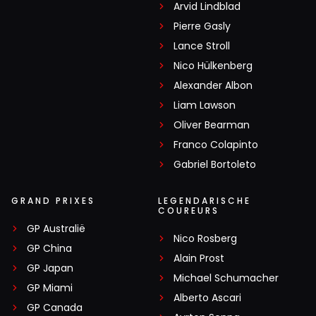
Arvid Lindblad
Pierre Gasly
Lance Stroll
Nico Hülkenberg
Alexander Albon
Liam Lawson
Oliver Bearman
Franco Colapinto
Gabriel Bortoleto
GRAND PRIXES
LEGENDARISCHE
COUREURS
GP Australië
Nico Rosberg
GP China
Alain Prost
GP Japan
Michael Schumacher
GP Miami
Alberto Ascari
GP Canada