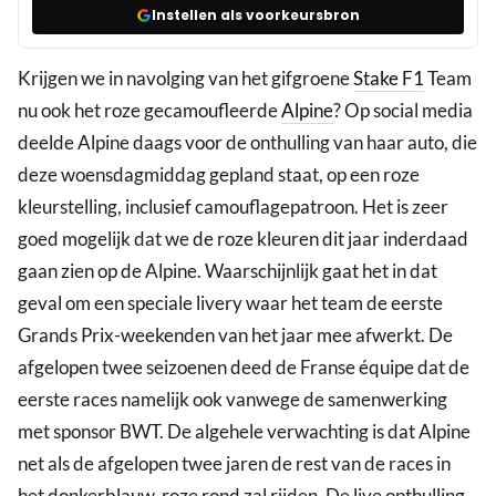
Instellen als voorkeursbron
Krijgen we in navolging van het gifgroene
Stake F1
Team
nu ook het roze gecamoufleerde
Alpine
? Op social media
deelde Alpine daags voor de onthulling van haar auto, die
deze woensdagmiddag gepland staat, op een roze
kleurstelling, inclusief camouflagepatroon. Het is zeer
goed mogelijk dat we de roze kleuren dit jaar inderdaad
gaan zien op de Alpine. Waarschijnlijk gaat het in dat
geval om een speciale livery waar het team de eerste
Grands Prix-weekenden van het jaar mee afwerkt. De
afgelopen twee seizoenen deed de Franse équipe dat de
eerste races namelijk ook vanwege de samenwerking
met sponsor BWT. De algehele verwachting is dat Alpine
net als de afgelopen twee jaren de rest van de races in
het donkerblauw-roze rond zal rijden. De live onthulling