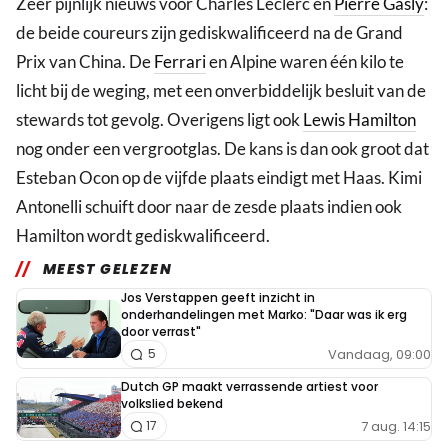
Zeer pijnlijk nieuws voor Charles Leclerc en
Pierre Gasly
:
de beide coureurs zijn gediskwalificeerd na de Grand
Prix van China. De
Ferrari
en Alpine waren één kilo te
licht bij de weging, met een onverbiddelijk besluit van de
stewards tot gevolg. Overigens ligt ook
Lewis Hamilton
nog onder een vergrootglas. De kans is dan ook groot dat
Esteban Ocon op de vijfde plaats eindigt met Haas. Kimi
Antonelli schuift door naar de zesde plaats indien ook
Hamilton wordt gediskwalificeerd.
MEEST GELEZEN
Jos Verstappen geeft inzicht in
onderhandelingen met Marko: "Daar was ik erg
door verrast"
Vandaag, 09:00
5
Dutch GP maakt verrassende artiest voor
volkslied bekend
7 aug. 14:15
17