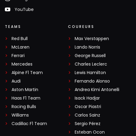
YouTube
TEAMS
COUREURS
Red Bull
Max Verstappen
McLaren
Lando Norris
Ferrari
George Russell
Mercedes
Charles Leclerc
Alpine F1 Team
Lewis Hamilton
Audi
Fernando Alonso
Aston Martin
Andrea Kimi Antonelli
Haas F1 Team
Isack Hadjar
Racing Bulls
Oscar Piastri
Williams
Carlos Sainz
Cadillac F1 Team
Sergio Pérez
Esteban Ocon