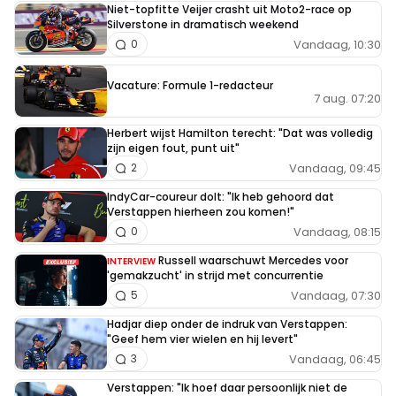
Niet-topfitte Veijer crasht uit Moto2-race op
Silverstone in dramatisch weekend
Vandaag, 10:30
0
Vacature: Formule 1-redacteur
7 aug. 07:20
Herbert wijst Hamilton terecht: "Dat was volledig
zijn eigen fout, punt uit"
Vandaag, 09:45
2
IndyCar-coureur dolt: "Ik heb gehoord dat
Verstappen hierheen zou komen!"
Vandaag, 08:15
0
Russell waarschuwt Mercedes voor
INTERVIEW
'gemakzucht' in strijd met concurrentie
Vandaag, 07:30
5
Hadjar diep onder de indruk van Verstappen:
"Geef hem vier wielen en hij levert"
Vandaag, 06:45
3
Verstappen: "Ik hoef daar persoonlijk niet de