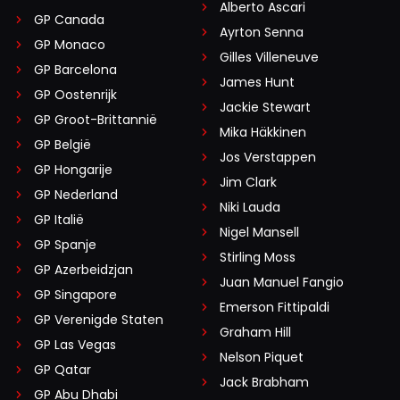
Alberto Ascari
GP Canada
Ayrton Senna
GP Monaco
Gilles Villeneuve
GP Barcelona
James Hunt
GP Oostenrijk
Jackie Stewart
GP Groot-Brittannië
Mika Häkkinen
GP België
Jos Verstappen
GP Hongarije
Jim Clark
GP Nederland
Niki Lauda
GP Italië
Nigel Mansell
GP Spanje
Stirling Moss
GP Azerbeidzjan
Juan Manuel Fangio
GP Singapore
Emerson Fittipaldi
GP Verenigde Staten
Graham Hill
GP Las Vegas
Nelson Piquet
GP Qatar
Jack Brabham
GP Abu Dhabi