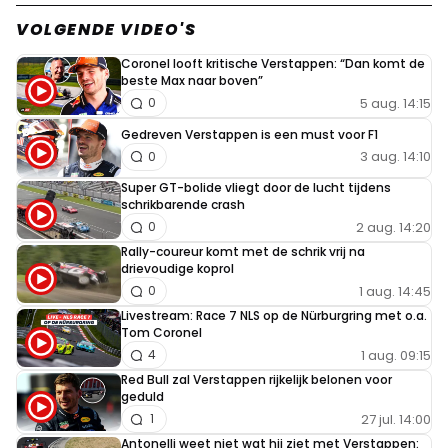
VOLGENDE VIDEO'S
Coronel looft kritische Verstappen: “Dan komt de
beste Max naar boven”
5 aug. 14:15
0
Gedreven Verstappen is een must voor F1
3 aug. 14:10
0
Super GT-bolide vliegt door de lucht tijdens
schrikbarende crash
2 aug. 14:20
0
Rally-coureur komt met de schrik vrij na
drievoudige koprol
1 aug. 14:45
0
Livestream: Race 7 NLS op de Nürburgring met o.a.
Tom Coronel
1 aug. 09:15
4
Red Bull zal Verstappen rijkelijk belonen voor
geduld
27 jul. 14:00
1
Antonelli weet niet wat hij ziet met Verstappen: