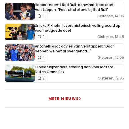
Herbert noemt Red Bull-aanwinst troefkaart
Verstappen: "Past uitstekend bij Red Bull"
Gisteren, 14:35
1
Unieke F1-helm levert historisch veilingrecord op
voor het goede doel
Gisteren, 13:45
1
Antonelli krijgt advies van Verstappen: "Daar
hebben we het al over gehad..."
Gisteren, 12:55
1
F1 biedt bijzondere ervaring aan voor laatste
Dutch Grand Prix
Gisteren, 12:05
2
MEER NIEUWS