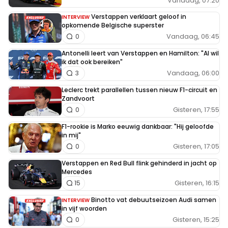
Vandaag, 07:20
Verstappen verklaart geloof in
INTERVIEW
opkomende Belgische superster
Vandaag, 06:45
0
Antonelli leert van Verstappen en Hamilton: "Al wil
ik dat ook bereiken"
Vandaag, 06:00
3
Leclerc trekt parallellen tussen nieuw F1-circuit en
Zandvoort
Gisteren, 17:55
0
F1-rookie is Marko eeuwig dankbaar: "Hij geloofde
in mij"
Gisteren, 17:05
0
Verstappen en Red Bull flink gehinderd in jacht op
Mercedes
Gisteren, 16:15
15
Binotto vat debuutseizoen Audi samen
INTERVIEW
in vijf woorden
Gisteren, 15:25
0