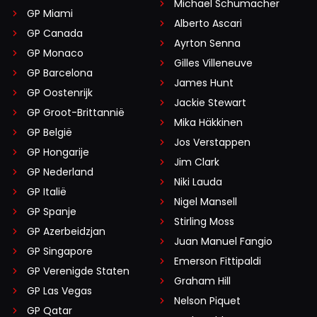
Michael Schumacher
GP Miami
Alberto Ascari
GP Canada
Ayrton Senna
GP Monaco
Gilles Villeneuve
GP Barcelona
James Hunt
GP Oostenrijk
Jackie Stewart
GP Groot-Brittannië
Mika Häkkinen
GP België
Jos Verstappen
GP Hongarije
Jim Clark
GP Nederland
Niki Lauda
GP Italië
Nigel Mansell
GP Spanje
Stirling Moss
GP Azerbeidzjan
Juan Manuel Fangio
GP Singapore
Emerson Fittipaldi
GP Verenigde Staten
Graham Hill
GP Las Vegas
Nelson Piquet
GP Qatar