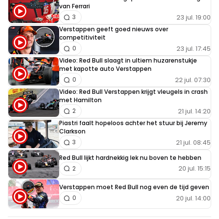
van Ferrari
23 jul. 19:00
3
Verstappen geeft goed nieuws over
competitiviteit
23 jul. 17:45
0
Video: Red Bull slaagt in ultiem huzarenstukje
met kapotte auto Verstappen
22 jul. 07:30
0
Video: Red Bull Verstappen krijgt vleugels in crash
met Hamilton
21 jul. 14:20
2
Piastri faalt hopeloos achter het stuur bij Jeremy
Clarkson
21 jul. 08:45
3
Red Bull lijkt hardnekkig lek nu boven te hebben
20 jul. 15:15
2
Verstappen moet Red Bull nog even de tijd geven
20 jul. 14:00
0