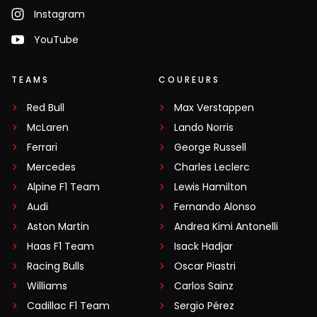
Instagram
YouTube
TEAMS
COUREURS
Red Bull
Max Verstappen
McLaren
Lando Norris
Ferrari
George Russell
Mercedes
Charles Leclerc
Alpine F1 Team
Lewis Hamilton
Audi
Fernando Alonso
Aston Martin
Andrea Kimi Antonelli
Haas F1 Team
Isack Hadjar
Racing Bulls
Oscar Piastri
Williams
Carlos Sainz
Cadillac F1 Team
Sergio Pérez