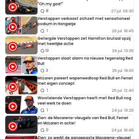
"Oh my god!"
27 jul. 06:30
8
Verstappen verbaast zichzelf met sensationeel
podium in Hongarije
26 jul. 18:45
1
Getergde Verstappen zet Hamilton brutaal opzij
met heerlijke actie
26 jul. 13:35
13
Verstappen slaat alarm na nieuwe tegenslag Red
Bull
25 jul. 19:00
3
McLaren pareert wapenwedloop Red Bull en Ferrari
met eigen concept
25 jul. 12:40
1
Worstelende Verstappen heeft met Red Bull nog
veel werk te doen
24 jul. 19:25
1
Zien: de Macarena-vleugels van Red Bull, Ferrari
en McLaren in actie!
24 jul. 18:45
0
Zien: zo werkt de aangepaste Macarena-vleugel