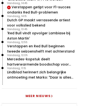
Vandaag, 14:45
Verstappen getipt voor F1-succes
ondanks Red Bull-problemen
Vandaag, 14:15
Dutch GP maakt verrassende artiest
voor volkslied bekend
Vandaag, 13:45
'Red Bull vindt opvolger Lambiase bij
Aston Martin'
Vandaag, 12:55
Verstappen en Red Bull beginnen
tweede seizoenshelft met achterstand
Vandaag, 12:05
Mercedes-kopstuk deelt
hartverwarmende boodschap voor
Vandaag, 11:15
overstap naar Red Bull
Lindblad herinnert zich belangrijke
ontmoeting met Marko: "Daar is alles
echt begonnen"
MEER NIEUWS