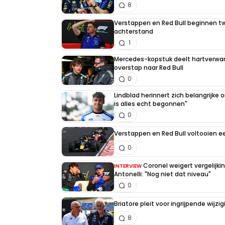
8
Verstappen en Red Bull beginnen t
achterstand
1
Mercedes-kopstuk deelt hartverw
overstap naar Red Bull
0
Lindblad herinnert zich belangrijke
is alles echt begonnen"
0
Verstappen en Red Bull voltooien 
0
Coronel weigert vergelijk
INTERVIEW
Antonelli: "Nog niet dat niveau"
0
Briatore pleit voor ingrijpende wijz
8