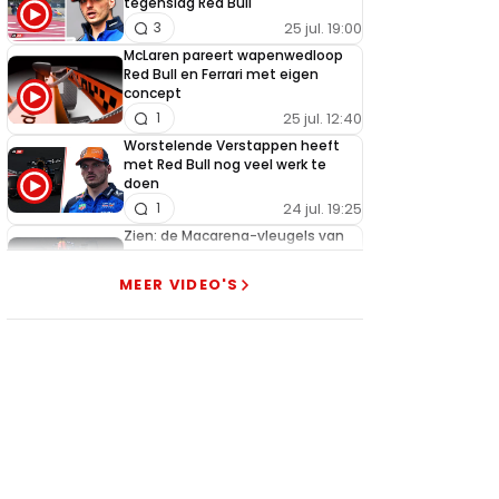
tegenslag Red Bull
25 jul. 19:00
3
McLaren pareert wapenwedloop
Red Bull en Ferrari met eigen
concept
25 jul. 12:40
1
Worstelende Verstappen heeft
met Red Bull nog veel werk te
doen
24 jul. 19:25
1
Zien: de Macarena-vleugels van
Red Bull, Ferrari en McLaren in
actie!
MEER VIDEO'S
24 jul. 18:45
0
Zien: zo werkt de aangepaste
Macarena-vleugel van Ferrari
23 jul. 19:00
3
Verstappen geeft goed nieuws
over competitiviteit
23 jul. 17:45
0
Video: Red Bull slaagt in ultiem
huzarenstukje met kapotte auto