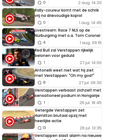
2 aug. 14:20
0
Rally-coureur komt met de schrik
vrij na drievoudige koprol
1 aug. 14:45
0
Livestream: Race 7 NLS op de
Nürburgring met o.a. Tom Coronel
1 aug. 09:15
4
Red Bull zal Verstappen rijkelijk
belonen voor geduld
27 jul. 14:00
1
Antonelli weet niet wat hij ziet
met Verstappen: "Oh my god!"
27 jul. 06:30
8
Verstappen verbaast zichzelf met
sensationeel podium in Hongarije
26 jul. 18:45
1
Getergde Verstappen zet
Hamilton brutaal opzij met
heerlijke actie
26 jul. 13:35
13
Verstappen slaat alarm na nieuwe