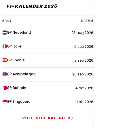
F1-KALENDER 2026
F1-
RACE
DATUM
kalender
GP Nederland
23 aug 2026
2026
GP Italië
6 sep 2026
GP Spanje
13 sep 2026
GP Azerbeidzjan
26 sep 2026
GP Bahrein
4 okt 2026
GP Singapore
11 okt 2026
VOLLEDIGE KALENDER