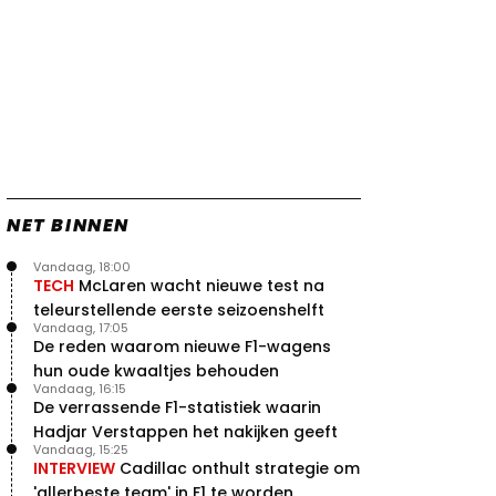
Verstappen
22 jul. 07:30
0
Video: Red Bull Verstappen krijgt
vleugels in crash met Hamilton
21 jul. 14:20
2
Piastri faalt hopeloos achter het
stuur bij Jeremy Clarkson
21 jul. 08:45
3
Red Bull lijkt hardnekkig lek nu
boven te hebben
NET BINNEN
20 jul. 15:15
2
Vandaag, 18:00
TECH
McLaren wacht nieuwe test na
teleurstellende eerste seizoenshelft
Vandaag, 17:05
De reden waarom nieuwe F1-wagens
hun oude kwaaltjes behouden
Vandaag, 16:15
De verrassende F1-statistiek waarin
Hadjar Verstappen het nakijken geeft
Vandaag, 15:25
INTERVIEW
Cadillac onthult strategie om
'allerbeste team' in F1 te worden