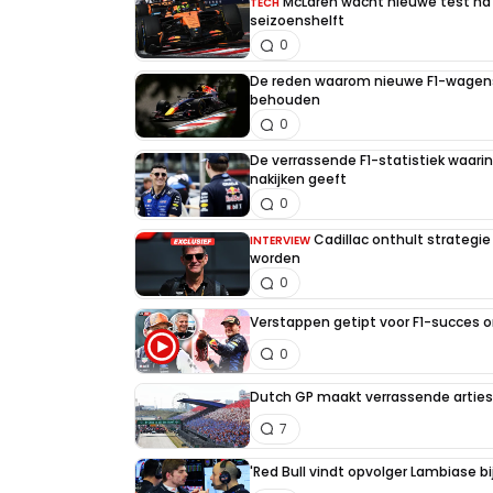
McLaren wacht nieuwe test na 
TECH
seizoenshelft
0
De reden waarom nieuwe F1-wagens
behouden
0
De verrassende F1-statistiek waari
nakijken geeft
0
Cadillac onthult strategie
INTERVIEW
worden
0
Verstappen getipt voor F1-succes 
0
Dutch GP maakt verrassende artiest
7
'Red Bull vindt opvolger Lambiase bi