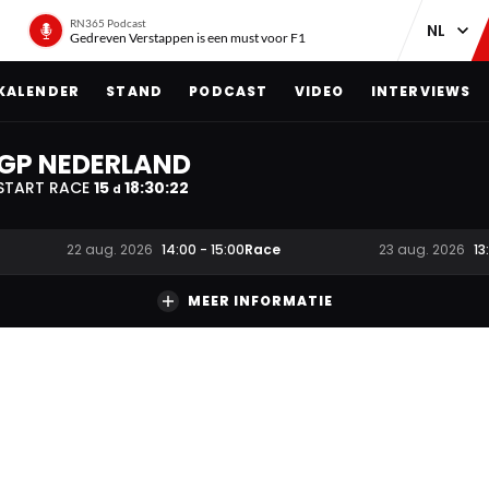
RN365 Podcast
Gedreven Verstappen is een must voor F1
KALENDER
STAND
PODCAST
VIDEO
INTERVIEWS
GP NEDERLAND
START RACE
15
18
:
30
:
21
d
Race
22 aug. 2026
14:00
-
15:00
23 aug. 2026
13
MEER INFORMATIE