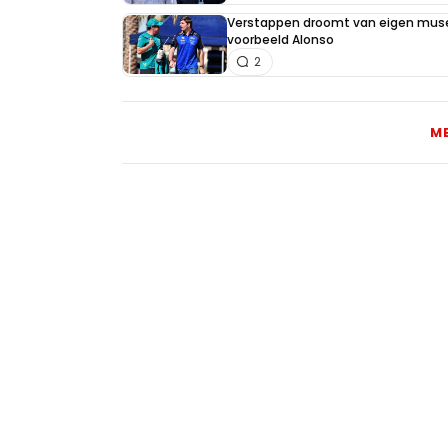
Verstappen droomt van eigen muse
voorbeeld Alonso
2
M