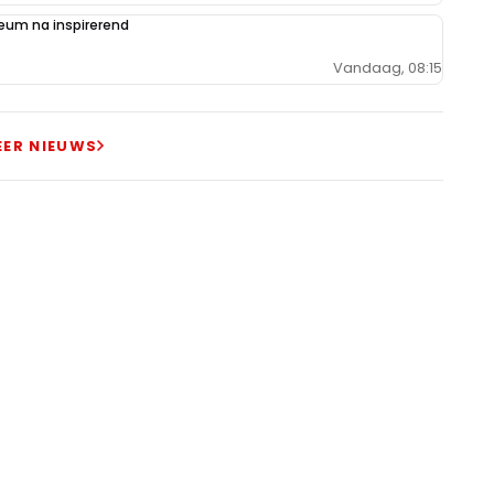
um na inspirerend
Vandaag, 08:15
EER NIEUWS