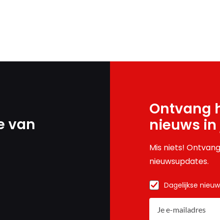
Ontvang h
e van
nieuws in
Mis niets! Ontvang
nieuwsupdates.
Dagelijkse nieu