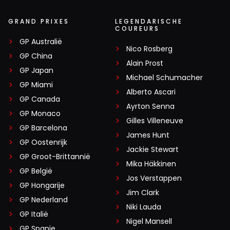
GRAND PRIXES
LEGENDARISCHE
COUREURS
GP Australië
Nico Rosberg
GP China
Alain Prost
GP Japan
Michael Schumacher
GP Miami
Alberto Ascari
GP Canada
Ayrton Senna
GP Monaco
Gilles Villeneuve
GP Barcelona
James Hunt
GP Oostenrijk
Jackie Stewart
GP Groot-Brittannië
Mika Häkkinen
GP België
Jos Verstappen
GP Hongarije
Jim Clark
GP Nederland
Niki Lauda
GP Italië
Nigel Mansell
GP Spanje