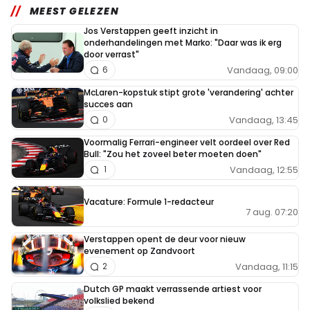
MEEST GELEZEN
Jos Verstappen geeft inzicht in
onderhandelingen met Marko: "Daar was ik erg
door verrast"
Vandaag, 09:00
6
McLaren-kopstuk stipt grote 'verandering' achter
succes aan
Vandaag, 13:45
0
Voormalig Ferrari-engineer velt oordeel over Red
Bull: "Zou het zoveel beter moeten doen"
Vandaag, 12:55
1
Vacature: Formule 1-redacteur
7 aug. 07:20
Verstappen opent de deur voor nieuw
evenement op Zandvoort
Vandaag, 11:15
2
Dutch GP maakt verrassende artiest voor
volkslied bekend