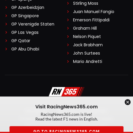
Stirling Moss
GP Azerbeidzjan
Juan Manuel Fangio
GP Singapore
Emerson Fittipaldi
GP Verenigde Staten
Graham Hill
GP Las Vegas
Nelson Piquet
GP Qatar
Jack Brabham
GP Abu Dhabi
John Surtees
Mario Andretti
Visit RacingNews365.com
Disclaimer
Algemene voorwaarden
RacingNews365.com is live!
Privacy Policy
Created by On Your Marks
Read the latest F1 news in English.
Privacy manager
Kansspeluitingen
GO TO RACINGNEWS365.COM