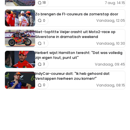
7 aug. 14:15
18
Zo brengen de F1-coureurs de zomerstop door
Vandaag, 12:05
0
Niet-topfitte Veijer crasht uit Moto2-race op
Silverstone in dramatisch weekend
Vandaag, 10:30
1
Herbert wijst Hamilton terecht: "Dat was volledig
zijn eigen fout, punt uit"
Vandaag, 09:45
3
IndyCar-coureur dolt: "Ik heb gehoord dat
Verstappen hierheen zou komen!"
Vandaag, 08:15
0