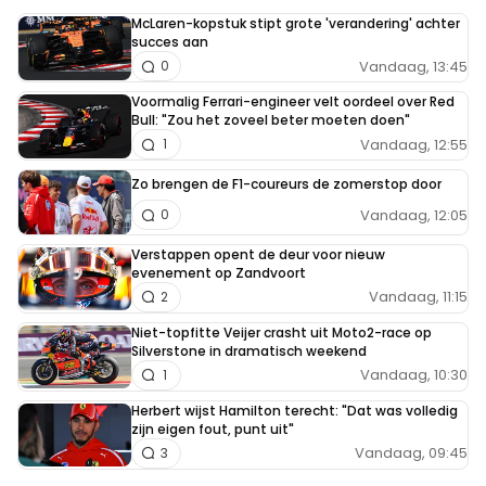
McLaren-kopstuk stipt grote 'verandering' achter
succes aan
Vandaag, 13:45
0
Voormalig Ferrari-engineer velt oordeel over Red
Bull: "Zou het zoveel beter moeten doen"
Vandaag, 12:55
1
Zo brengen de F1-coureurs de zomerstop door
Vandaag, 12:05
0
Verstappen opent de deur voor nieuw
evenement op Zandvoort
Vandaag, 11:15
2
Niet-topfitte Veijer crasht uit Moto2-race op
Silverstone in dramatisch weekend
Vandaag, 10:30
1
Herbert wijst Hamilton terecht: "Dat was volledig
zijn eigen fout, punt uit"
Vandaag, 09:45
3