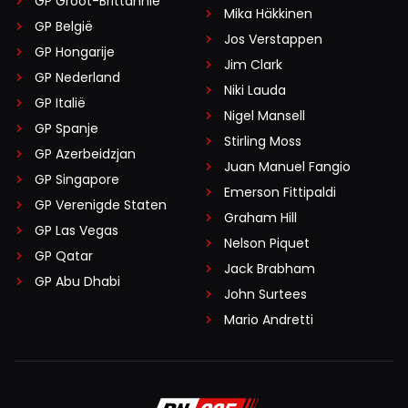
GP Groot-Brittannië
Mika Häkkinen
GP België
Jos Verstappen
GP Hongarije
Jim Clark
GP Nederland
Niki Lauda
GP Italië
Nigel Mansell
GP Spanje
Stirling Moss
GP Azerbeidzjan
Juan Manuel Fangio
GP Singapore
Emerson Fittipaldi
GP Verenigde Staten
Graham Hill
GP Las Vegas
Nelson Piquet
GP Qatar
Jack Brabham
GP Abu Dhabi
John Surtees
Mario Andretti