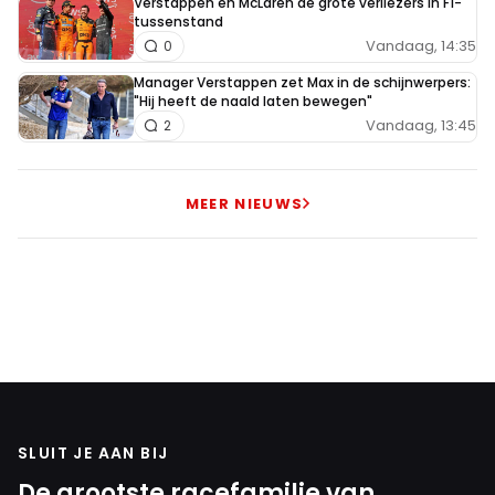
Verstappen en McLaren de grote verliezers in F1-
tussenstand
Vandaag, 14:35
0
Manager Verstappen zet Max in de schijnwerpers:
"Hij heeft de naald laten bewegen"
Vandaag, 13:45
2
MEER NIEUWS
SLUIT JE AAN BIJ
De grootste racefamilie van