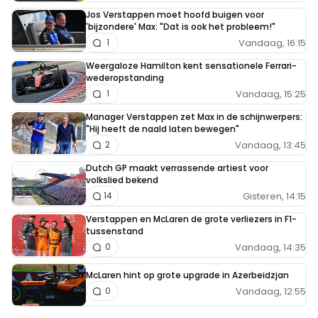
Jos Verstappen moet hoofd buigen voor
'bijzondere' Max: "Dat is ook het probleem!"
Vandaag, 16:15
1
Weergaloze Hamilton kent sensationele Ferrari-
wederopstanding
Vandaag, 15:25
1
Manager Verstappen zet Max in de schijnwerpers:
"Hij heeft de naald laten bewegen"
Vandaag, 13:45
2
Dutch GP maakt verrassende artiest voor
volkslied bekend
Gisteren, 14:15
14
Verstappen en McLaren de grote verliezers in F1-
tussenstand
Vandaag, 14:35
0
McLaren hint op grote upgrade in Azerbeidzjan
Vandaag, 12:55
0