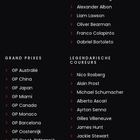
Alexander Albon
Liam Lawson
Oliver Bearman
Franco Colapinto
Gabriel Bortoleto
GRAND PRIXES
LEGENDARISCHE
COUREURS
GP Australië
Nico Rosberg
GP China
Alain Prost
GP Japan
Michael Schumacher
GP Miami
Alberto Ascari
GP Canada
Ayrton Senna
GP Monaco
Gilles Villeneuve
GP Barcelona
James Hunt
GP Oostenrijk
Jackie Stewart