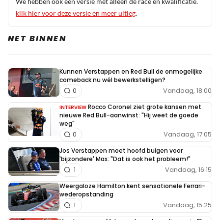
We hebben ook een versie met alleen de race en kwalificatie.
klik hier voor deze versie en meer uitleg
.
NET BINNEN
Kunnen Verstappen en Red Bull de onmogelijke
comeback nu wél bewerkstelligen?
Vandaag, 18:00
0
Rocco Coronel ziet grote kansen met
INTERVIEW
nieuwe Red Bull-aanwinst: "Hij weet de goede
weg"
Vandaag, 17:05
0
Jos Verstappen moet hoofd buigen voor
'bijzondere' Max: "Dat is ook het probleem!"
Vandaag, 16:15
1
Weergaloze Hamilton kent sensationele Ferrari-
wederopstanding
Vandaag, 15:25
1