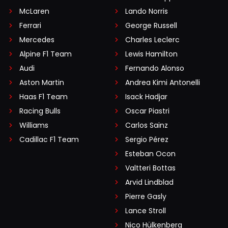
McLaren
Lando Norris
Ferrari
George Russell
Mercedes
Charles Leclerc
Alpine F1 Team
Lewis Hamilton
Audi
Fernando Alonso
Aston Martin
Andrea Kimi Antonelli
Haas F1 Team
Isack Hadjar
Racing Bulls
Oscar Piastri
Williams
Carlos Sainz
Cadillac F1 Team
Sergio Pérez
Esteban Ocon
Valtteri Bottas
Arvid Lindblad
Pierre Gasly
Lance Stroll
Nico Hülkenberg