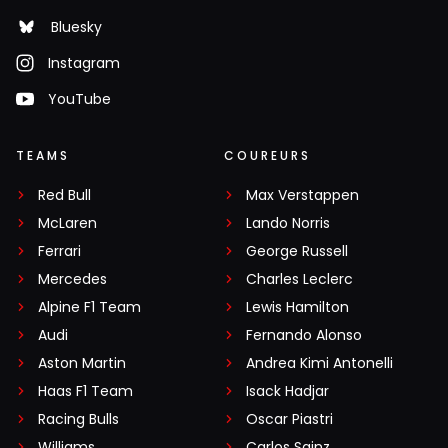
Bluesky
Instagram
YouTube
TEAMS
COUREURS
Red Bull
Max Verstappen
McLaren
Lando Norris
Ferrari
George Russell
Mercedes
Charles Leclerc
Alpine F1 Team
Lewis Hamilton
Audi
Fernando Alonso
Aston Martin
Andrea Kimi Antonelli
Haas F1 Team
Isack Hadjar
Racing Bulls
Oscar Piastri
Williams
Carlos Sainz