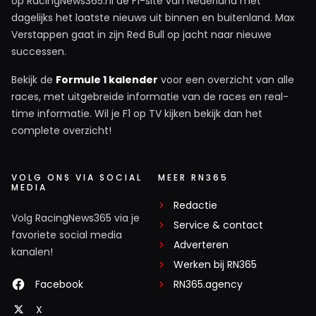
op RacingNews365.nl de F1-site van Nederland met
dagelijks het laatste nieuws uit binnen en buitenland. Max
Verstappen gaat in zijn Red Bull op jacht naar nieuwe
successen.
Bekijk de
Formule 1 kalender
voor een overzicht van alle
races, met uitgebreide informatie van de races en real-
time informatie. Wil je F1 op TV kijken bekijk dan het
complete overzicht!
VOLG ONS VIA SOCIAL
MEER RN365
MEDIA
Redactie
Volg RacingNews365 via je
Service & contact
favoriete social media
Adverteren
kanalen!
Werken bij RN365
Facebook
RN365.agency
X