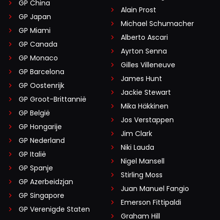
GP China
Alain Prost
GP Japan
Michael Schumacher
GP Miami
Alberto Ascari
GP Canada
Ayrton Senna
GP Monaco
Gilles Villeneuve
GP Barcelona
James Hunt
GP Oostenrijk
Jackie Stewart
GP Groot-Brittannië
Mika Häkkinen
GP België
Jos Verstappen
GP Hongarije
Jim Clark
GP Nederland
Niki Lauda
GP Italië
Nigel Mansell
GP Spanje
Stirling Moss
GP Azerbeidzjan
Juan Manuel Fangio
GP Singapore
Emerson Fittipaldi
GP Verenigde Staten
Graham Hill