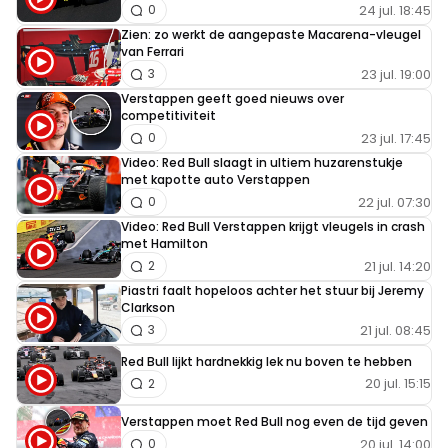
24 jul. 18:45
0
Zien: zo werkt de aangepaste Macarena-vleugel
van Ferrari
23 jul. 19:00
3
Verstappen geeft goed nieuws over
competitiviteit
23 jul. 17:45
0
Video: Red Bull slaagt in ultiem huzarenstukje
met kapotte auto Verstappen
22 jul. 07:30
0
Video: Red Bull Verstappen krijgt vleugels in crash
met Hamilton
21 jul. 14:20
2
Piastri faalt hopeloos achter het stuur bij Jeremy
Clarkson
21 jul. 08:45
3
Red Bull lijkt hardnekkig lek nu boven te hebben
20 jul. 15:15
2
Verstappen moet Red Bull nog even de tijd geven
20 jul. 14:00
0