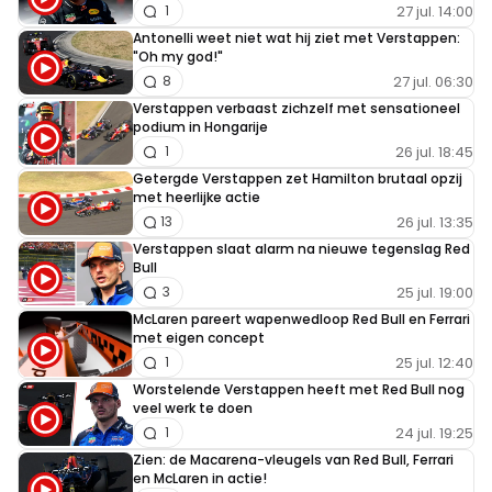
27 jul. 14:00
1
Antonelli weet niet wat hij ziet met Verstappen:
"Oh my god!"
27 jul. 06:30
8
Verstappen verbaast zichzelf met sensationeel
podium in Hongarije
26 jul. 18:45
1
Getergde Verstappen zet Hamilton brutaal opzij
met heerlijke actie
26 jul. 13:35
13
Verstappen slaat alarm na nieuwe tegenslag Red
Bull
25 jul. 19:00
3
McLaren pareert wapenwedloop Red Bull en Ferrari
met eigen concept
25 jul. 12:40
1
Worstelende Verstappen heeft met Red Bull nog
veel werk te doen
24 jul. 19:25
1
Zien: de Macarena-vleugels van Red Bull, Ferrari
en McLaren in actie!