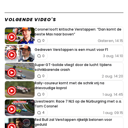
VOLGENDE VIDEO'S
Coronel looft kritische Verstappen: “Dan komt de
beste Max naar boven”
Gisteren, 14:15
0
Gedreven Verstappen is een must voor F1
3 aug. 14:10
0
Super GT-bolide vliegt door de lucht tijdens
schrikbarende crash
2 aug. 14:20
0
Rally-coureur komt met de schrik vrij na
drievoudige koprol
1 aug. 14:45
0
Livestream: Race 7 NLS op de Nürburgring met o.a.
Tom Coronel
1 aug. 09:15
4
Red Bull zal Verstappen rijkelijk belonen voor
geduld