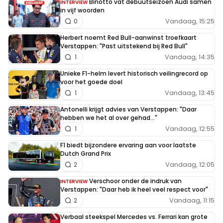
Binotto vat debuutseizoen Audi samen
INTERVIEW
in vijf woorden
Vandaag, 15:25
0
Herbert noemt Red Bull-aanwinst troefkaart
Verstappen: "Past uitstekend bij Red Bull"
Vandaag, 14:35
1
Unieke F1-helm levert historisch veilingrecord op
voor het goede doel
Vandaag, 13:45
1
Antonelli krijgt advies van Verstappen: "Daar
hebben we het al over gehad..."
Vandaag, 12:55
1
F1 biedt bijzondere ervaring aan voor laatste
Dutch Grand Prix
Vandaag, 12:05
2
Verschoor onder de indruk van
INTERVIEW
Verstappen: "Daar heb ik heel veel respect voor"
Vandaag, 11:15
2
Verbaal steekspel Mercedes vs. Ferrari kan grote