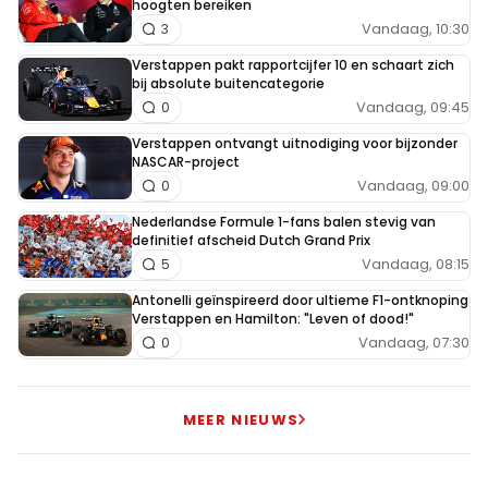
hoogten bereiken
Vandaag, 10:30
3
Verstappen pakt rapportcijfer 10 en schaart zich
bij absolute buitencategorie
Vandaag, 09:45
0
Verstappen ontvangt uitnodiging voor bijzonder
NASCAR-project
Vandaag, 09:00
0
Nederlandse Formule 1-fans balen stevig van
definitief afscheid Dutch Grand Prix
Vandaag, 08:15
5
Antonelli geïnspireerd door ultieme F1-ontknoping
Verstappen en Hamilton: "Leven of dood!"
Vandaag, 07:30
0
MEER NIEUWS