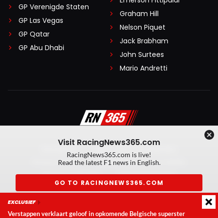
Emerson Fittipaldi
GP Verenigde Staten
Graham Hill
GP Las Vegas
Nelson Piquet
GP Qatar
Jack Brabham
GP Abu Dhabi
John Surtees
Mario Andretti
Visit RacingNews365.com
Disclaimer
Algemene voorwaarden
RacingNews365.com is live!
Privacy Policy
Created by On Your Marks
Read the latest F1 news in English.
Privacy manager
Kansspeluitingen
GO TO RACINGNEWS365.COM
© 2026 RacingNews365. Alle rechten voorbehouden
EXCLUSIEF
Don't show again
Verstappen verklaart geloof in opkomende Belgische superster