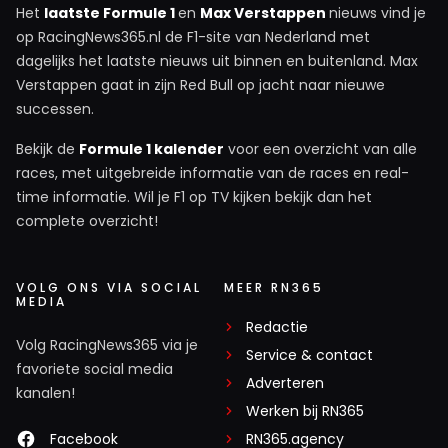
Het
laatste Formule 1
en
Max Verstappen
nieuws vind je
op RacingNews365.nl de F1-site van Nederland met
dagelijks het laatste nieuws uit binnen en buitenland. Max
Verstappen gaat in zijn Red Bull op jacht naar nieuwe
successen.
Bekijk de
Formule 1 kalender
voor een overzicht van alle
races, met uitgebreide informatie van de races en real-
time informatie. Wil je F1 op TV kijken bekijk dan het
complete overzicht!
VOLG ONS VIA SOCIAL
MEER RN365
MEDIA
Redactie
Volg RacingNews365 via je
Service & contact
favoriete social media
Adverteren
kanalen!
Werken bij RN365
Facebook
RN365.agency