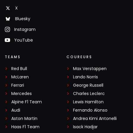
X
Bluesky
Instagram
YouTube
TEAMS
COUREURS
Red Bull
Max Verstappen
McLaren
Lando Norris
Ferrari
George Russell
Mercedes
Charles Leclerc
Alpine F1 Team
Lewis Hamilton
Audi
Fernando Alonso
Aston Martin
Andrea Kimi Antonelli
Haas F1 Team
Isack Hadjar