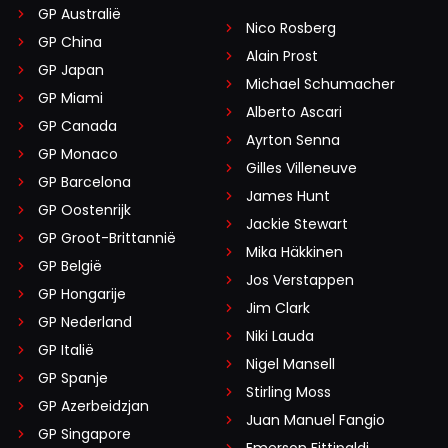
GP Australië
Nico Rosberg
GP China
Alain Prost
GP Japan
Michael Schumacher
GP Miami
Alberto Ascari
GP Canada
Ayrton Senna
GP Monaco
Gilles Villeneuve
GP Barcelona
James Hunt
GP Oostenrijk
Jackie Stewart
GP Groot-Brittannië
Mika Häkkinen
GP België
Jos Verstappen
GP Hongarije
Jim Clark
GP Nederland
Niki Lauda
GP Italië
Nigel Mansell
GP Spanje
Stirling Moss
GP Azerbeidzjan
Juan Manuel Fangio
GP Singapore