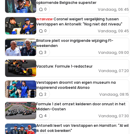
opkomende Belgische superster
Vandaag, 06:45
0
Coronel weigert vergelijking tussen
INTERVIEW
Verstappen en Antonelli: "Nog niet dat niveau"
Vandaag, 09:45
0
Briatore pleit voor ingrijpende wijziging F1-
weekenden
Vandaag, 09:00
3
Vacature: Formule 1-redacteur
Vandaag, 07:20
Verstappen droomt van eigen museum na
inspirerend voorbeeld Alonso
Vandaag, 08:15
2
Formule 1 ziet omzet kelderen door onrust in het
Midden-Oosten
Vandaag, 07:30
4
Antonelli leert van Verstappen en Hamilton: "Al wil
ik dat ook bereiken"