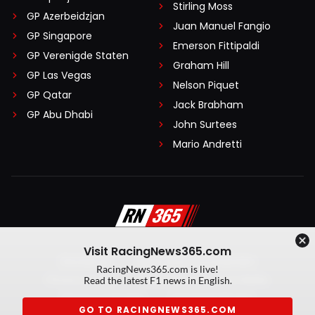
Stirling Moss
GP Azerbeidzjan
Juan Manuel Fangio
GP Singapore
Emerson Fittipaldi
GP Verenigde Staten
Graham Hill
GP Las Vegas
Nelson Piquet
GP Qatar
Jack Brabham
GP Abu Dhabi
John Surtees
Mario Andretti
Visit RacingNews365.com
Disclaimer
Algemene voorwaarden
RacingNews365.com is live!
Privacy Policy
Created by On Your Marks
Read the latest F1 news in English.
Privacy manager
Kansspeluitingen
GO TO RACINGNEWS365.COM