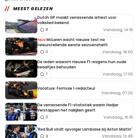
MEEST GELEZEN
Dutch GP maakt verrassende artiest voor
volkslied bekend
Vandaag, 14:15
8
McLaren wacht nieuwe test na
TECH
teleurstellende eerste seizoenshelft
Vandaag, 18:00
0
De reden waarom nieuwe F1-wagens hun oude
kwaaltjes behouden
Vandaag, 17:05
1
Vacature: Formule 1-redacteur
Vandaag, 07:20
De verrassende F1-statistiek waarin Hadjar
Verstappen het nakijken geeft
Vandaag, 16:15
0
'Red Bull vindt opvolger Lambiase bij Aston Martin'
Vandaag, 13:45
9