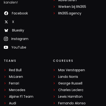
Adverteren
kanalen!
Werken bij RN365
Facebook
RN365.agency
X
Bluesky
Instagram
YouTube
TEAMS
COUREURS
Red Bull
Max Verstappen
McLaren
Lando Norris
Ferrari
George Russell
Mercedes
Charles Leclerc
Alpine F1 Team
Lewis Hamilton
Audi
Fernando Alonso