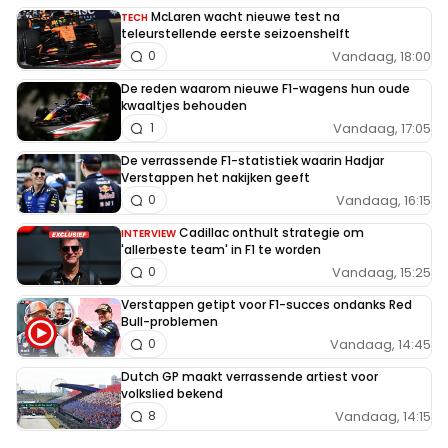
McLaren wacht nieuwe test na
TECH
teleurstellende eerste seizoenshelft
Vandaag, 18:00
0
De reden waarom nieuwe F1-wagens hun oude
kwaaltjes behouden
Vandaag, 17:05
1
De verrassende F1-statistiek waarin Hadjar
Verstappen het nakijken geeft
Vandaag, 16:15
0
Cadillac onthult strategie om
INTERVIEW
'allerbeste team' in F1 te worden
Vandaag, 15:25
0
Verstappen getipt voor F1-succes ondanks Red
Bull-problemen
Vandaag, 14:45
0
Dutch GP maakt verrassende artiest voor
volkslied bekend
Vandaag, 14:15
8