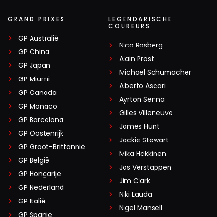
GRAND PRIXES
LEGENDARISCHE
COUREURS
GP Australië
Nico Rosberg
GP China
Alain Prost
GP Japan
Michael Schumacher
GP Miami
Alberto Ascari
GP Canada
Ayrton Senna
GP Monaco
Gilles Villeneuve
GP Barcelona
James Hunt
GP Oostenrijk
Jackie Stewart
GP Groot-Brittannië
Mika Häkkinen
GP België
Jos Verstappen
GP Hongarije
Jim Clark
GP Nederland
Niki Lauda
GP Italië
Nigel Mansell
GP Spanje