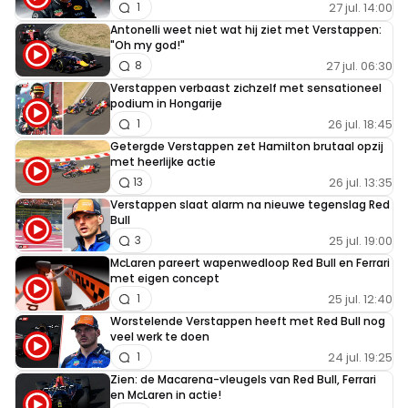
27 jul. 14:00
1
Antonelli weet niet wat hij ziet met Verstappen:
"Oh my god!"
27 jul. 06:30
8
Verstappen verbaast zichzelf met sensationeel
podium in Hongarije
26 jul. 18:45
1
Getergde Verstappen zet Hamilton brutaal opzij
met heerlijke actie
26 jul. 13:35
13
Verstappen slaat alarm na nieuwe tegenslag Red
Bull
25 jul. 19:00
3
McLaren pareert wapenwedloop Red Bull en Ferrari
met eigen concept
25 jul. 12:40
1
Worstelende Verstappen heeft met Red Bull nog
veel werk te doen
24 jul. 19:25
1
Zien: de Macarena-vleugels van Red Bull, Ferrari
en McLaren in actie!