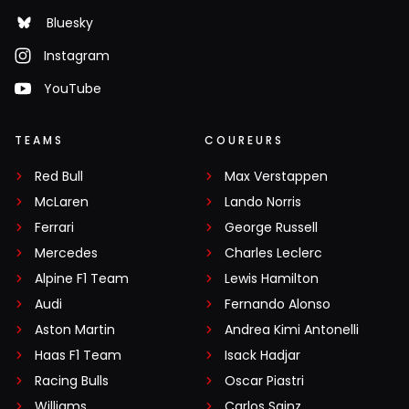
Bluesky
Instagram
YouTube
TEAMS
COUREURS
Red Bull
Max Verstappen
McLaren
Lando Norris
Ferrari
George Russell
Mercedes
Charles Leclerc
Alpine F1 Team
Lewis Hamilton
Audi
Fernando Alonso
Aston Martin
Andrea Kimi Antonelli
Haas F1 Team
Isack Hadjar
Racing Bulls
Oscar Piastri
Williams
Carlos Sainz