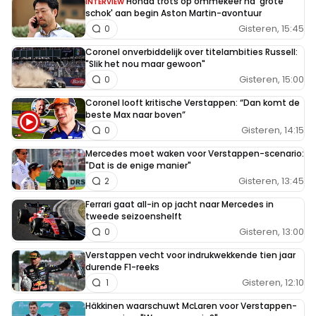
Honda trots op ommekeer na 'grote
INTERVIEW
schok' aan begin Aston Martin-avontuur
Gisteren, 15:45
0
Coronel onverbiddelijk over titelambities Russell:
"Slik het nou maar gewoon"
Gisteren, 15:00
0
Coronel looft kritische Verstappen: “Dan komt de
beste Max naar boven”
Gisteren, 14:15
0
Mercedes moet waken voor Verstappen-scenario:
"Dat is de enige manier"
Gisteren, 13:45
2
Ferrari gaat all-in op jacht naar Mercedes in
tweede seizoenshelft
Gisteren, 13:00
0
Verstappen vecht voor indrukwekkende tien jaar
durende F1-reeks
Gisteren, 12:10
1
Häkkinen waarschuwt McLaren voor Verstappen-