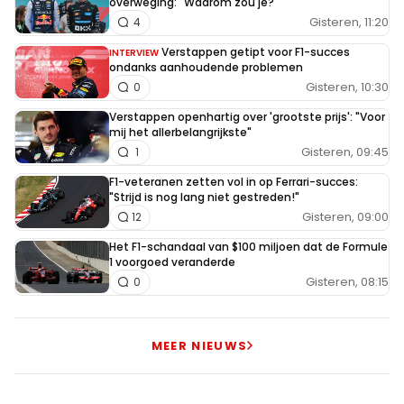
overweging: "Waarom zou je?"
Gisteren, 11:20
4
Verstappen getipt voor F1-succes
INTERVIEW
ondanks aanhoudende problemen
Gisteren, 10:30
0
Verstappen openhartig over 'grootste prijs': "Voor
mij het allerbelangrijkste"
Gisteren, 09:45
1
F1-veteranen zetten vol in op Ferrari-succes:
"Strijd is nog lang niet gestreden!"
Gisteren, 09:00
12
Het F1-schandaal van $100 miljoen dat de Formule
1 voorgoed veranderde
Gisteren, 08:15
0
MEER NIEUWS