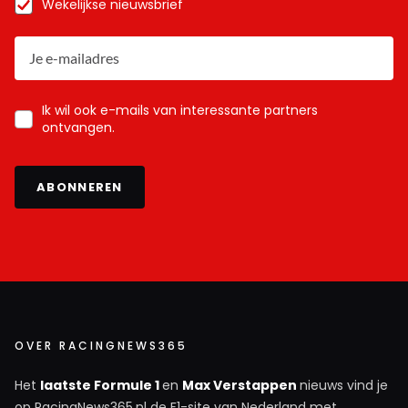
Wekelijkse nieuwsbrief
Ik wil ook e-mails van interessante partners
ontvangen.
ABONNEREN
OVER RACINGNEWS365
Het
laatste Formule 1
en
Max Verstappen
nieuws vind je
op RacingNews365.nl de F1-site van Nederland met