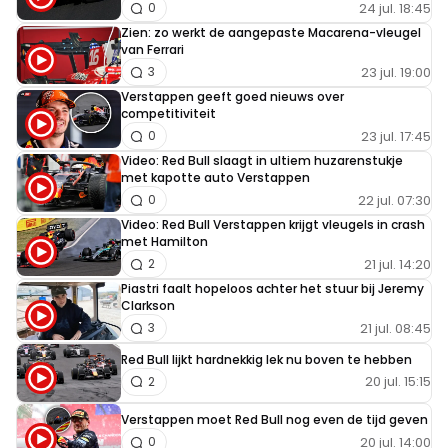
24 jul. 18:45
0
Zien: zo werkt de aangepaste Macarena-vleugel
van Ferrari
23 jul. 19:00
3
Verstappen geeft goed nieuws over
competitiviteit
23 jul. 17:45
0
Video: Red Bull slaagt in ultiem huzarenstukje
met kapotte auto Verstappen
22 jul. 07:30
0
Video: Red Bull Verstappen krijgt vleugels in crash
met Hamilton
21 jul. 14:20
2
Piastri faalt hopeloos achter het stuur bij Jeremy
Clarkson
21 jul. 08:45
3
Red Bull lijkt hardnekkig lek nu boven te hebben
20 jul. 15:15
2
Verstappen moet Red Bull nog even de tijd geven
20 jul. 14:00
0