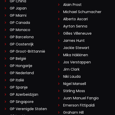
GP China
Alain Prost
GP Japan
Michael Schumacher
GP Miami
Alberto Ascari
GP Canada
Ayrton Senna
GP Monaco
Gilles Villeneuve
GP Barcelona
James Hunt
GP Oostenrijk
Jackie Stewart
GP Groot-Brittannië
Mika Häkkinen
GP België
Jos Verstappen
GP Hongarije
Jim Clark
GP Nederland
Niki Lauda
GP Italië
Nigel Mansell
GP Spanje
Stirling Moss
GP Azerbeidzjan
Juan Manuel Fangio
GP Singapore
Emerson Fittipaldi
GP Verenigde Staten
Graham Hill