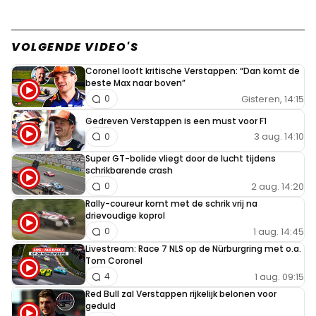
VOLGENDE VIDEO'S
Coronel looft kritische Verstappen: “Dan komt de
beste Max naar boven”
Gisteren, 14:15
0
Gedreven Verstappen is een must voor F1
3 aug. 14:10
0
Super GT-bolide vliegt door de lucht tijdens
schrikbarende crash
2 aug. 14:20
0
Rally-coureur komt met de schrik vrij na
drievoudige koprol
1 aug. 14:45
0
Livestream: Race 7 NLS op de Nürburgring met o.a.
Tom Coronel
1 aug. 09:15
4
Red Bull zal Verstappen rijkelijk belonen voor
geduld