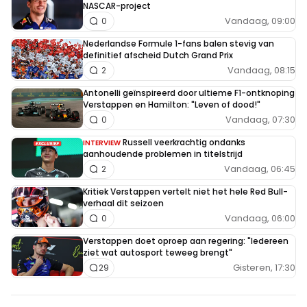
NASCAR-project
Vandaag, 09:00
0
Nederlandse Formule 1-fans balen stevig van
definitief afscheid Dutch Grand Prix
Vandaag, 08:15
2
Antonelli geïnspireerd door ultieme F1-ontknoping
Verstappen en Hamilton: "Leven of dood!"
Vandaag, 07:30
0
Russell veerkrachtig ondanks
INTERVIEW
aanhoudende problemen in titelstrijd
Vandaag, 06:45
2
Kritiek Verstappen vertelt niet het hele Red Bull-
verhaal dit seizoen
Vandaag, 06:00
0
Verstappen doet oproep aan regering: "Iedereen
ziet wat autosport teweeg brengt"
Gisteren, 17:30
29