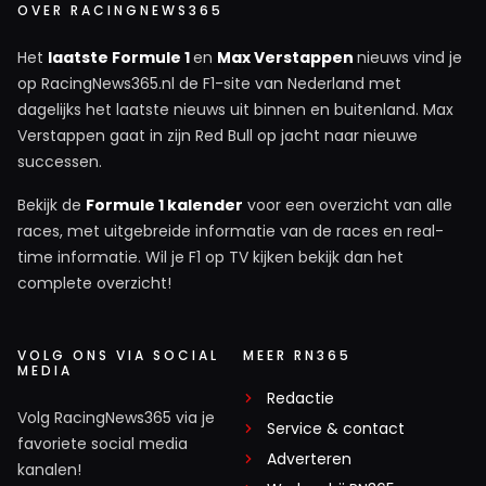
OVER RACINGNEWS365
Het
laatste Formule 1
en
Max Verstappen
nieuws vind je
op RacingNews365.nl de F1-site van Nederland met
dagelijks het laatste nieuws uit binnen en buitenland. Max
Verstappen gaat in zijn Red Bull op jacht naar nieuwe
successen.
Bekijk de
Formule 1 kalender
voor een overzicht van alle
races, met uitgebreide informatie van de races en real-
time informatie. Wil je F1 op TV kijken bekijk dan het
complete overzicht!
VOLG ONS VIA SOCIAL
MEER RN365
MEDIA
Redactie
Volg RacingNews365 via je
Service & contact
favoriete social media
Adverteren
kanalen!