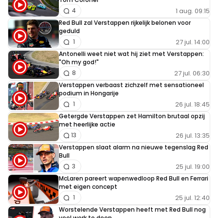
1 aug. 09:15
4
Red Bull zal Verstappen rijkelijk belonen voor
geduld
27 jul. 14:00
1
Antonelli weet niet wat hij ziet met Verstappen:
"Oh my god!"
27 jul. 06:30
8
Verstappen verbaast zichzelf met sensationeel
podium in Hongarije
26 jul. 18:45
1
Getergde Verstappen zet Hamilton brutaal opzij
met heerlijke actie
26 jul. 13:35
13
Verstappen slaat alarm na nieuwe tegenslag Red
Bull
25 jul. 19:00
3
McLaren pareert wapenwedloop Red Bull en Ferrari
met eigen concept
25 jul. 12:40
1
Worstelende Verstappen heeft met Red Bull nog
veel werk te doen