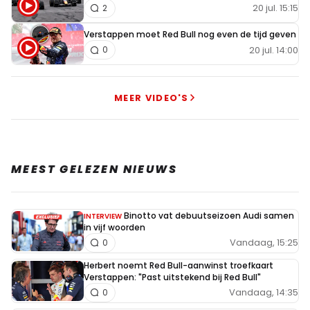
20 jul. 15:15
2
Verstappen moet Red Bull nog even de tijd geven
20 jul. 14:00
0
MEER VIDEO'S
MEEST GELEZEN NIEUWS
Binotto vat debuutseizoen Audi samen
INTERVIEW
in vijf woorden
Vandaag, 15:25
0
Herbert noemt Red Bull-aanwinst troefkaart
Verstappen: "Past uitstekend bij Red Bull"
Vandaag, 14:35
0