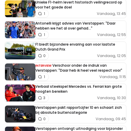
Unieke F1-helm levert historisch veilingrecord op
voor het goede doel
Vandaag, 13:45
1
Antonelli krijgt advies van Verstappen: "Daar
hebben we het al over gehad..."
Vandaag, 12:55
1
F1 biedt bijzondere ervaring aan voor laatste
Dutch Grand Prix
Vandaag, 12:05
0
Verschoor onder de indruk van
INTERVIEW
Verstappen: "Daar heb ik heel veel respect voor"
Vandaag, 11:15
1
Verbaal steekspel Mercedes vs. Ferrari kan grote
hoogten bereiken
Vandaag, 10:30
3
Verstappen pakt rapportcijfer 10 en schaart zich
bij absolute buitencategorie
Vandaag, 09:45
0
Verstappen ontvangt uitnodiging voor bijzonder