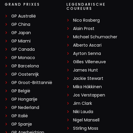
GRAND PRIXES
LEGENDARISCHE
COUREURS
GP Australië
Nico Rosberg
GP China
Alain Prost
GP Japan
Michael Schumacher
GP Miami
Alberto Ascari
GP Canada
Ayrton Senna
GP Monaco
Gilles Villeneuve
GP Barcelona
James Hunt
GP Oostenrijk
Jackie Stewart
GP Groot-Brittannië
Mika Häkkinen
GP België
Jos Verstappen
GP Hongarije
Jim Clark
GP Nederland
Niki Lauda
GP Italië
Nigel Mansell
GP Spanje
Stirling Moss
GP Azerbeidzjan