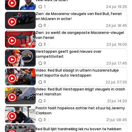
24 jul. 19:25
1
Zien: de Macarena-vleugels van Red Bull, Ferrari
en McLaren in actie!
24 jul. 18:45
0
Zien: zo werkt de aangepaste Macarena-vleugel
van Ferrari
23 jul. 19:00
3
Verstappen geeft goed nieuws over
competitiviteit
23 jul. 17:45
0
Video: Red Bull slaagt in ultiem huzarenstukje
met kapotte auto Verstappen
22 jul. 07:30
0
Video: Red Bull Verstappen krijgt vleugels in crash
met Hamilton
21 jul. 14:20
2
Piastri faalt hopeloos achter het stuur bij Jeremy
Clarkson
21 jul. 08:45
3
Red Bull lijkt hardnekkig lek nu boven te hebben