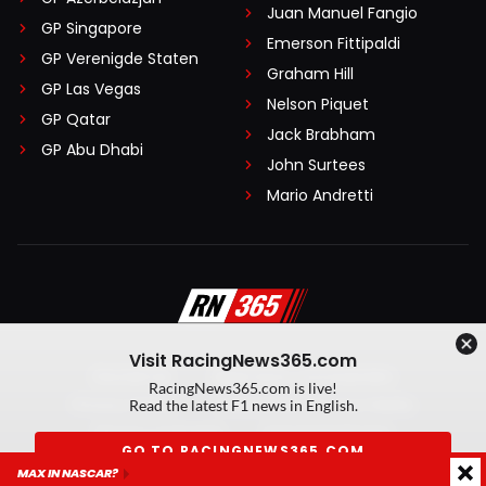
Juan Manuel Fangio
GP Singapore
Emerson Fittipaldi
GP Verenigde Staten
Graham Hill
GP Las Vegas
Nelson Piquet
GP Qatar
Jack Brabham
GP Abu Dhabi
John Surtees
Mario Andretti
Visit RacingNews365.com
Disclaimer
Algemene voorwaarden
RacingNews365.com is live!
Privacy Policy
Created by On Your Marks
Read the latest F1 news in English.
Privacy manager
Kansspeluitingen
GO TO RACINGNEWS365.COM
MAX IN NASCAR?
© 2026 RacingNews365. Alle rechten voorbehouden