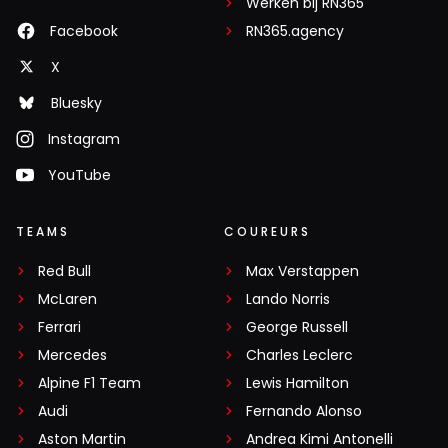
Werken bij RN365
Facebook
RN365.agency
X
Bluesky
Instagram
YouTube
TEAMS
COUREURS
Red Bull
Max Verstappen
McLaren
Lando Norris
Ferrari
George Russell
Mercedes
Charles Leclerc
Alpine F1 Team
Lewis Hamilton
Audi
Fernando Alonso
Aston Martin
Andrea Kimi Antonelli