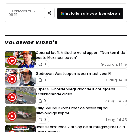
30 oktober 2017
Instellen als voorkeursbron
06:15
VOLGENDE VIDEO'S
Coronel looft kritische Verstappen: “Dan komt de
beste Max naar boven”
Gisteren, 14:15
0
Gedreven Verstappen is een must voor F1
3 aug. 14:10
0
Super GT-bolide vliegt door de lucht tijdens
schrikbarende crash
2 aug. 14:20
0
Rally-coureur komt met de schrik vrij na
drievoudige koprol
1 aug. 14:45
0
Livestream: Race 7 NLS op de Nürburgring met o.a.
Tom Coronel