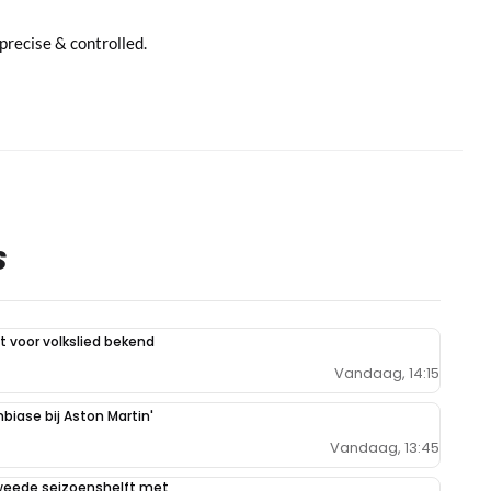
, precise & controlled.
S
 voor volkslied bekend
Vandaag, 14:15
mbiase bij Aston Martin'
Vandaag, 13:45
weede seizoenshelft met