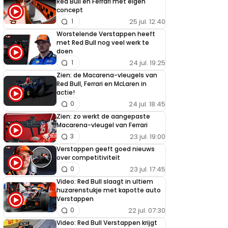
Red Bull en Ferrari met eigen
concept
25 jul. 12:40
1
Worstelende Verstappen heeft
met Red Bull nog veel werk te
doen
24 jul. 19:25
1
Zien: de Macarena-vleugels van
Red Bull, Ferrari en McLaren in
actie!
24 jul. 18:45
0
Zien: zo werkt de aangepaste
Macarena-vleugel van Ferrari
23 jul. 19:00
3
Verstappen geeft goed nieuws
over competitiviteit
23 jul. 17:45
0
Video: Red Bull slaagt in ultiem
huzarenstukje met kapotte auto
Verstappen
22 jul. 07:30
0
Video: Red Bull Verstappen krijgt