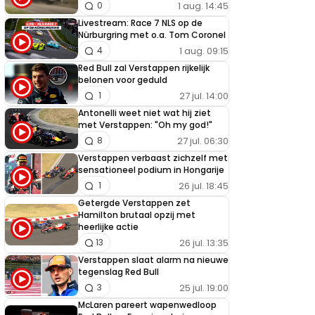
1 aug. 14:45
0
Livestream: Race 7 NLS op de
Nürburgring met o.a. Tom Coronel
1 aug. 09:15
4
Red Bull zal Verstappen rijkelijk
belonen voor geduld
27 jul. 14:00
1
Antonelli weet niet wat hij ziet
met Verstappen: "Oh my god!"
27 jul. 06:30
8
Verstappen verbaast zichzelf met
sensationeel podium in Hongarije
26 jul. 18:45
1
Getergde Verstappen zet
Hamilton brutaal opzij met
heerlijke actie
26 jul. 13:35
13
Verstappen slaat alarm na nieuwe
tegenslag Red Bull
25 jul. 19:00
3
McLaren pareert wapenwedloop