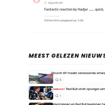
3 juni 01:49
Fantastic reaction by Hadjar ........ quick
Dit bericht is aangepast op:
3-06
MEEST GELEZEN NIEUW
Dutch GP maakt verrassende artiest
0
'Red Bull vindt opvolger La
GERUCHT
1
Verstappen en Red Bull beginnen t