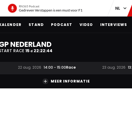
RN365 Podcast
Gedreven Verstappen is een must voor F1
KALENDER
STAND
PODCAST
VIDEO
INTERVIEWS
GP NEDERLAND
START RACE
15
22
:
22
:
43
d
Race
22 aug. 2026
14:00
-
15:00
23 aug. 2026
13
MEER INFORMATIE