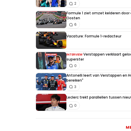
2
Formule 1 ziet omzet kelderen door
Oosten
6
Vacature: Formule 1-redacteur
Verstappen verklaart gel
INTERVIEW
superster
0
Antonelli leert van Verstappen en Ha
bereiken"
3
Leclerc trekt parallellen tussen nie
0
M