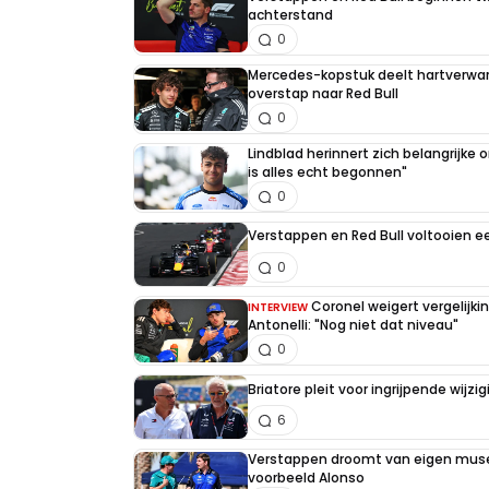
achterstand
0
Mercedes-kopstuk deelt hartverw
overstap naar Red Bull
0
Lindblad herinnert zich belangrijke
is alles echt begonnen"
0
Verstappen en Red Bull voltooien 
0
Coronel weigert vergelijk
INTERVIEW
Antonelli: "Nog niet dat niveau"
0
Briatore pleit voor ingrijpende wijz
6
Verstappen droomt van eigen muse
voorbeeld Alonso