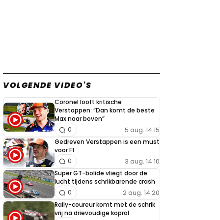
VOLGENDE VIDEO'S
Coronel looft kritische
Verstappen: “Dan komt de beste
Max naar boven”
5 aug. 14:15
0
Gedreven Verstappen is een must
voor F1
3 aug. 14:10
0
Super GT-bolide vliegt door de
lucht tijdens schrikbarende crash
2 aug. 14:20
0
Rally-coureur komt met de schrik
vrij na drievoudige koprol