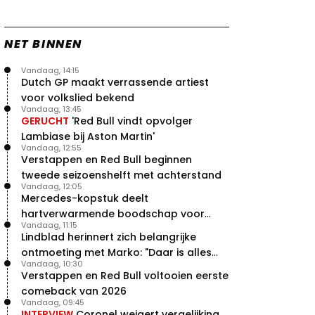
NET BINNEN
Vandaag, 14:15
Dutch GP maakt verrassende artiest
voor volkslied bekend
Vandaag, 13:45
GERUCHT
'Red Bull vindt opvolger
Lambiase bij Aston Martin'
Vandaag, 12:55
Verstappen en Red Bull beginnen
tweede seizoenshelft met achterstand
Vandaag, 12:05
Mercedes-kopstuk deelt
hartverwarmende boodschap voor
Vandaag, 11:15
overstap naar Red Bull
Lindblad herinnert zich belangrijke
ontmoeting met Marko: "Daar is alles
Vandaag, 10:30
echt begonnen"
Verstappen en Red Bull voltooien eerste
comeback van 2026
Vandaag, 09:45
INTERVIEW
Coronel weigert vergelijking