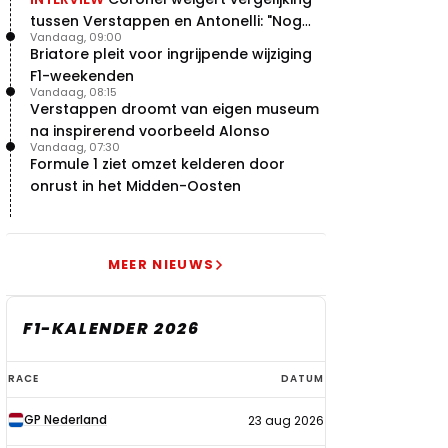
tussen Verstappen en Antonelli: "Nog
Vandaag, 09:00
niet dat niveau"
Briatore pleit voor ingrijpende wijziging
F1-weekenden
Vandaag, 08:15
Verstappen droomt van eigen museum
na inspirerend voorbeeld Alonso
Vandaag, 07:30
Formule 1 ziet omzet kelderen door
onrust in het Midden-Oosten
MEER NIEUWS
F1-KALENDER 2026
F1-
RACE
DATUM
kalender
GP Nederland
23 aug 2026
2026