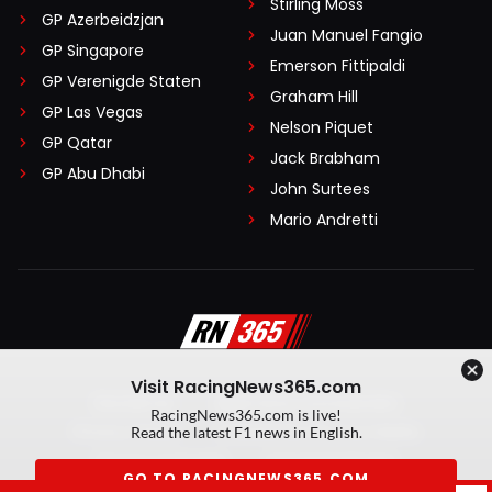
Stirling Moss
GP Azerbeidzjan
Juan Manuel Fangio
GP Singapore
Emerson Fittipaldi
GP Verenigde Staten
Graham Hill
GP Las Vegas
Nelson Piquet
GP Qatar
Jack Brabham
GP Abu Dhabi
John Surtees
Mario Andretti
Visit RacingNews365.com
Disclaimer
Algemene voorwaarden
RacingNews365.com is live!
Privacy Policy
Created by On Your Marks
Read the latest F1 news in English.
Privacy manager
Kansspeluitingen
GO TO RACINGNEWS365.COM