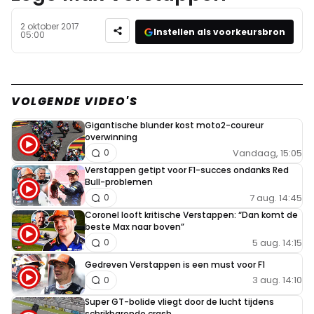
2 oktober 2017
Instellen als voorkeursbron
05:00
VOLGENDE VIDEO'S
Gigantische blunder kost moto2-coureur
overwinning
Vandaag, 15:05
0
Verstappen getipt voor F1-succes ondanks Red
Bull-problemen
7 aug. 14:45
0
Coronel looft kritische Verstappen: “Dan komt de
beste Max naar boven”
5 aug. 14:15
0
Gedreven Verstappen is een must voor F1
3 aug. 14:10
0
Super GT-bolide vliegt door de lucht tijdens
schrikbarende crash