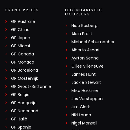
GRAND PRIXES
LEGENDARISCHE
COUREURS
GP Australië
Nico Rosberg
GP China
Alain Prost
GP Japan
Michael Schumacher
GP Miami
Alberto Ascari
GP Canada
Ayrton Senna
GP Monaco
Gilles Villeneuve
GP Barcelona
James Hunt
GP Oostenrijk
Jackie Stewart
GP Groot-Brittannië
Mika Häkkinen
GP België
Jos Verstappen
GP Hongarije
Jim Clark
GP Nederland
Niki Lauda
GP Italië
Nigel Mansell
GP Spanje