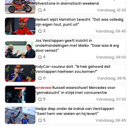
Silverstone in dramatisch weekend
Vandaag, 10:30
4
Herbert wijst Hamilton terecht: "Dat was volledig
zijn eigen fout, punt uit"
Vandaag, 09:45
3
Jos Verstappen geeft inzicht in
onderhandelingen met Marko: "Daar was ik erg
door verrast"
Vandaag, 09:00
6
IndyCar-coureur dolt: "Ik heb gehoord dat
Verstappen hierheen zou komen!"
Vandaag, 08:15
0
Russell waarschuwt Mercedes voor
INTERVIEW
'gemakzucht' in strijd met concurrentie
Vandaag, 07:30
5
Hadjar diep onder de indruk van Verstappen:
"Geef hem vier wielen en hij levert"
Vandaag, 06:45
5