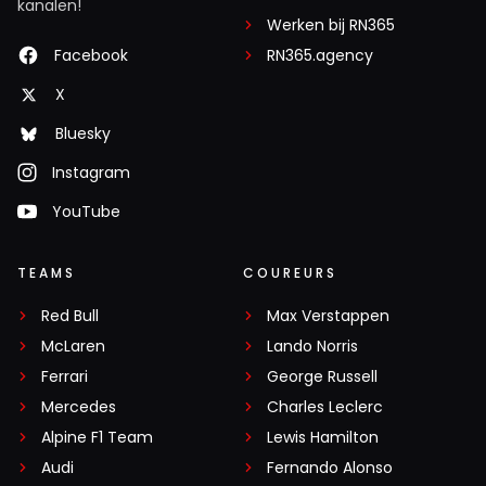
kanalen!
Werken bij RN365
Facebook
RN365.agency
X
Bluesky
Instagram
YouTube
TEAMS
COUREURS
Red Bull
Max Verstappen
McLaren
Lando Norris
Ferrari
George Russell
Mercedes
Charles Leclerc
Alpine F1 Team
Lewis Hamilton
Audi
Fernando Alonso