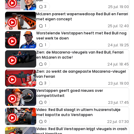
25 jul. 19:00
3
McLaren pareert wapenwedloop Red Bull en Ferrari
met eigen concept
25 jul. 12:40
1
Worstelende Verstappen heeft met Red Bull nog
veel werk te doen
24 jul. 19:25
1
Zien: de Macarena-vleugels van Red Bull, Ferrari
en McLaren in actie!
24 jul. 18:45
0
Zien: zo werkt de aangepaste Macarena-vleugel
van Ferrari
23 jul. 19:00
3
Verstappen geeft goed nieuws over
competitiviteit
23 jul. 17:45
0
Video: Red Bull slaagt in ultiem huzarenstukje
met kapotte auto Verstappen
22 jul. 07:30
0
Video: Red Bull Verstappen krijgt vleugels in crash
met Hamilton