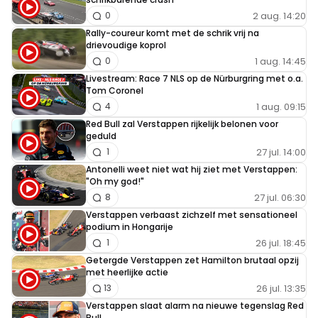
2 aug. 14:20
0
Rally-coureur komt met de schrik vrij na
drievoudige koprol
1 aug. 14:45
0
Livestream: Race 7 NLS op de Nürburgring met o.a.
Tom Coronel
1 aug. 09:15
4
Red Bull zal Verstappen rijkelijk belonen voor
geduld
27 jul. 14:00
1
Antonelli weet niet wat hij ziet met Verstappen:
"Oh my god!"
27 jul. 06:30
8
Verstappen verbaast zichzelf met sensationeel
podium in Hongarije
26 jul. 18:45
1
Getergde Verstappen zet Hamilton brutaal opzij
met heerlijke actie
26 jul. 13:35
13
Verstappen slaat alarm na nieuwe tegenslag Red
Bull