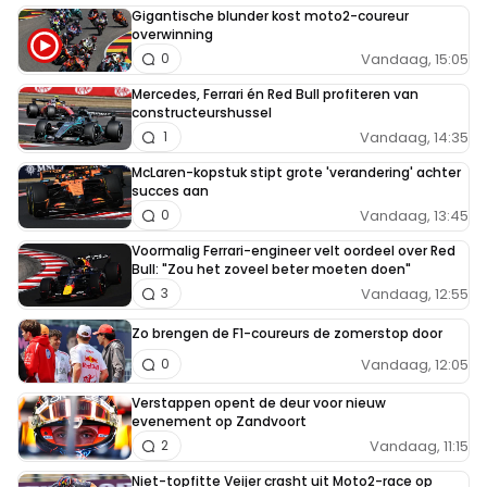
Gigantische blunder kost moto2-coureur
overwinning
Vandaag, 15:05
0
Mercedes, Ferrari én Red Bull profiteren van
constructeurshussel
Vandaag, 14:35
1
McLaren-kopstuk stipt grote 'verandering' achter
succes aan
Vandaag, 13:45
0
Voormalig Ferrari-engineer velt oordeel over Red
Bull: "Zou het zoveel beter moeten doen"
Vandaag, 12:55
3
Zo brengen de F1-coureurs de zomerstop door
Vandaag, 12:05
0
Verstappen opent de deur voor nieuw
evenement op Zandvoort
Vandaag, 11:15
2
Niet-topfitte Veijer crasht uit Moto2-race op