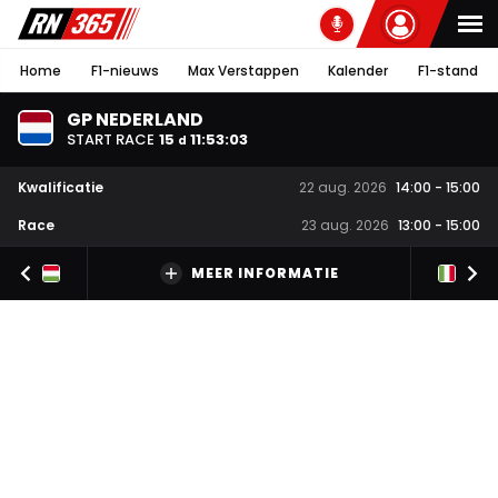
Home
F1-nieuws
Max Verstappen
Kalender
F1-stand
GP NEDERLAND
START RACE
15
11
:
53
:
02
d
Kwalificatie
22 aug. 2026
14:00
-
15:00
Race
23 aug. 2026
13:00
-
15:00
MEER INFORMATIE