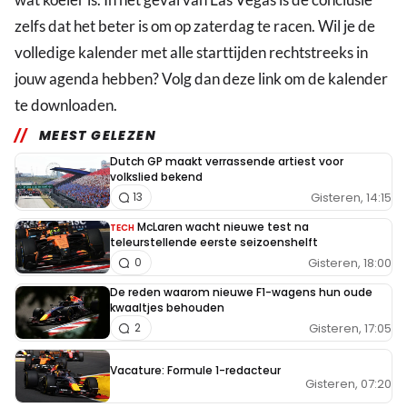
zelfs dat het beter is om op zaterdag te racen. Wil je de
volledige kalender met alle starttijden rechtstreeks in
jouw agenda hebben? Volg dan deze link om de kalender
te downloaden.
MEEST GELEZEN
Dutch GP maakt verrassende artiest voor
volkslied bekend
Gisteren, 14:15
13
McLaren wacht nieuwe test na
TECH
teleurstellende eerste seizoenshelft
Gisteren, 18:00
0
De reden waarom nieuwe F1-wagens hun oude
kwaaltjes behouden
Gisteren, 17:05
2
Vacature: Formule 1-redacteur
Gisteren, 07:20