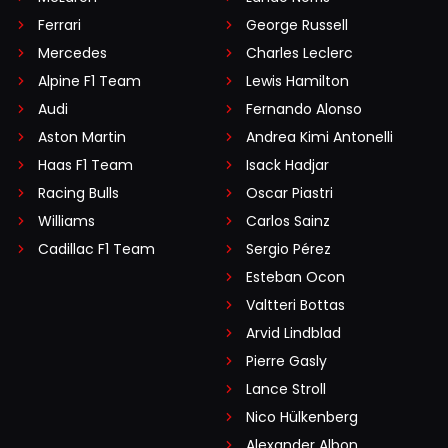
Ferrari
George Russell
Mercedes
Charles Leclerc
Alpine F1 Team
Lewis Hamilton
Audi
Fernando Alonso
Aston Martin
Andrea Kimi Antonelli
Haas F1 Team
Isack Hadjar
Racing Bulls
Oscar Piastri
Williams
Carlos Sainz
Cadillac F1 Team
Sergio Pérez
Esteban Ocon
Valtteri Bottas
Arvid Lindblad
Pierre Gasly
Lance Stroll
Nico Hülkenberg
Alexander Albon