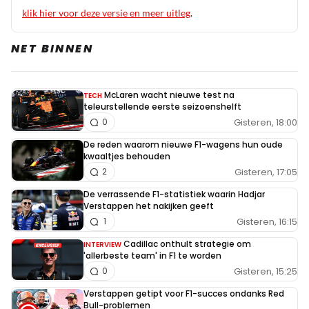
klik hier voor deze versie en meer uitleg
.
NET BINNEN
McLaren wacht nieuwe test na
TECH
teleurstellende eerste seizoenshelft
Gisteren, 18:00
0
De reden waarom nieuwe F1-wagens hun oude
kwaaltjes behouden
Gisteren, 17:05
2
De verrassende F1-statistiek waarin Hadjar
Verstappen het nakijken geeft
Gisteren, 16:15
1
Cadillac onthult strategie om
INTERVIEW
'allerbeste team' in F1 te worden
Gisteren, 15:25
0
Verstappen getipt voor F1-succes ondanks Red
Bull-problemen