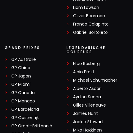
Liam Lawson
Oliver Bearman
Franco Colapinto
Gabriel Bortoleto
GRAND PRIXES
LEGENDARISCHE
COUREURS
GP Australië
Nico Rosberg
GP China
Alain Prost
GP Japan
Michael Schumacher
GP Miami
Alberto Ascari
GP Canada
Ayrton Senna
GP Monaco
Gilles Villeneuve
GP Barcelona
James Hunt
GP Oostenrijk
Jackie Stewart
GP Groot-Brittannië
Mika Häkkinen