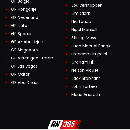
GP België
Jos Verstappen
GP Hongarije
Jim Clark
GP Nederland
Niki Lauda
GP Italië
Nigel Mansell
GP Spanje
Stirling Moss
GP Azerbeidzjan
Juan Manuel Fangio
GP Singapore
Emerson Fittipaldi
GP Verenigde Staten
Graham Hill
GP Las Vegas
Nelson Piquet
GP Qatar
Jack Brabham
GP Abu Dhabi
John Surtees
Mario Andretti