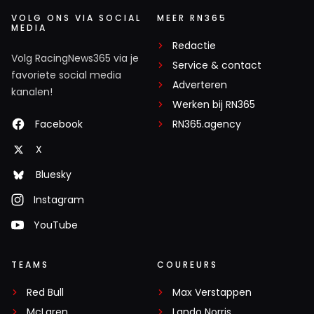
VOLG ONS VIA SOCIAL
MEER RN365
MEDIA
Redactie
Volg RacingNews365 via je
Service & contact
favoriete social media
Adverteren
kanalen!
Werken bij RN365
Facebook
RN365.agency
X
Bluesky
Instagram
YouTube
TEAMS
COUREURS
Red Bull
Max Verstappen
McLaren
Lando Norris