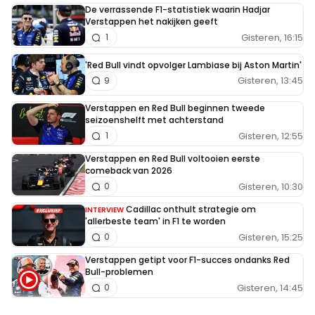
De verrassende F1-statistiek waarin Hadjar
Verstappen het nakijken geeft
Gisteren, 16:15
1
'Red Bull vindt opvolger Lambiase bij Aston Martin'
Gisteren, 13:45
9
Verstappen en Red Bull beginnen tweede
seizoenshelft met achterstand
Gisteren, 12:55
1
Verstappen en Red Bull voltooien eerste
comeback van 2026
Gisteren, 10:30
0
Cadillac onthult strategie om
INTERVIEW
'allerbeste team' in F1 te worden
Gisteren, 15:25
0
Verstappen getipt voor F1-succes ondanks Red
Bull-problemen
Gisteren, 14:45
0