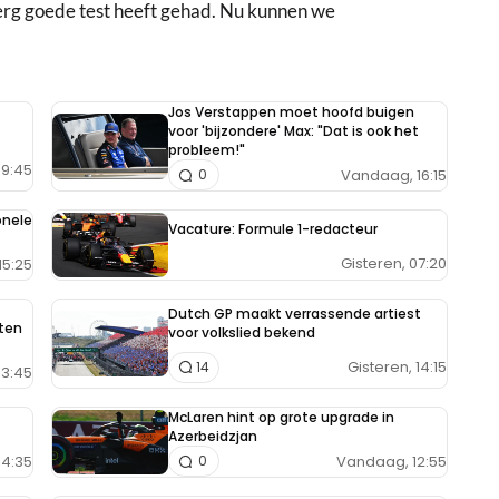
 erg goede test heeft gehad. Nu kunnen we
Jos Verstappen moet hoofd buigen
voor 'bijzondere' Max: "Dat is ook het
probleem!"
9:45
Vandaag, 16:15
0
onele
Vacature: Formule 1-redacteur
Gisteren, 07:20
15:25
Dutch GP maakt verrassende artiest
aten
voor volkslied bekend
Gisteren, 14:15
14
13:45
McLaren hint op grote upgrade in
Azerbeidzjan
14:35
Vandaag, 12:55
0