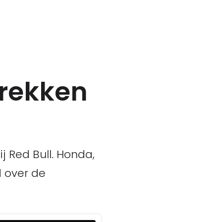
prekken
j Red Bull. Honda,
d over de