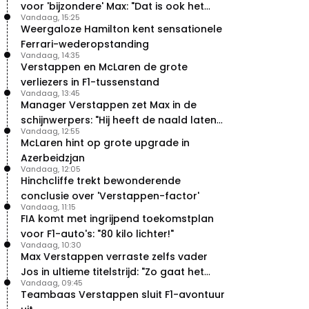
voor 'bijzondere' Max: "Dat is ook het
Vandaag, 15:25
probleem!"
Weergaloze Hamilton kent sensationele
Ferrari-wederopstanding
Vandaag, 14:35
Verstappen en McLaren de grote
verliezers in F1-tussenstand
Vandaag, 13:45
Manager Verstappen zet Max in de
schijnwerpers: "Hij heeft de naald laten
Vandaag, 12:55
bewegen"
McLaren hint op grote upgrade in
Azerbeidzjan
Vandaag, 12:05
Hinchcliffe trekt bewonderende
conclusie over 'Verstappen-factor'
Vandaag, 11:15
FIA komt met ingrijpend toekomstplan
voor F1-auto's: "80 kilo lichter!"
Vandaag, 10:30
Max Verstappen verraste zelfs vader
Jos in ultieme titelstrijd: "Zo gaat het
Vandaag, 09:45
altijd!"
Teambaas Verstappen sluit F1-avontuur