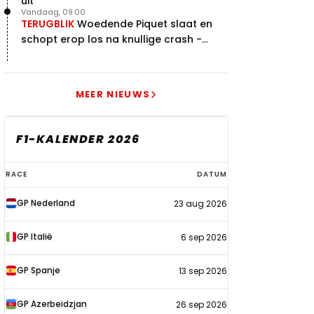
uit
Vandaag, 09:00
TERUGBLIK
Woedende Piquet slaat en
schopt erop los na knullige crash -
terugblik
MEER NIEUWS
F1-KALENDER 2026
F1-
RACE
DATUM
kalender
GP Nederland
23 aug 2026
2026
GP Italië
6 sep 2026
GP Spanje
13 sep 2026
GP Azerbeidzjan
26 sep 2026