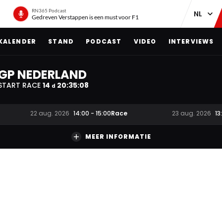
RN365 Podcast
Gedreven Verstappen is een must voor F1
KALENDER
STAND
PODCAST
VIDEO
INTERVIEWS
GP NEDERLAND
START RACE
14
20
:
35
:
07
d
Race
22 aug. 2026
14:00
-
15:00
23 aug. 2026
13
MEER INFORMATIE