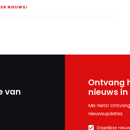
EER NIEUWS
Ontvang h
e van
nieuws in
Mis niets! Ontvang
nieuwsupdates.
Dagelijkse nieu