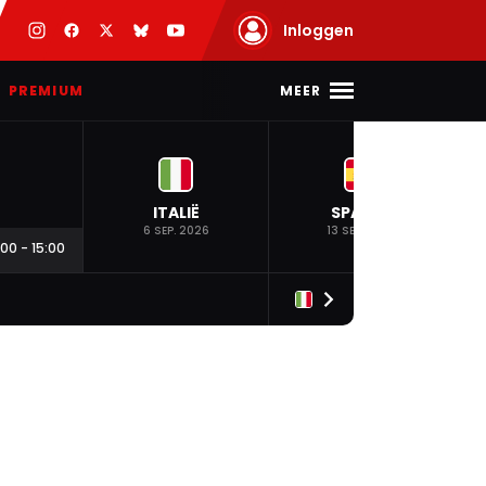
Inloggen
MEER
PREMIUM
ITALIË
SPANJE
6 SEP. 2026
13 SEP. 2026
:00
-
15:00