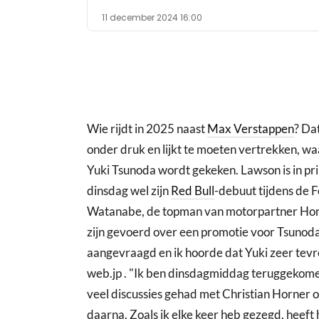
11 december 2024 16:00
Wie rijdt in 2025 naast
Max Verstappen
? Da
onder druk en lijkt te moeten vertrekken, w
Yuki Tsunoda wordt gekeken. Lawson is in pr
dinsdag wel zijn
Red Bull
-debuut tijdens de 
Watanabe, de topman van motorpartner Hond
zijn gevoerd over een promotie voor Tsunoda. 
aangevraagd en ik hoorde dat Yuki zeer tevr
web.jp . "Ik ben dinsdagmiddag teruggekome
veel discussies gehad met Christian Horner 
daarna. Zoals ik elke keer heb gezegd, heeft 