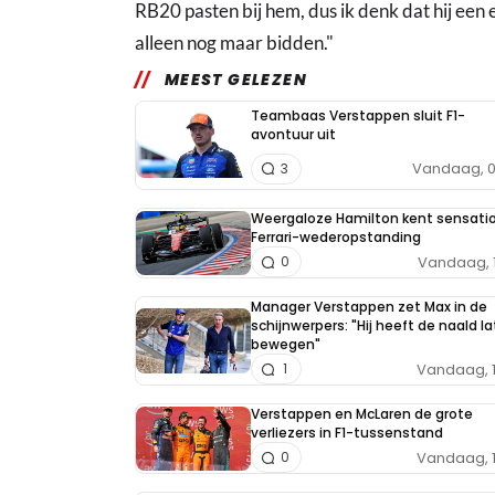
RB20 pasten bij hem, dus ik denk dat hij een
alleen nog maar bidden."
MEEST GELEZEN
Teambaas Verstappen sluit F1-
avontuur uit
Vandaag, 0
3
Weergaloze Hamilton kent sensati
Ferrari-wederopstanding
Vandaag, 
0
Manager Verstappen zet Max in de
schijnwerpers: "Hij heeft de naald l
bewegen"
Vandaag, 
1
Verstappen en McLaren de grote
verliezers in F1-tussenstand
Vandaag, 
0