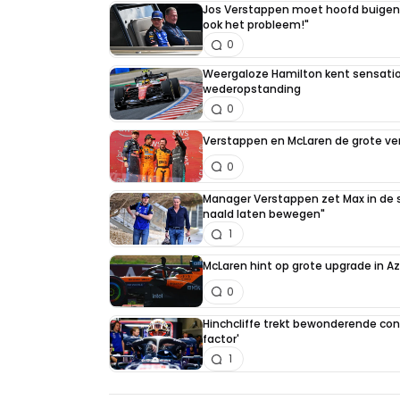
Jos Verstappen moet hoofd buigen v
ook het probleem!"
0
Weergaloze Hamilton kent sensation
wederopstanding
0
Verstappen en McLaren de grote ver
0
Manager Verstappen zet Max in de sc
naald laten bewegen"
1
McLaren hint op grote upgrade in A
0
Hinchcliffe trekt bewonderende con
factor'
1