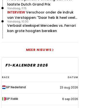
laatste Dutch Grand Prix
Vandaag, 11:15
INTERVIEW
Verschoor onder de indruk
van Verstappen: "Daar heb ik heel veel
Vandaag, 10:30
respect voor"
Verbaal steekspel Mercedes vs. Ferrari
kan grote hoogten bereiken
MEER NIEUWS
F1-KALENDER 2026
F1-
RACE
DATUM
kalender
GP Nederland
23 aug 2026
2026
GP Italië
6 sep 2026