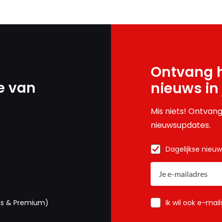
Ontvang h
e van
nieuws in
Mis niets! Ontvang
nieuwsupdates.
Dagelijkse nieu
Ik wil ook e-mai
us & Premium)