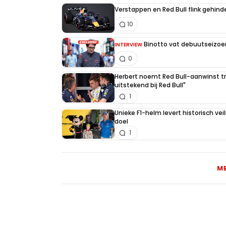
Verstappen en Red Bull flink gehind
10
Binotto vat debuutseizoen
INTERVIEW
0
Herbert noemt Red Bull-aanwinst tr
uitstekend bij Red Bull"
1
Unieke F1-helm levert historisch ve
doel
1
M