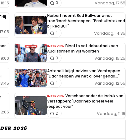
16:15
Vandaag, 17:55
0
Herbert noemt Red Bull-aanwinst
"Hij
troefkaart Verstappen: "Past uitstekend
bij Red Bull"
17:05
Vandaag, 14:35
1
oor
Binotto vat debuutseizoen
INTERVIEW
Audi samen in vijf woorden
9:00
Vandaag, 15:25
0
Antonelli krijgt advies van Verstappen:
l
"Daar hebben we het al over gehad..."
13:45
Vandaag, 12:55
1
Verschoor onder de indruk van
INTERVIEW
r
Verstappen: "Daar heb ik heel veel
respect voor"
12:05
Vandaag, 11:15
2
DER 2026