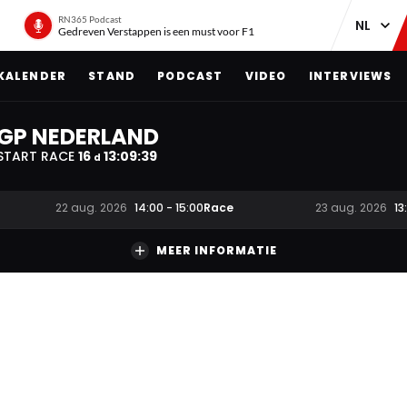
RN365 Podcast
Gedreven Verstappen is een must voor F1
KALENDER
STAND
PODCAST
VIDEO
INTERVIEWS
GP NEDERLAND
START RACE
16
13
:
09
:
38
d
Race
22 aug. 2026
14:00
-
15:00
23 aug. 2026
13
MEER INFORMATIE