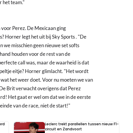
r het team."
n voor Perez. De Mexicaan ging
 Horner legt het uit bij Sky Sports . "De
n we misschien geen nieuwe set softs
hand houden voor de rest van de
 perfecte call was, maar de waarheid is dat
eltje eitje? Horner glimlacht. "Het wordt
 wat het weer doet. Voor nu moeten we van
" De Brit verwacht overigens dat Perez
rd! Het gaat er wel om dat we in de eerste
einde van de race, niet de start!"
erd
Leclerc trekt parallellen tussen nieuw F1-
circuit en Zandvoort