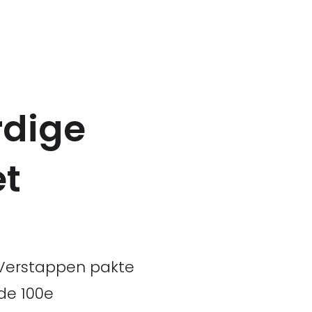
rdige
et
x Verstappen pakte
de 100e