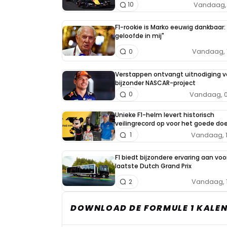
Vandaag, 
10
F1-rookie is Marko eeuwig dankbaar: 
geloofde in mij"
Vandaag, 
0
Verstappen ontvangt uitnodiging v
bijzonder NASCAR-project
Vandaag, 0
0
Unieke F1-helm levert historisch
veilingrecord op voor het goede doe
Vandaag, 
1
F1 biedt bijzondere ervaring aan voo
laatste Dutch Grand Prix
Vandaag, 
2
DOWNLOAD DE FORMULE 1 KALEN