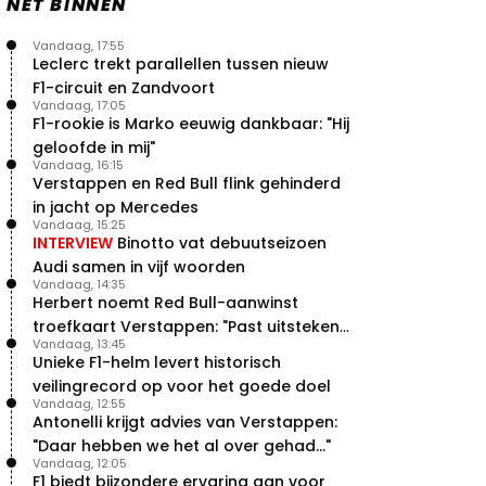
NET BINNEN
Vandaag, 17:55
Leclerc trekt parallellen tussen nieuw
F1-circuit en Zandvoort
Vandaag, 17:05
F1-rookie is Marko eeuwig dankbaar: "Hij
geloofde in mij"
Vandaag, 16:15
Verstappen en Red Bull flink gehinderd
in jacht op Mercedes
Vandaag, 15:25
INTERVIEW
Binotto vat debuutseizoen
Audi samen in vijf woorden
Vandaag, 14:35
Herbert noemt Red Bull-aanwinst
troefkaart Verstappen: "Past uitstekend
Vandaag, 13:45
bij Red Bull"
Unieke F1-helm levert historisch
veilingrecord op voor het goede doel
Vandaag, 12:55
Antonelli krijgt advies van Verstappen:
"Daar hebben we het al over gehad..."
Vandaag, 12:05
F1 biedt bijzondere ervaring aan voor