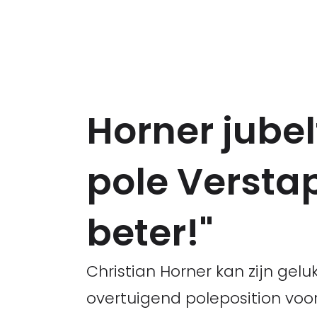
Horner jube
pole Verstap
beter!"
Christian Horner kan zijn gelu
overtuigend poleposition voo