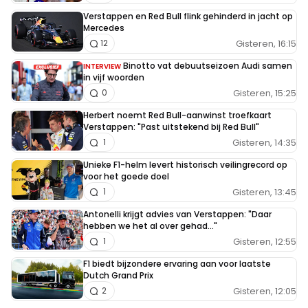
Verstappen en Red Bull flink gehinderd in jacht op
Mercedes
Gisteren, 16:15
12
Binotto vat debuutseizoen Audi samen
INTERVIEW
in vijf woorden
Gisteren, 15:25
0
Herbert noemt Red Bull-aanwinst troefkaart
Verstappen: "Past uitstekend bij Red Bull"
Gisteren, 14:35
1
Unieke F1-helm levert historisch veilingrecord op
voor het goede doel
Gisteren, 13:45
1
Antonelli krijgt advies van Verstappen: "Daar
hebben we het al over gehad..."
Gisteren, 12:55
1
F1 biedt bijzondere ervaring aan voor laatste
Dutch Grand Prix
Gisteren, 12:05
2