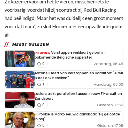
Ze kozen ervoor om het te vieren, misschien iets te
voorbarig, voordat hij zijn contract bij Red Bull Racing
had beëindigd. Maar het was duidelijk een groot moment
voor dat team", zo sluit Horner met een opvallende quote
af.
MEEST GELEZEN
Verstappen verklaart geloof in
INTERVIEW
opkomende Belgische superster
Vandaag, 06:45
0
Antonelli leert van Verstappen en Hamilton: "Al wil
ik dat ook bereiken"
Vandaag, 06:00
1
Leclerc trekt parallellen tussen nieuw F1-circuit en
Zandvoort
Gisteren, 17:55
0
F1-rookie is Marko eeuwig dankbaar: "Hij geloofde
in mij"
Gisteren, 17:05
0