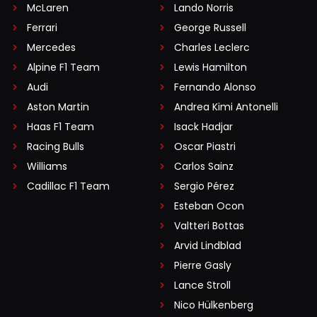
McLaren
Lando Norris
Ferrari
George Russell
Mercedes
Charles Leclerc
Alpine F1 Team
Lewis Hamilton
Audi
Fernando Alonso
Aston Martin
Andrea Kimi Antonelli
Haas F1 Team
Isack Hadjar
Racing Bulls
Oscar Piastri
Williams
Carlos Sainz
Cadillac F1 Team
Sergio Pérez
Esteban Ocon
Valtteri Bottas
Arvid Lindblad
Pierre Gasly
Lance Stroll
Nico Hülkenberg