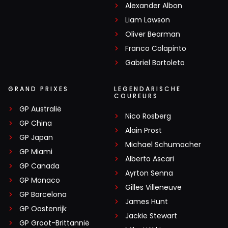
Alexander Albon
Liam Lawson
Oliver Bearman
Franco Colapinto
Gabriel Bortoleto
GRAND PRIXES
LEGENDARISCHE
COUREURS
GP Australië
Nico Rosberg
GP China
Alain Prost
GP Japan
Michael Schumacher
GP Miami
Alberto Ascari
GP Canada
Ayrton Senna
GP Monaco
Gilles Villeneuve
GP Barcelona
James Hunt
GP Oostenrijk
Jackie Stewart
GP Groot-Brittannië