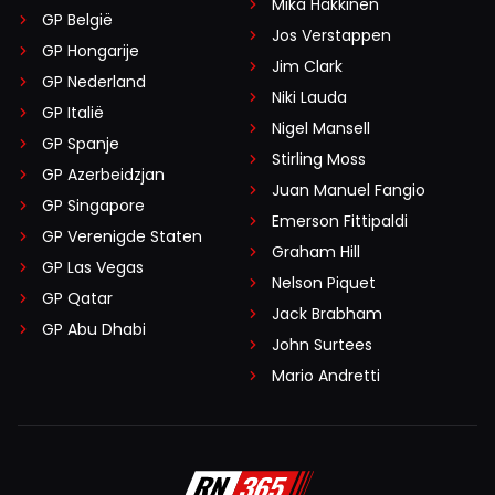
Mika Häkkinen
GP België
Jos Verstappen
GP Hongarije
Jim Clark
GP Nederland
Niki Lauda
GP Italië
Nigel Mansell
GP Spanje
Stirling Moss
GP Azerbeidzjan
Juan Manuel Fangio
GP Singapore
Emerson Fittipaldi
GP Verenigde Staten
Graham Hill
GP Las Vegas
Nelson Piquet
GP Qatar
Jack Brabham
GP Abu Dhabi
John Surtees
Mario Andretti