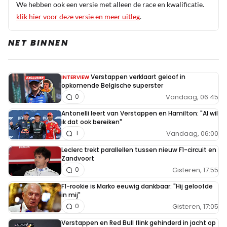
We hebben ook een versie met alleen de race en kwalificatie.
klik hier voor deze versie en meer uitleg
.
NET BINNEN
Verstappen verklaart geloof in
INTERVIEW
opkomende Belgische superster
Vandaag, 06:45
0
Antonelli leert van Verstappen en Hamilton: "Al wil
ik dat ook bereiken"
Vandaag, 06:00
1
Leclerc trekt parallellen tussen nieuw F1-circuit en
Zandvoort
Gisteren, 17:55
0
F1-rookie is Marko eeuwig dankbaar: "Hij geloofde
in mij"
Gisteren, 17:05
0
Verstappen en Red Bull flink gehinderd in jacht op