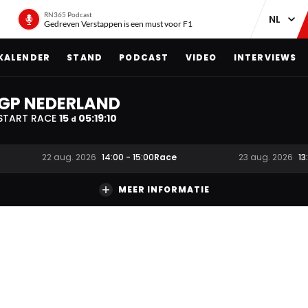
RN365 Podcast
Gedreven Verstappen is een must voor F1
KALENDER
STAND
PODCAST
VIDEO
INTERVIEWS
GP NEDERLAND
START RACE
15
05
:
19
:
08
d
Race
22 aug. 2026
14:00
-
15:00
23 aug. 2026
13
MEER INFORMATIE