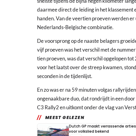
snelste tijdens de bijna negen kilometer lan
daarmee direct de leiding in het klassement
handen. Van de veertien proeven werden er 
Nederlands-Belgische combinatie.
De voorsprong op de naaste belagers groeide 
vijf proeven was het verschil met de nummer 
tien proeven, was dat verschil opgelopen to
voor het laatst over de streep kwamen, stond
seconden in de tijdenlijst.
En zo was er na 59 minuten volgas rallyrijde
ongenaakbare duo, dat rondrijdt in een doo
C3 Rally2 en uitkomt onder de vlag van Ver
MEEST GELEZEN
Dutch GP maakt verrassende arties
voor volkslied bekend