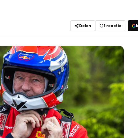
Delen
1
reactie
I