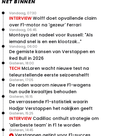
NET BINNEN
Vandaag, 07:30
INTERVIEW
Wolff doet opvallende claim
over F1-motor na 'gezeur' Ferrari
Vandaag, 06:45
Montoya ziet nadeel voor Russell: "Als
iemand snel is en een klootzak..."
Vandaag, 06:00
De gemiste kansen van Verstappen en
Red Bull in 2026
Gisteren, 18:00
TECH
McLaren wacht nieuwe test na
teleurstellende eerste seizoenshelft
Gisteren, 17:05
De reden waarom nieuwe F1-wagens
hun oude kwaaltjes behouden
Gisteren, 16:15
De verrassende F1-statistiek waarin
Hadjar Verstappen het nakijken geeft
Gisteren, 15:25
INTERVIEW
Cadillac onthult strategie om
'allerbeste team' in F1 te worden
Gisteren, 14:45
Verstappen getipt voor F1-succes