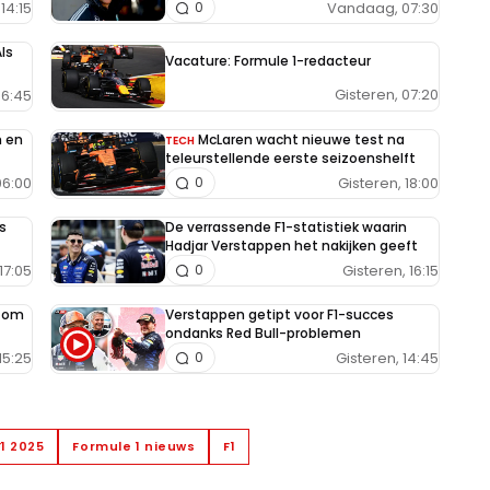
14:15
Vandaag, 07:30
0
ls
Vacature: Formule 1-redacteur
Gisteren, 07:20
6:45
n en
McLaren wacht nieuwe test na
TECH
teleurstellende eerste seizoenshelft
6:00
Gisteren, 18:00
0
s
De verrassende F1-statistiek waarin
Hadjar Verstappen het nakijken geeft
17:05
Gisteren, 16:15
0
e om
Verstappen getipt voor F1-succes
ondanks Red Bull-problemen
15:25
Gisteren, 14:45
0
F1 2025
Formule 1 nieuws
F1