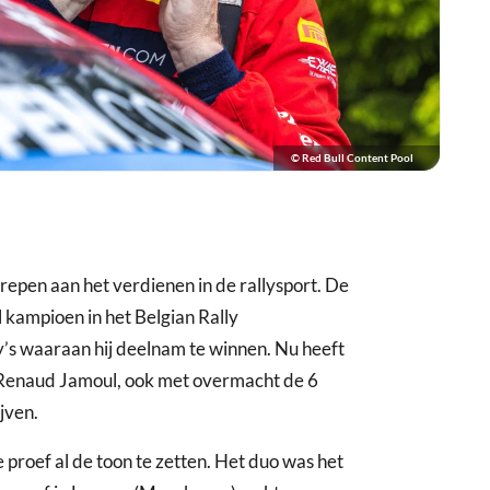
© Red Bull Content Pool
trepen aan het verdienen in de rallysport. De
 kampioen in het Belgian Rally
y’s waaraan hij deelnam te winnen. Nu heeft
 Renaud Jamoul, ook met overmacht de 6
jven.
proef al de toon te zetten. Het duo was het