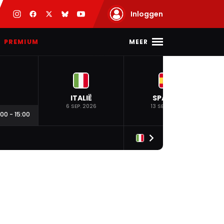
Inloggen
MEER
PREMIUM
ITALIË
SPANJE
6 SEP. 2026
13 SEP. 2026
:00
-
15:00