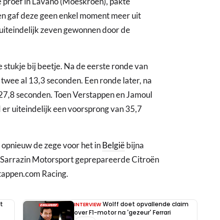
ge proef in Lavano (Moeskroen), pakte
 en gaf deze geen enkel moment meer uit
uiteindelijk zeven gewonnen door de
stukje bij beetje. Na de eerste ronde van
twee al 13,3 seconden. Een ronde later, na
t 27,8 seconden. Toen Verstappen en Jamoul
 er uiteindelijk een voorsprong van 35,7
n opnieuw de zege voor het in
België
bijna
r Sarrazin Motorsport geprepareerde Citroën
stappen.com Racing.
t
Wolff doet opvallende claim
INTERVIEW
over F1-motor na 'gezeur' Ferrari