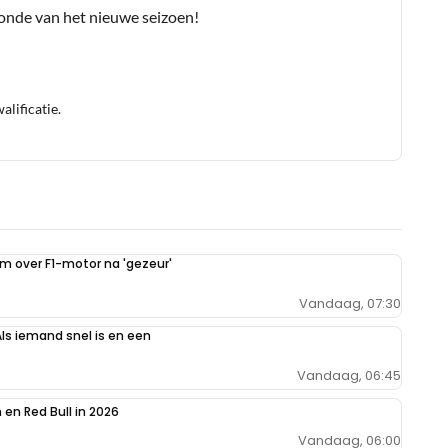
conde van het nieuwe seizoen!
lificatie.
im over F1-motor na 'gezeur'
Vandaag, 07:30
Als iemand snel is en een
Vandaag, 06:45
en Red Bull in 2026
Vandaag, 06:00