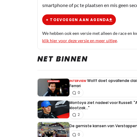
smartphone of pc te plaatsen en mis geen se
+ TOEVOEGEN AAN AGENDA
We hebben ook een versie met alleen de race en kwa
klik hier voor deze versie en meer uitleg
.
NET BINNEN
Wolff doet opvallende cla
INTERVIEW
Ferrari
0
Montoya ziet nadeel voor Russell: "
klootzak..."
2
De gemiste kansen van Verstappen 
0