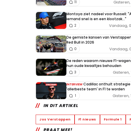
Gisteren, 
11
Montoya ziet nadeel voor Russell: "A
iemand snel is en een klootzak..."
Vandaag, 0
2
De gemiste kansen van Verstappe
Red Bull in 2026
Vandaag, 0
0
De reden waarom nieuwe F1-wagen
hun oude kwaaltjes behouden
Gisteren, 
3
Cadillac onthult strategi
INTERVIEW
'allerbeste team' in F1 te worden
Gisteren, 
1
IN DIT ARTIKEL
Jos Verstappen
F1 nieuws
Formule 1
PRAAT MEE!