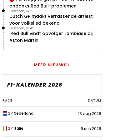
ondanks Red Bull-problemen
Gisteren, 14:15
Dutch GP maakt verrassende artiest
voor volkslied bekend
Gisteren, 13:45
'Red Bull vindt opvolger Lambiase bij
Aston Martin'
MEER NIEUWS
F1-KALENDER 2026
F1-
RACE
DATUM
kalender
GP Nederland
23 aug 2026
2026
GP Italië
6 sep 2026