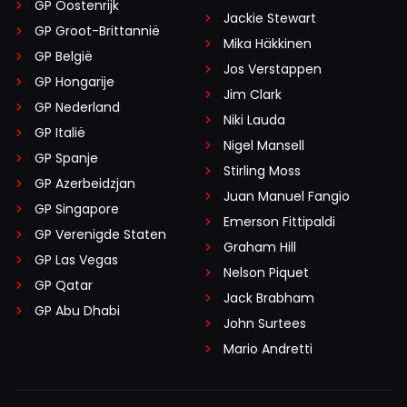
GP Oostenrijk
Jackie Stewart
GP Groot-Brittannië
Mika Häkkinen
GP België
Jos Verstappen
GP Hongarije
Jim Clark
GP Nederland
Niki Lauda
GP Italië
Nigel Mansell
GP Spanje
Stirling Moss
GP Azerbeidzjan
Juan Manuel Fangio
GP Singapore
Emerson Fittipaldi
GP Verenigde Staten
Graham Hill
GP Las Vegas
Nelson Piquet
GP Qatar
Jack Brabham
GP Abu Dhabi
John Surtees
Mario Andretti