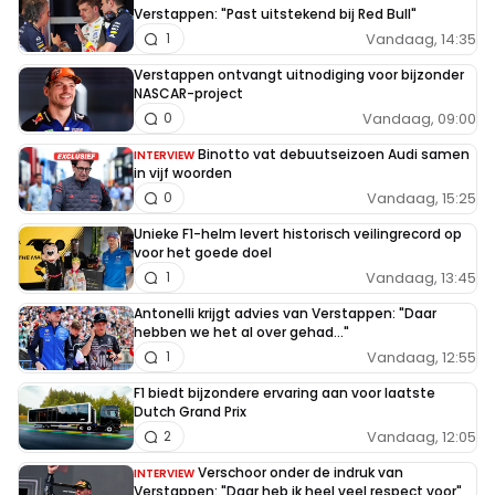
Verstappen: "Past uitstekend bij Red Bull"
Vandaag, 14:35
1
Verstappen ontvangt uitnodiging voor bijzonder
NASCAR-project
Vandaag, 09:00
0
Binotto vat debuutseizoen Audi samen
INTERVIEW
in vijf woorden
Vandaag, 15:25
0
Unieke F1-helm levert historisch veilingrecord op
voor het goede doel
Vandaag, 13:45
1
Antonelli krijgt advies van Verstappen: "Daar
hebben we het al over gehad..."
Vandaag, 12:55
1
F1 biedt bijzondere ervaring aan voor laatste
Dutch Grand Prix
Vandaag, 12:05
2
Verschoor onder de indruk van
INTERVIEW
Verstappen: "Daar heb ik heel veel respect voor"