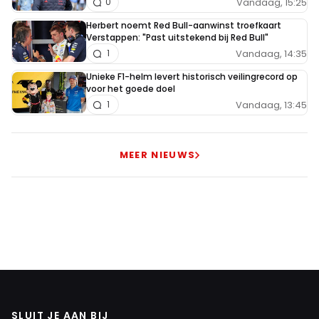
Vandaag, 15:25
0
Herbert noemt Red Bull-aanwinst troefkaart
Verstappen: "Past uitstekend bij Red Bull"
Vandaag, 14:35
1
Unieke F1-helm levert historisch veilingrecord op
voor het goede doel
Vandaag, 13:45
1
MEER NIEUWS
SLUIT JE AAN BIJ