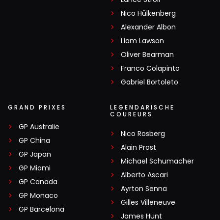
Nico Hülkenberg
Alexander Albon
Liam Lawson
Oliver Bearman
Franco Colapinto
Gabriel Bortoleto
GRAND PRIXES
LEGENDARISCHE
COUREURS
GP Australië
Nico Rosberg
GP China
Alain Prost
GP Japan
Michael Schumacher
GP Miami
Alberto Ascari
GP Canada
Ayrton Senna
GP Monaco
Gilles Villeneuve
GP Barcelona
James Hunt