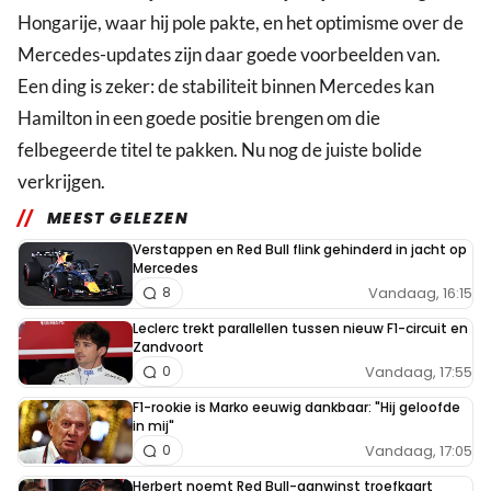
Hongarije, waar hij pole pakte, en het optimisme over de
Mercedes-updates zijn daar goede voorbeelden van.
Een ding is zeker: de stabiliteit binnen Mercedes kan
Hamilton in een goede positie brengen om die
felbegeerde titel te pakken. Nu nog de juiste bolide
verkrijgen.
MEEST GELEZEN
Verstappen en Red Bull flink gehinderd in jacht op
Mercedes
Vandaag, 16:15
8
Leclerc trekt parallellen tussen nieuw F1-circuit en
Zandvoort
Vandaag, 17:55
0
F1-rookie is Marko eeuwig dankbaar: "Hij geloofde
in mij"
Vandaag, 17:05
0
Herbert noemt Red Bull-aanwinst troefkaart