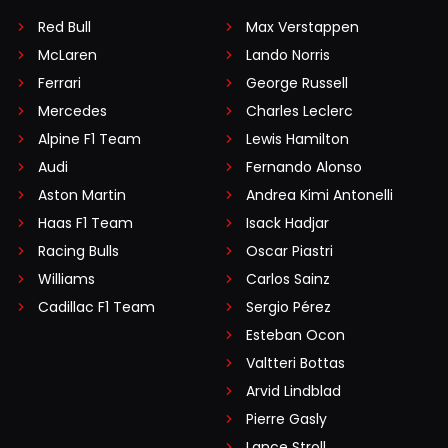
Red Bull
Max Verstappen
McLaren
Lando Norris
Ferrari
George Russell
Mercedes
Charles Leclerc
Alpine F1 Team
Lewis Hamilton
Audi
Fernando Alonso
Aston Martin
Andrea Kimi Antonelli
Haas F1 Team
Isack Hadjar
Racing Bulls
Oscar Piastri
Williams
Carlos Sainz
Cadillac F1 Team
Sergio Pérez
Esteban Ocon
Valtteri Bottas
Arvid Lindblad
Pierre Gasly
Lance Stroll