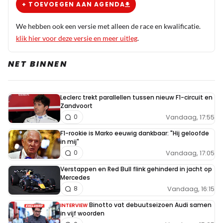
+ TOEVOEGEN AAN AGENDA
We hebben ook een versie met alleen de race en kwalificatie.
klik hier voor deze versie en meer uitleg
.
NET BINNEN
Leclerc trekt parallellen tussen nieuw F1-circuit en
Zandvoort
Vandaag, 17:55
0
F1-rookie is Marko eeuwig dankbaar: "Hij geloofde
in mij"
Vandaag, 17:05
0
Verstappen en Red Bull flink gehinderd in jacht op
Mercedes
Vandaag, 16:15
8
Binotto vat debuutseizoen Audi samen
INTERVIEW
in vijf woorden