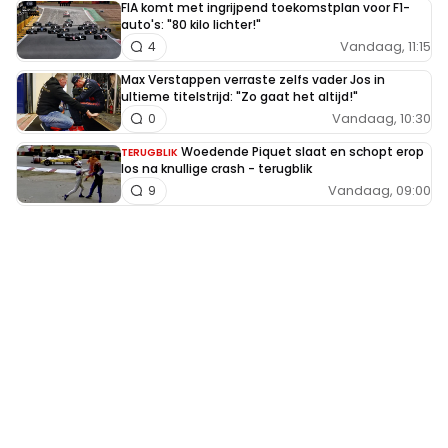
FIA komt met ingrijpend toekomstplan voor F1-
auto's: "80 kilo lichter!"
Vandaag, 11:15
4
Max Verstappen verraste zelfs vader Jos in
ultieme titelstrijd: "Zo gaat het altijd!"
Vandaag, 10:30
0
Woedende Piquet slaat en schopt erop
TERUGBLIK
los na knullige crash - terugblik
Vandaag, 09:00
9