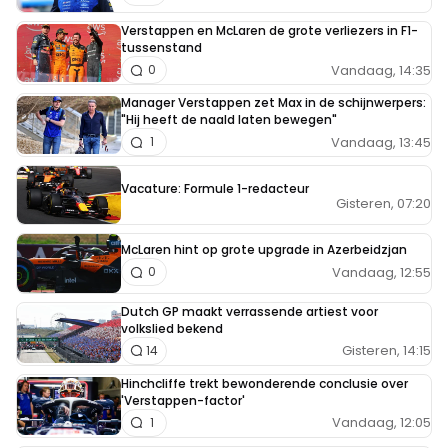
Verstappen en McLaren de grote verliezers in F1-
tussenstand
Vandaag, 14:35
0
Manager Verstappen zet Max in de schijnwerpers:
"Hij heeft de naald laten bewegen"
Vandaag, 13:45
1
Vacature: Formule 1-redacteur
Gisteren, 07:20
McLaren hint op grote upgrade in Azerbeidzjan
Vandaag, 12:55
0
Dutch GP maakt verrassende artiest voor
volkslied bekend
Gisteren, 14:15
14
Hinchcliffe trekt bewonderende conclusie over
'Verstappen-factor'
Vandaag, 12:05
1