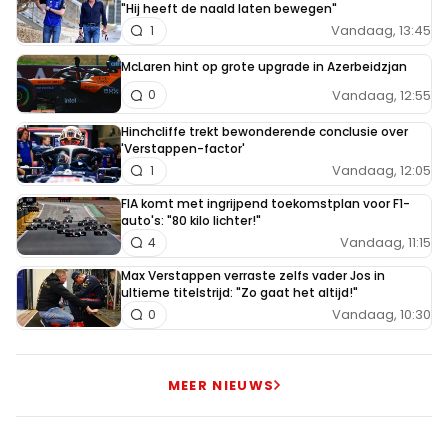
"Hij heeft de naald laten bewegen"
Vandaag, 13:45
1
McLaren hint op grote upgrade in Azerbeidzjan
Vandaag, 12:55
0
Hinchcliffe trekt bewonderende conclusie over
'Verstappen-factor'
Vandaag, 12:05
1
FIA komt met ingrijpend toekomstplan voor F1-
auto's: "80 kilo lichter!"
Vandaag, 11:15
4
Max Verstappen verraste zelfs vader Jos in
ultieme titelstrijd: "Zo gaat het altijd!"
Vandaag, 10:30
0
MEER NIEUWS