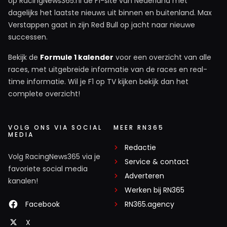
op RacingNews365.nl de F1-site van Nederland met
dagelijks het laatste nieuws uit binnen en buitenland. Max
Verstappen gaat in zijn Red Bull op jacht naar nieuwe
successen.
Bekijk de
Formule 1 kalender
voor een overzicht van alle
races, met uitgebreide informatie van de races en real-
time informatie. Wil je F1 op TV kijken bekijk dan het
complete overzicht!
VOLG ONS VIA SOCIAL
MEER RN365
MEDIA
Redactie
Volg RacingNews365 via je
Service & contact
favoriete social media
Adverteren
kanalen!
Werken bij RN365
Facebook
RN365.agency
X