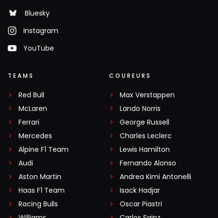
Bluesky
Instagram
YouTube
TEAMS
COUREURS
Red Bull
Max Verstappen
McLaren
Lando Norris
Ferrari
George Russell
Mercedes
Charles Leclerc
Alpine F1 Team
Lewis Hamilton
Audi
Fernando Alonso
Aston Martin
Andrea Kimi Antonelli
Haas F1 Team
Isack Hadjar
Racing Bulls
Oscar Piastri
Williams
Carlos Sainz