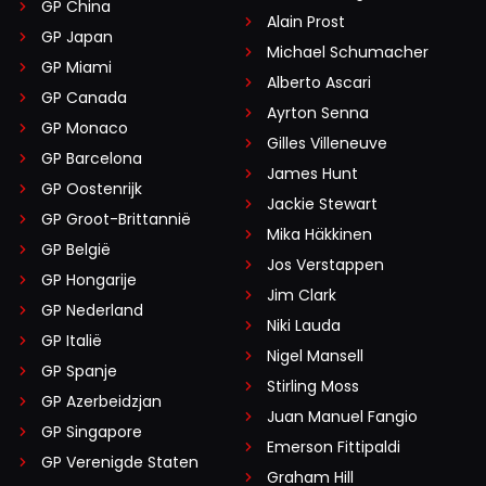
GP China
Alain Prost
GP Japan
Michael Schumacher
GP Miami
Alberto Ascari
GP Canada
Ayrton Senna
GP Monaco
Gilles Villeneuve
GP Barcelona
James Hunt
GP Oostenrijk
Jackie Stewart
GP Groot-Brittannië
Mika Häkkinen
GP België
Jos Verstappen
GP Hongarije
Jim Clark
GP Nederland
Niki Lauda
GP Italië
Nigel Mansell
GP Spanje
Stirling Moss
GP Azerbeidzjan
Juan Manuel Fangio
GP Singapore
Emerson Fittipaldi
GP Verenigde Staten
Graham Hill