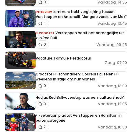
Vandaag, 14:35
0
Lammers trekt vergelijking tussen
INTERVIEW
Verstappen en Antonelli: "Jongere versie van Max"
Vandaag, 13:45
1
Verstappen haalt het onmogelijke uit
F1 PODCAST
zijn Red Bull
Vandaag, 09:45
0
Vacature: Formule 1-redacteur
7 aug. 07:20
Grootste F1-schandalen: Coureurs gijzelen F1-
weekend in strijd om hun vrijheid
Vandaag, 13:00
0
Hadjar: Red Bull-overstap was een 'cultuurshock'
Vandaag, 12:05
0
F1-veteraan plaatst Verstappen en Hamilton in
buitencategorie
Vandaag, 10:30
2