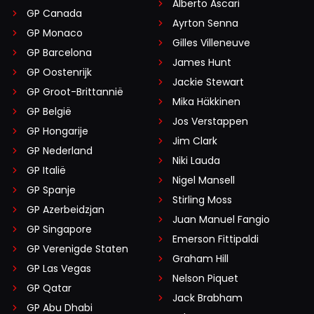
Alberto Ascari
GP Canada
Ayrton Senna
GP Monaco
Gilles Villeneuve
GP Barcelona
James Hunt
GP Oostenrijk
Jackie Stewart
GP Groot-Brittannië
Mika Häkkinen
GP België
Jos Verstappen
GP Hongarije
Jim Clark
GP Nederland
Niki Lauda
GP Italië
Nigel Mansell
GP Spanje
Stirling Moss
GP Azerbeidzjan
Juan Manuel Fangio
GP Singapore
Emerson Fittipaldi
GP Verenigde Staten
Graham Hill
GP Las Vegas
Nelson Piquet
GP Qatar
Jack Brabham
GP Abu Dhabi