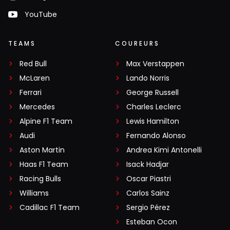
YouTube
TEAMS
COUREURS
Red Bull
Max Verstappen
McLaren
Lando Norris
Ferrari
George Russell
Mercedes
Charles Leclerc
Alpine F1 Team
Lewis Hamilton
Audi
Fernando Alonso
Aston Martin
Andrea Kimi Antonelli
Haas F1 Team
Isack Hadjar
Racing Bulls
Oscar Piastri
Williams
Carlos Sainz
Cadillac F1 Team
Sergio Pérez
Esteban Ocon