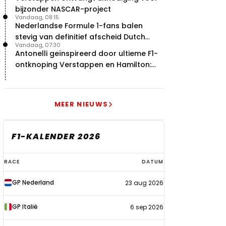
bijzonder NASCAR-project
Vandaag, 08:15
Nederlandse Formule 1-fans balen
stevig van definitief afscheid Dutch
Vandaag, 07:30
Grand Prix
Antonelli geïnspireerd door ultieme F1-
ontknoping Verstappen en Hamilton:
"Leven of dood!"
MEER NIEUWS
F1-KALENDER 2026
F1-
RACE
DATUM
kalender
GP Nederland
23 aug 2026
2026
GP Italië
6 sep 2026