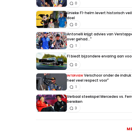
0
Unieke F1-helm levert historisch ve
doel
0
Antonelli krijgt advies van Verstap
over gehad..."
1
F1 biedt bijzondere ervaring aan voo
0
Verschoor onder de indruk
INTERVIEW
heel veel respect voor"
1
Verbaal steekspel Mercedes vs. Ferr
bereiken
3
M