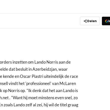
Delen
I
orders inzetten om Lando Norris aan de
eelde dat besluit in Azerbeidzjan, waar
 kende en Oscar Piastri uiteindelijk de race
ell vindt het 'professioneel' van McLaren
 op Norris op. "Ik denk dat het aan Lando is
h.net . "Want hij moet minstens even snel, zo
 zoals Lando zelf al zei, hij wil de titel graag