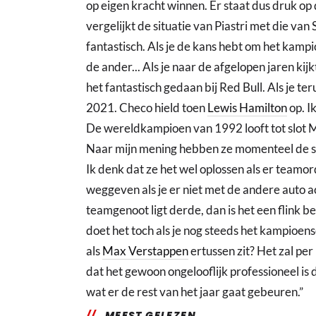
op eigen kracht winnen. Er staat dus druk o
vergelijkt de situatie van Piastri met die van
fantastisch. Als je de kans hebt om het kamp
de ander... Als je naar de afgelopen jaren kijk
het fantastisch gedaan bij Red Bull. Als je t
2021. Checo hield toen
Lewis Hamilton
op. I
De wereldkampioen van 1992 looft tot slot Mc
Naar mijn mening hebben ze momenteel de sn
Ik denk dat ze het wel oplossen als er teamor
weggeven als je er niet met de andere auto ac
teamgenoot ligt derde, dan is het een flink b
doet het toch als je nog steeds het kampioen
als
Max Verstappen
ertussen zit? Het zal p
dat het gewoon ongelooflijk professioneel is 
wat er de rest van het jaar gaat gebeuren.”
MEEST GELEZEN