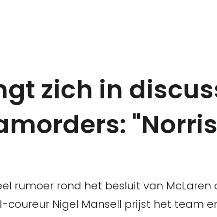
gt zich in discus
morders: "Norri
veel rumoer rond het besluit van McLaren
1-coureur Nigel Mansell prijst het team e