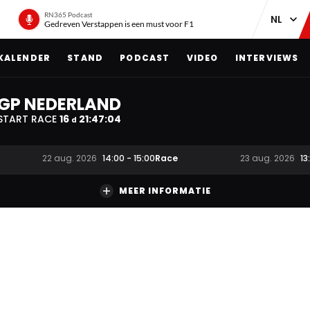
RN365 Podcast
Gedreven Verstappen is een must voor F1
KALENDER
STAND
PODCAST
VIDEO
INTERVIEWS
GP NEDERLAND
START RACE
16
21
:
47
:
03
d
Race
22 aug. 2026
14:00
-
15:00
23 aug. 2026
13
MEER INFORMATIE