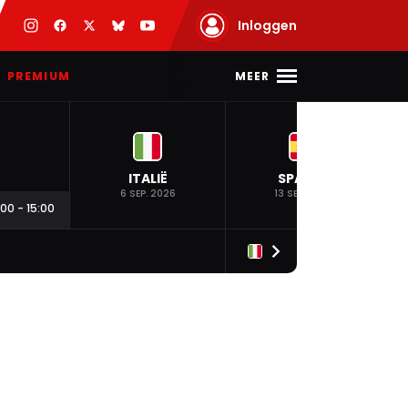
Inloggen
MEER
PREMIUM
ITALIË
SPANJE
6 SEP. 2026
13 SEP. 2026
:00
-
15:00