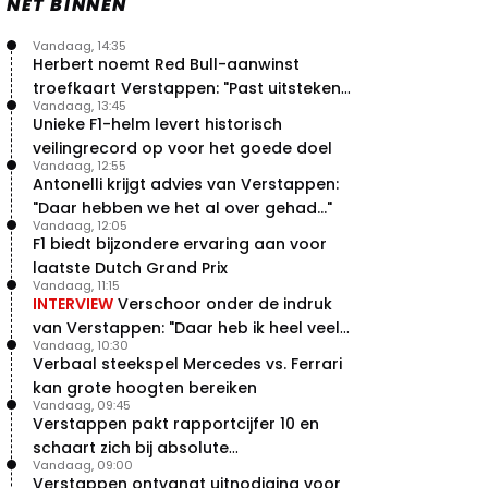
NET BINNEN
Vandaag, 14:35
Herbert noemt Red Bull-aanwinst
troefkaart Verstappen: "Past uitstekend
Vandaag, 13:45
bij Red Bull"
Unieke F1-helm levert historisch
veilingrecord op voor het goede doel
Vandaag, 12:55
Antonelli krijgt advies van Verstappen:
"Daar hebben we het al over gehad..."
Vandaag, 12:05
F1 biedt bijzondere ervaring aan voor
laatste Dutch Grand Prix
Vandaag, 11:15
INTERVIEW
Verschoor onder de indruk
van Verstappen: "Daar heb ik heel veel
Vandaag, 10:30
respect voor"
Verbaal steekspel Mercedes vs. Ferrari
kan grote hoogten bereiken
Vandaag, 09:45
Verstappen pakt rapportcijfer 10 en
schaart zich bij absolute
Vandaag, 09:00
buitencategorie
Verstappen ontvangt uitnodiging voor