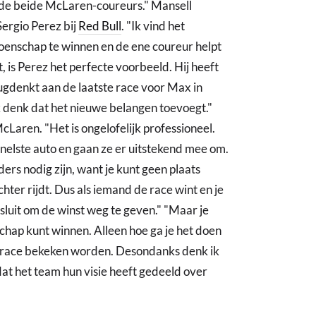
p de beide McLaren-coureurs." Mansell
 Sergio Perez bij
Red Bull
. "Ik vind het
ioenschap te winnen en de ene coureur helpt
t, is Perez het perfecte voorbeeld. Hij heeft
erugdenkt aan de laatste race voor Max in
k denk dat het nieuwe belangen toevoegt."
Laren. "Het is ongelofelijk professioneel.
elste auto en gaan ze er uitstekend mee om.
ders nodig zijn, want je kunt geen plaats
hter rijdt. Dus als iemand de race wint en je
esluit om de winst weg te geven." "Maar je
schap kunt winnen. Alleen hoe ga je het doen
er race bekeken worden. Desondanks denk ik
dat het team hun visie heeft gedeeld over