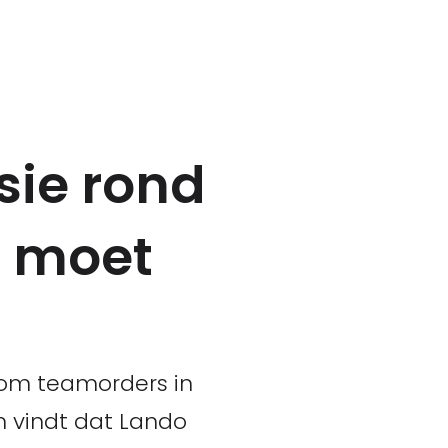
sie rond
s moet
 om teamorders in
n vindt dat Lando