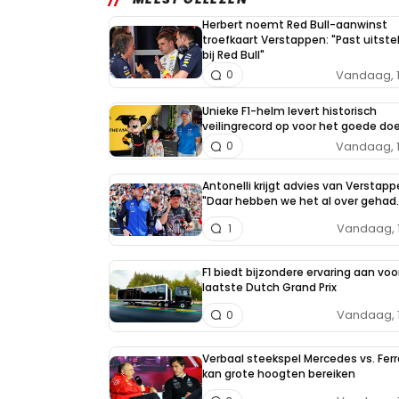
Herbert noemt Red Bull-aanwinst
troefkaart Verstappen: "Past uitst
bij Red Bull"
Vandaag, 
0
Unieke F1-helm levert historisch
veilingrecord op voor het goede doe
Vandaag, 
0
Antonelli krijgt advies van Verstapp
"Daar hebben we het al over gehad..
Vandaag, 
1
F1 biedt bijzondere ervaring aan voo
laatste Dutch Grand Prix
Vandaag, 
0
Verbaal steekspel Mercedes vs. Ferr
kan grote hoogten bereiken