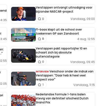
Verstappen ontvangt uitnodiging voor
ekend
bijzonder NASCAR-project
Vandaag, 09:00
0
14:35
F1-baas klapt uit de school over
l
toekennen GP aan Zandvoort
13:45
4 aug. 12:55
8
Verstappen pakt rapportcijfer 10 en
en:
schaart zich bij absolute
."
buitencategorie
12:55
Vandaag, 09:45
0
Verschoor onder de indruk van
INTERVIEW
r
Verstappen: "Daar heb ik heel veel
respect voor"
12:05
Vandaag, 11:15
1
Nederlandse Formule 1-fans balen
ari
stevig van definitief afscheid Dutch
Grand Prix