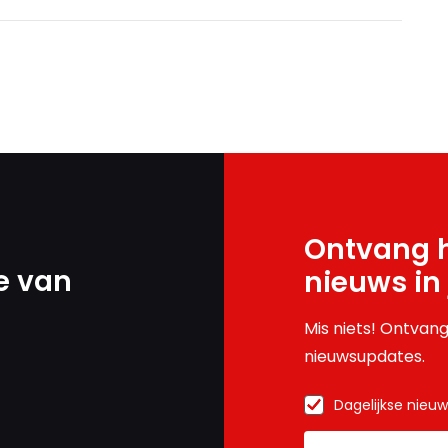
Ontvang h
e van
nieuws in
Mis niets! Ontvang
nieuwsupdates.
Dagelijkse nieu