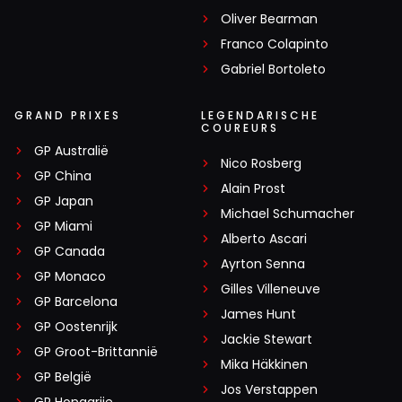
Oliver Bearman
Franco Colapinto
Gabriel Bortoleto
GRAND PRIXES
LEGENDARISCHE
COUREURS
GP Australië
Nico Rosberg
GP China
Alain Prost
GP Japan
Michael Schumacher
GP Miami
Alberto Ascari
GP Canada
Ayrton Senna
GP Monaco
Gilles Villeneuve
GP Barcelona
James Hunt
GP Oostenrijk
Jackie Stewart
GP Groot-Brittannië
Mika Häkkinen
GP België
Jos Verstappen
GP Hongarije