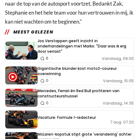
naar de top van de autosport voortzet, Bedankt Zak,
Stephanie en het hele team voor hun vertrouwen in mij, ik
kan niet wachten om te beginnen."
MEEST GELEZEN
Jos Verstappen geeft inzicht in
onderhandelingen met Marko: "Daar was ik erg
door verrast"
Vandaag, 09:00
6
Gigantische blunder kost moto2-coureur
overwinning
Vandaag, 15:05
0
Mercedes, Ferrari én Red Bull profiteren van
constructeurshussel
Vandaag, 14:35
0
Vacature: Formule 1-redacteur
7 aug. 07:20
McLaren-kopstuk stipt grote 'verandering' achter