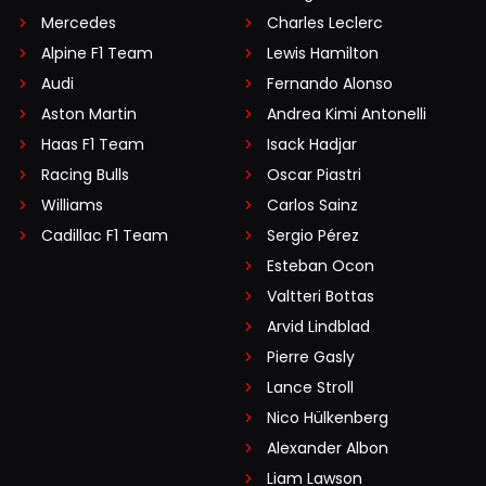
Mercedes
Charles Leclerc
Alpine F1 Team
Lewis Hamilton
Audi
Fernando Alonso
Aston Martin
Andrea Kimi Antonelli
Haas F1 Team
Isack Hadjar
Racing Bulls
Oscar Piastri
Williams
Carlos Sainz
Cadillac F1 Team
Sergio Pérez
Esteban Ocon
Valtteri Bottas
Arvid Lindblad
Pierre Gasly
Lance Stroll
Nico Hülkenberg
Alexander Albon
Liam Lawson