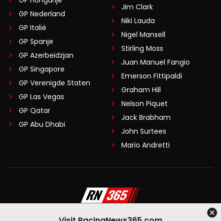
Jim Clark
GP Nederland
Niki Lauda
GP Italië
Nigel Mansell
GP Spanje
Stirling Moss
GP Azerbeidzjan
Juan Manuel Fangio
GP Singapore
Emerson Fittipaldi
GP Verenigde Staten
Graham Hill
GP Las Vegas
Nelson Piquet
GP Qatar
Jack Brabham
GP Abu Dhabi
John Surtees
Mario Andretti
Visit RacingNews365.com