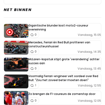
NET BINNEN
Gigantische blunder kost moto2-coureur
overwinning
Vandaag, 15:05
0
Mercedes, Ferrari én Red Bull profiteren van
constructeurshussel
Vandaag, 14:35
0
McLaren-kopstuk stipt grote 'verandering' achter
succes aan
Vandaag, 13:45
0
Voormalig Ferrari-engineer velt oordeel over Red
Bull: "Zou het zoveel beter moeten doen"
Vandaag, 12:55
1
Zo brengen de F1-coureurs de zomerstop door
Vandaag, 12:05
0