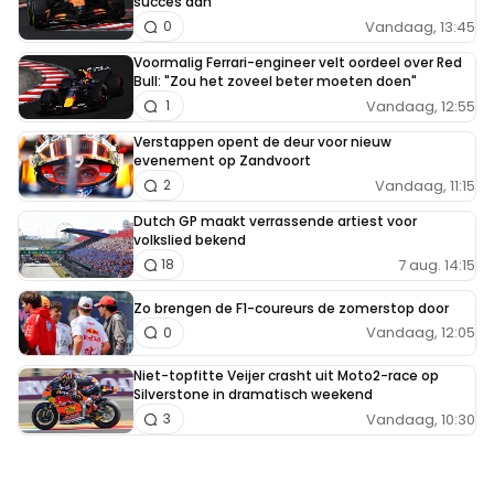
succes aan
Vandaag, 13:45
0
Voormalig Ferrari-engineer velt oordeel over Red
Bull: "Zou het zoveel beter moeten doen"
Vandaag, 12:55
1
Verstappen opent de deur voor nieuw
evenement op Zandvoort
Vandaag, 11:15
2
Dutch GP maakt verrassende artiest voor
volkslied bekend
7 aug. 14:15
18
Zo brengen de F1-coureurs de zomerstop door
Vandaag, 12:05
0
Niet-topfitte Veijer crasht uit Moto2-race op
Silverstone in dramatisch weekend
Vandaag, 10:30
3