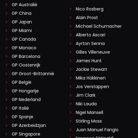
GP Australië
Nico Rosberg
GP China
Alain Prost
GP Japan
Michael Schumacher
GP Miami
Alberto Ascari
GP Canada
Ayrton Senna
GP Monaco
Gilles Villeneuve
GP Barcelona
James Hunt
GP Oostenrijk
Jackie Stewart
GP Groot-Brittannië
Mika Häkkinen
GP België
Jos Verstappen
GP Hongarije
Jim Clark
GP Nederland
Niki Lauda
GP Italië
Nigel Mansell
GP Spanje
Stirling Moss
GP Azerbeidzjan
Juan Manuel Fangio
GP Singapore