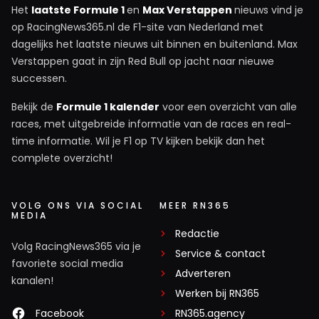
Het
laatste Formule 1
en
Max Verstappen
nieuws vind je
op RacingNews365.nl de F1-site van Nederland met
dagelijks het laatste nieuws uit binnen en buitenland. Max
Verstappen gaat in zijn Red Bull op jacht naar nieuwe
successen.
Bekijk de
Formule 1 kalender
voor een overzicht van alle
races, met uitgebreide informatie van de races en real-
time informatie. Wil je F1 op TV kijken bekijk dan het
complete overzicht!
VOLG ONS VIA SOCIAL
MEER RN365
MEDIA
Redactie
Volg RacingNews365 via je
Service & contact
favoriete social media
Adverteren
kanalen!
Werken bij RN365
Facebook
RN365.agency