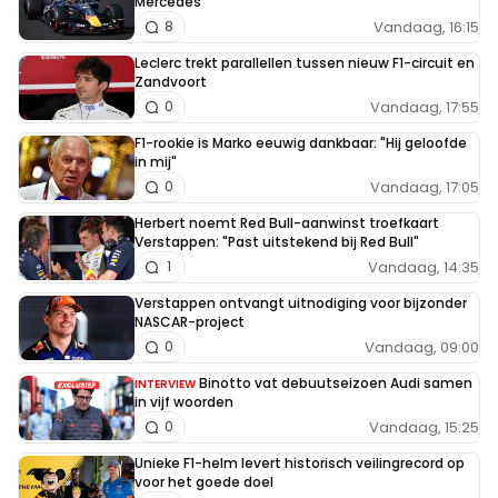
Mercedes
Vandaag, 16:15
8
Leclerc trekt parallellen tussen nieuw F1-circuit en
Zandvoort
Vandaag, 17:55
0
F1-rookie is Marko eeuwig dankbaar: "Hij geloofde
in mij"
Vandaag, 17:05
0
Herbert noemt Red Bull-aanwinst troefkaart
Verstappen: "Past uitstekend bij Red Bull"
Vandaag, 14:35
1
Verstappen ontvangt uitnodiging voor bijzonder
NASCAR-project
Vandaag, 09:00
0
Binotto vat debuutseizoen Audi samen
INTERVIEW
in vijf woorden
Vandaag, 15:25
0
Unieke F1-helm levert historisch veilingrecord op
voor het goede doel