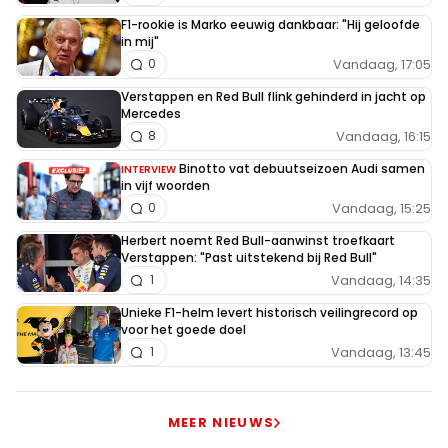
F1-rookie is Marko eeuwig dankbaar: "Hij geloofde
in mij"
Vandaag, 17:05
0
Verstappen en Red Bull flink gehinderd in jacht op
Mercedes
Vandaag, 16:15
8
Binotto vat debuutseizoen Audi samen
INTERVIEW
in vijf woorden
Vandaag, 15:25
0
Herbert noemt Red Bull-aanwinst troefkaart
Verstappen: "Past uitstekend bij Red Bull"
Vandaag, 14:35
1
Unieke F1-helm levert historisch veilingrecord op
voor het goede doel
Vandaag, 13:45
1
MEER NIEUWS