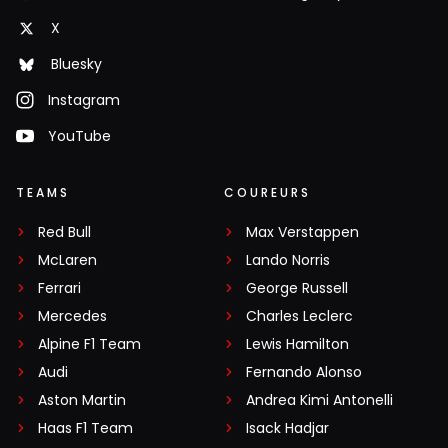
X
Bluesky
Instagram
YouTube
TEAMS
COUREURS
Red Bull
Max Verstappen
McLaren
Lando Norris
Ferrari
George Russell
Mercedes
Charles Leclerc
Alpine F1 Team
Lewis Hamilton
Audi
Fernando Alonso
Aston Martin
Andrea Kimi Antonelli
Haas F1 Team
Isack Hadjar