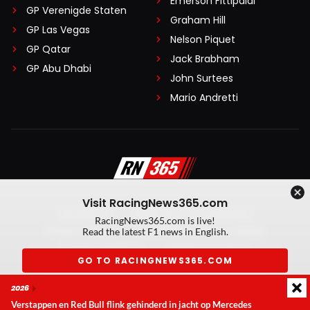
Emerson Fittipaldi
GP Verenigde Staten
Graham Hill
GP Las Vegas
Nelson Piquet
GP Qatar
Jack Brabham
GP Abu Dhabi
John Surtees
Mario Andretti
Visit RacingNews365.com
Disclaimer
Algemene voorwaarden
RacingNews365.com is live!
Privacy Policy
Created by On Your Marks
Read the latest F1 news in English.
Privacy manager
Kansspeluitingen
GO TO RACINGNEWS365.COM
© 2026 RacingNews365. Alle rechten voorbehouden
2026
Don't show again
Verstappen en Red Bull flink gehinderd in jacht op Mercedes