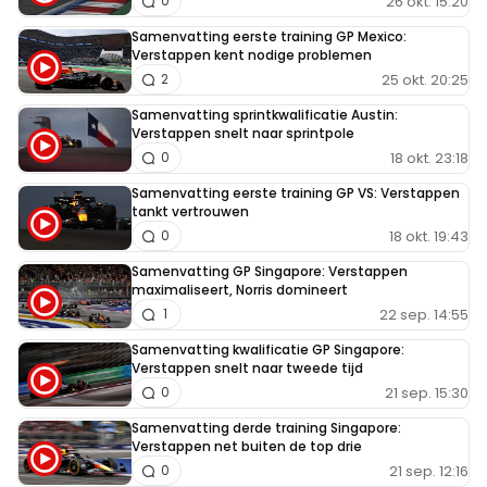
26 okt. 15:20
0
Samenvatting eerste training GP Mexico:
Verstappen kent nodige problemen
25 okt. 20:25
2
Samenvatting sprintkwalificatie Austin:
Verstappen snelt naar sprintpole
18 okt. 23:18
0
Samenvatting eerste training GP VS: Verstappen
tankt vertrouwen
18 okt. 19:43
0
Samenvatting GP Singapore: Verstappen
maximaliseert, Norris domineert
22 sep. 14:55
1
Samenvatting kwalificatie GP Singapore:
Verstappen snelt naar tweede tijd
21 sep. 15:30
0
Samenvatting derde training Singapore:
Verstappen net buiten de top drie
21 sep. 12:16
0