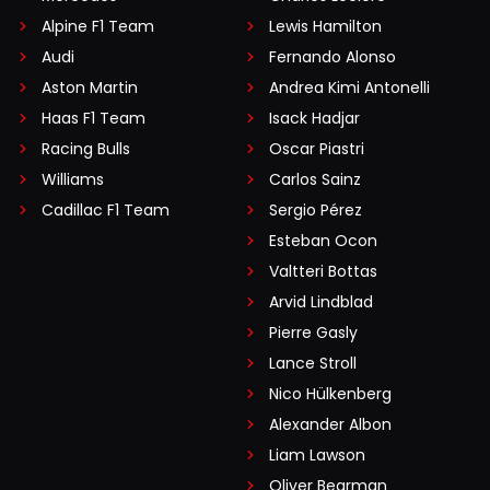
Alpine F1 Team
Lewis Hamilton
Audi
Fernando Alonso
Aston Martin
Andrea Kimi Antonelli
Haas F1 Team
Isack Hadjar
Racing Bulls
Oscar Piastri
Williams
Carlos Sainz
Cadillac F1 Team
Sergio Pérez
Esteban Ocon
Valtteri Bottas
Arvid Lindblad
Pierre Gasly
Lance Stroll
Nico Hülkenberg
Alexander Albon
Liam Lawson
Oliver Bearman