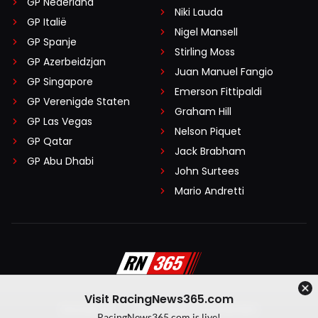
GP Nederland
Niki Lauda
GP Italië
Nigel Mansell
GP Spanje
Stirling Moss
GP Azerbeidzjan
Juan Manuel Fangio
GP Singapore
Emerson Fittipaldi
GP Verenigde Staten
Graham Hill
GP Las Vegas
Nelson Piquet
GP Qatar
Jack Brabham
GP Abu Dhabi
John Surtees
Mario Andretti
Visit RacingNews365.com
Disclaimer
Algemene voorwaarden
RacingNews365.com is live!