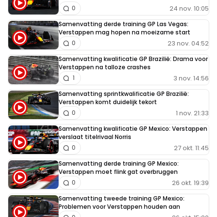
24 nov. 10:05
0
Samenvatting derde training GP Las Vegas:
Verstappen mag hopen na moeizame start
23 nov. 04:52
0
Samenvatting kwalificatie GP Brazilië: Drama voor
Verstappen na talloze crashes
3 nov. 14:56
1
Samenvatting sprintkwalificatie GP Brazilië:
Verstappen komt duidelijk tekort
1 nov. 21:33
0
Samenvatting kwalificatie GP Mexico: Verstappen
verslaat titelrivaal Norris
27 okt. 11:45
0
Samenvatting derde training GP Mexico:
Verstappen moet flink gat overbruggen
26 okt. 19:39
0
Samenvatting tweede training GP Mexico:
Problemen voor Verstappen houden aan