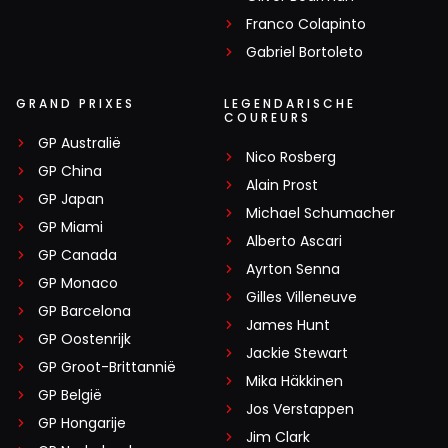
Franco Colapinto
Gabriel Bortoleto
GRAND PRIXES
LEGENDARISCHE
COUREURS
GP Australië
Nico Rosberg
GP China
Alain Prost
GP Japan
Michael Schumacher
GP Miami
Alberto Ascari
GP Canada
Ayrton Senna
GP Monaco
Gilles Villeneuve
GP Barcelona
James Hunt
GP Oostenrijk
Jackie Stewart
GP Groot-Brittannië
Mika Häkkinen
GP België
Jos Verstappen
GP Hongarije
Jim Clark