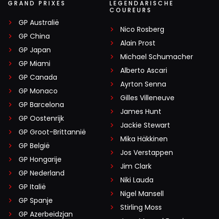
GRAND PRIXES
LEGENDARISCHE
COUREURS
GP Australië
Nico Rosberg
GP China
Alain Prost
GP Japan
Michael Schumacher
GP Miami
Alberto Ascari
GP Canada
Ayrton Senna
GP Monaco
Gilles Villeneuve
GP Barcelona
James Hunt
GP Oostenrijk
Jackie Stewart
GP Groot-Brittannië
Mika Häkkinen
GP België
Jos Verstappen
GP Hongarije
Jim Clark
GP Nederland
Niki Lauda
GP Italië
Nigel Mansell
GP Spanje
Stirling Moss
GP Azerbeidzjan