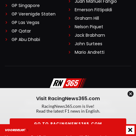
Juan Manuel Fangio
GP Singapore
Emerson Fittipaldi
GP Verenigde Staten
Graham Hill
GP Las Vegas
Nelson Piquet
GP Qatar
Jack Brabham
GP Abu Dhabi
John Surtees
Mario Andretti
Visit RacingNews365.com
Disclaimer
Algemene voorwaarden
RacingNews365.com is live!
Privacy Policy
Created by On Your Marks
Read the latest F1 news in English.
Privacy manager
Kansspeluitingen
GO TO RACINGNEWS365.COM
VOORDELIG!
© 2026 RacingNews365. Alle rechten voorbehouden