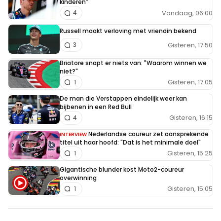
kinderen"
Vandaag, 06:00
4
Russell maakt verloving met vriendin bekend
Gisteren, 17:50
3
Briatore snapt er niets van: "Waarom winnen we
niet?"
Gisteren, 17:05
1
De man die Verstappen eindelijk weer kan
bijbenen in een Red Bull
Gisteren, 16:15
4
Nederlandse coureur zet aansprekende
INTERVIEW
titel uit haar hoofd: "Dat is het minimale doel"
Gisteren, 15:25
1
Gigantische blunder kost Moto2-coureur
overwinning
Gisteren, 15:05
1