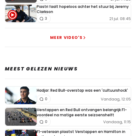
Piastri faalt hopeloos achter het stuur bij Jeremy
Clarkson
21 jul. 08:45
3
MEER VIDEO'S
MEEST GELEZEN NIEUWS
Hadjar: Red Bull-overstap was een 'cultuurshock'
Vandaag, 12:05
0
Verstappen en Red Bull ontvangen belangrijk F1-
voordeel na matige eerste seizoenshelft
Vandaag, 11:15
0
F1-veteraan plaatst Verstappen en Hamilton in