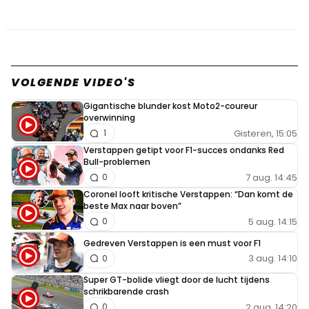
VOLGENDE VIDEO'S
Gigantische blunder kost Moto2-coureur
overwinning
Gisteren, 15:05
1
Verstappen getipt voor F1-succes ondanks Red
Bull-problemen
7 aug. 14:45
0
Coronel looft kritische Verstappen: “Dan komt de
beste Max naar boven”
5 aug. 14:15
0
Gedreven Verstappen is een must voor F1
3 aug. 14:10
0
Super GT-bolide vliegt door de lucht tijdens
schrikbarende crash
2 aug. 14:20
0