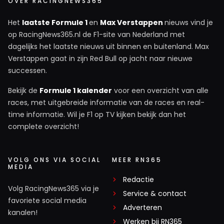
OVER RACINGNEWS365
Het
laatste Formule 1
en
Max Verstappen
nieuws vind je
op RacingNews365.nl de F1-site van Nederland met
dagelijks het laatste nieuws uit binnen en buitenland. Max
Verstappen gaat in zijn Red Bull op jacht naar nieuwe
successen.
Bekijk de
Formule 1 kalender
voor een overzicht van alle
races, met uitgebreide informatie van de races en real-
time informatie. Wil je F1 op TV kijken bekijk dan het
complete overzicht!
VOLG ONS VIA SOCIAL
MEER RN365
MEDIA
Redactie
Volg RacingNews365 via je
Service & contact
favoriete social media
Adverteren
kanalen!
Werken bij RN365