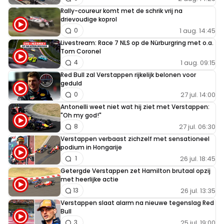
Rally-coureur komt met de schrik vrij na
drievoudige koprol
1 aug. 14:45
0
Livestream: Race 7 NLS op de Nürburgring met o.a.
Tom Coronel
1 aug. 09:15
4
Red Bull zal Verstappen rijkelijk belonen voor
geduld
27 jul. 14:00
0
Antonelli weet niet wat hij ziet met Verstappen:
"Oh my god!"
27 jul. 06:30
8
Verstappen verbaast zichzelf met sensationeel
podium in Hongarije
26 jul. 18:45
1
Getergde Verstappen zet Hamilton brutaal opzij
met heerlijke actie
26 jul. 13:35
13
Verstappen slaat alarm na nieuwe tegenslag Red
Bull
25 jul. 19:00
3