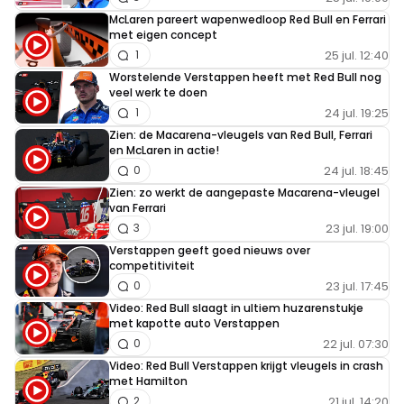
McLaren pareert wapenwedloop Red Bull en Ferrari
met eigen concept
25 jul. 12:40
1
Worstelende Verstappen heeft met Red Bull nog
veel werk te doen
24 jul. 19:25
1
Zien: de Macarena-vleugels van Red Bull, Ferrari
en McLaren in actie!
24 jul. 18:45
0
Zien: zo werkt de aangepaste Macarena-vleugel
van Ferrari
23 jul. 19:00
3
Verstappen geeft goed nieuws over
competitiviteit
23 jul. 17:45
0
Video: Red Bull slaagt in ultiem huzarenstukje
met kapotte auto Verstappen
22 jul. 07:30
0
Video: Red Bull Verstappen krijgt vleugels in crash
met Hamilton
21 jul. 14:20
2