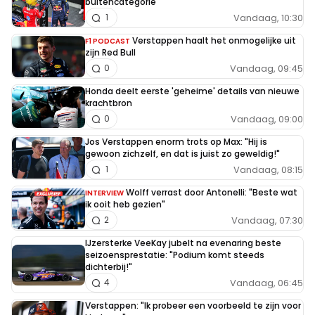
buitencategorie
Vandaag, 10:30
1
Verstappen haalt het onmogelijke uit
F1 PODCAST
zijn Red Bull
Vandaag, 09:45
0
Honda deelt eerste 'geheime' details van nieuwe
krachtbron
Vandaag, 09:00
0
Jos Verstappen enorm trots op Max: "Hij is
gewoon zichzelf, en dat is juist zo geweldig!"
Vandaag, 08:15
1
Wolff verrast door Antonelli: "Beste wat
INTERVIEW
ik ooit heb gezien"
Vandaag, 07:30
2
IJzersterke VeeKay jubelt na evenaring beste
seizoensprestatie: "Podium komt steeds
dichterbij!"
Vandaag, 06:45
4
Verstappen: "Ik probeer een voorbeeld te zijn voor