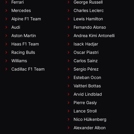
Ferrari
George Russell
Mercedes
Charles Leclerc
Alpine F1 Team
Lewis Hamilton
Audi
Fernando Alonso
Aston Martin
Andrea Kimi Antonelli
Haas F1 Team
Isack Hadjar
Racing Bulls
Oscar Piastri
Williams
Carlos Sainz
Cadillac F1 Team
Sergio Pérez
Esteban Ocon
Valtteri Bottas
Arvid Lindblad
Pierre Gasly
Lance Stroll
Nico Hülkenberg
Alexander Albon