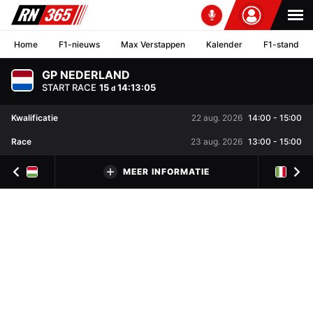
Home
F1-nieuws
Max Verstappen
Kalender
F1-stand
GP NEDERLAND
START RACE
15
14
:
13
:
05
d
Kwalificatie
22 aug. 2026
14:00
-
15:00
Race
23 aug. 2026
13:00
-
15:00
MEER INFORMATIE