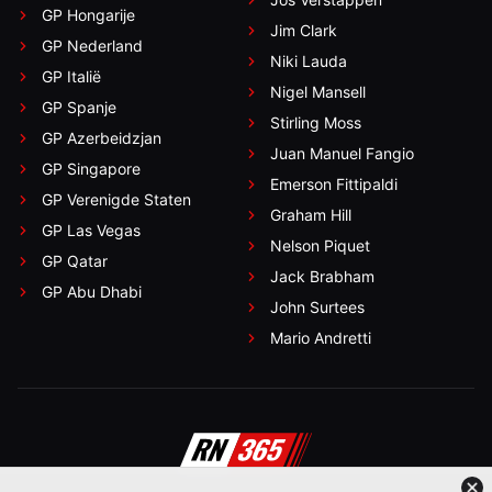
GP Hongarije
Jim Clark
GP Nederland
Niki Lauda
GP Italië
Nigel Mansell
GP Spanje
Stirling Moss
GP Azerbeidzjan
Juan Manuel Fangio
GP Singapore
Emerson Fittipaldi
GP Verenigde Staten
Graham Hill
GP Las Vegas
Nelson Piquet
GP Qatar
Jack Brabham
GP Abu Dhabi
John Surtees
Mario Andretti