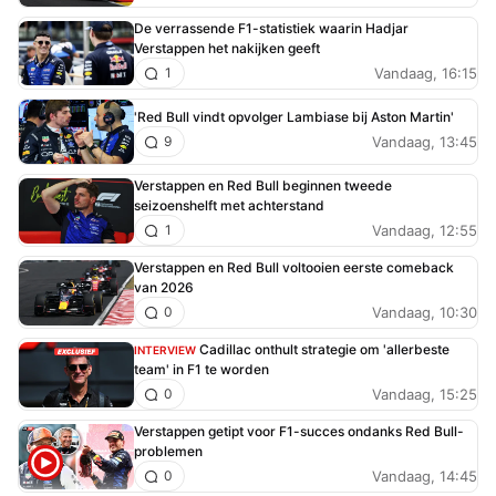
De verrassende F1-statistiek waarin Hadjar
Verstappen het nakijken geeft
Vandaag, 16:15
1
'Red Bull vindt opvolger Lambiase bij Aston Martin'
Vandaag, 13:45
9
Verstappen en Red Bull beginnen tweede
seizoenshelft met achterstand
Vandaag, 12:55
1
Verstappen en Red Bull voltooien eerste comeback
van 2026
Vandaag, 10:30
0
Cadillac onthult strategie om 'allerbeste
INTERVIEW
team' in F1 te worden
Vandaag, 15:25
0
Verstappen getipt voor F1-succes ondanks Red Bull-
problemen
Vandaag, 14:45
0