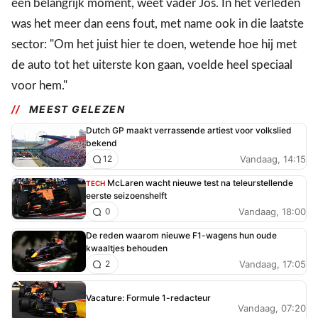
een belangrijk moment, weet vader Jos. In het verleden
was het meer dan eens fout, met name ook in die laatste
sector: "Om het juist hier te doen, wetende hoe hij met
de auto tot het uiterste kon gaan, voelde heel speciaal
voor hem."
MEEST GELEZEN
Dutch GP maakt verrassende artiest voor volkslied
bekend
Vandaag, 14:15
12
McLaren wacht nieuwe test na teleurstellende
TECH
eerste seizoenshelft
Vandaag, 18:00
0
De reden waarom nieuwe F1-wagens hun oude
kwaaltjes behouden
Vandaag, 17:05
2
Vacature: Formule 1-redacteur
Vandaag, 07:20