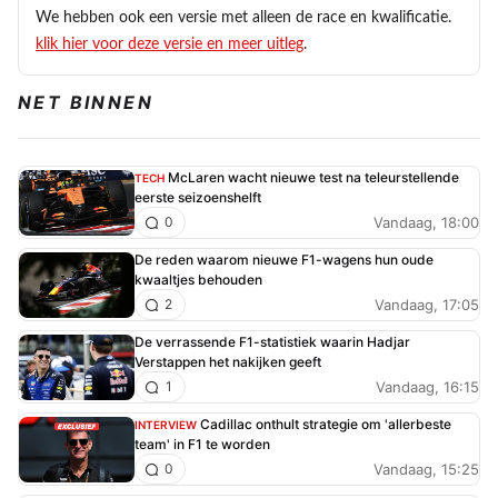
We hebben ook een versie met alleen de race en kwalificatie.
klik hier voor deze versie en meer uitleg
.
NET BINNEN
McLaren wacht nieuwe test na teleurstellende
TECH
eerste seizoenshelft
Vandaag, 18:00
0
De reden waarom nieuwe F1-wagens hun oude
kwaaltjes behouden
Vandaag, 17:05
2
De verrassende F1-statistiek waarin Hadjar
Verstappen het nakijken geeft
Vandaag, 16:15
1
Cadillac onthult strategie om 'allerbeste
INTERVIEW
team' in F1 te worden
Vandaag, 15:25
0