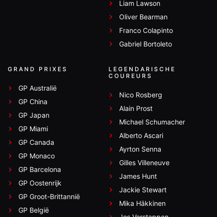
Liam Lawson
Oliver Bearman
Franco Colapinto
Gabriel Bortoleto
GRAND PRIXES
LEGENDARISCHE
COUREURS
GP Australië
Nico Rosberg
GP China
Alain Prost
GP Japan
Michael Schumacher
GP Miami
Alberto Ascari
GP Canada
Ayrton Senna
GP Monaco
Gilles Villeneuve
GP Barcelona
James Hunt
GP Oostenrijk
Jackie Stewart
GP Groot-Brittannië
Mika Häkkinen
GP België
Jos Verstappen