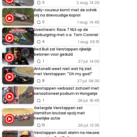
2 aug. 14:20
0
Rally-coureur komt met de schrik
vrij na drievoudige koprol
1 aug. 14:45
0
Livestream: Race 7 NLS op de
Nürburgring met o.a. Tom Coronel
1 aug. 09:15
4
Red Bull zal Verstappen rijkelijk
belonen voor geduld
27 jul. 14:00
1
Antonelli weet niet wat hij ziet
met Verstappen: "Oh my god!"
27 jul. 06:30
8
Verstappen verbaast zichzelf met
sensationeel podium in Hongarije
26 jul. 18:45
1
Getergde Verstappen zet
Hamilton brutaal opzij met
heerlijke actie
26 jul. 13:35
13
Verstappen slaat alarm na nieuwe