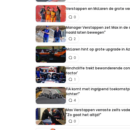
Verstappen en McLaren de grote ver
0
Manager Verstappen zet Max in de sc
naald laten bewegen"
2
McLaren hint op grote upgrade in A
0
Hinchcliffe trekt bewonderende con
factor'
1
FIA komt met ingrijpend toekomstpla
lichter!"
4
Max Verstappen verraste zelfs vader 
"Zo gaat het altijd!"
0