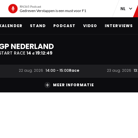
RN365 Podcast
Gedreven Verstappen is een must voor F1
KALENDER
STAND
PODCAST
VIDEO
INTERVIEWS
GP NEDERLAND
START RACE
14
19
:
12
:
48
d
Race
22 aug. 2026
14:00
-
15:00
23 aug. 2026
13
MEER INFORMATIE