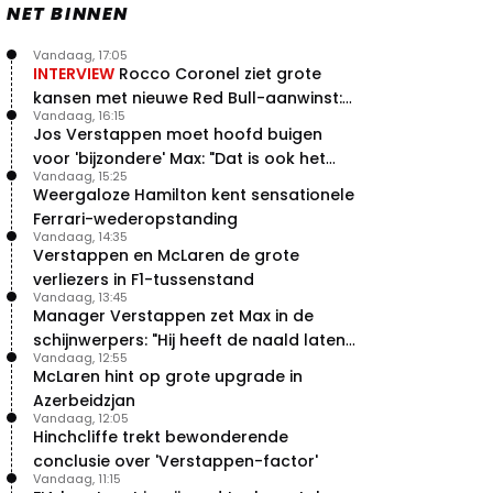
NET BINNEN
Vandaag, 17:05
INTERVIEW
Rocco Coronel ziet grote
kansen met nieuwe Red Bull-aanwinst:
Vandaag, 16:15
"Hij weet de goede weg"
Jos Verstappen moet hoofd buigen
voor 'bijzondere' Max: "Dat is ook het
Vandaag, 15:25
probleem!"
Weergaloze Hamilton kent sensationele
Ferrari-wederopstanding
Vandaag, 14:35
Verstappen en McLaren de grote
verliezers in F1-tussenstand
Vandaag, 13:45
Manager Verstappen zet Max in de
schijnwerpers: "Hij heeft de naald laten
Vandaag, 12:55
bewegen"
McLaren hint op grote upgrade in
Azerbeidzjan
Vandaag, 12:05
Hinchcliffe trekt bewonderende
conclusie over 'Verstappen-factor'
Vandaag, 11:15