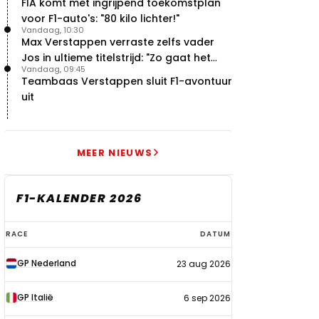
FIA komt met ingrijpend toekomstplan
voor F1-auto's: "80 kilo lichter!"
Vandaag, 10:30
Max Verstappen verraste zelfs vader
Jos in ultieme titelstrijd: "Zo gaat het
Vandaag, 09:45
altijd!"
Teambaas Verstappen sluit F1-avontuur
uit
MEER NIEUWS
F1-KALENDER 2026
F1-
RACE
DATUM
kalender
GP Nederland
23 aug 2026
2026
GP Italië
6 sep 2026