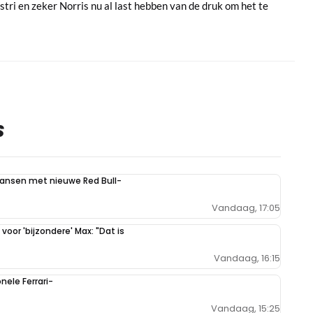
stri en zeker Norris nu al last hebben van de druk om het te
S
kansen met nieuwe Red Bull-
Vandaag, 17:05
oor 'bijzondere' Max: "Dat is
Vandaag, 16:15
ele Ferrari-
Vandaag, 15:25