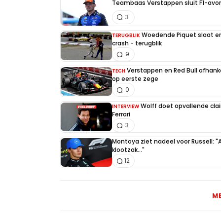
Teambaas Verstappen sluit F1-avon
3
Woedende Piquet slaat en 
TERUGBLIK
crash - terugblik
9
Verstappen en Red Bull afhankel
TECH
op eerste zege
0
Wolff doet opvallende cla
INTERVIEW
Ferrari
3
Montoya ziet nadeel voor Russell: "
klootzak..."
12
M