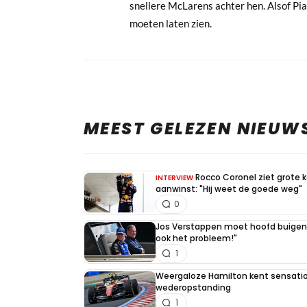
snellere McLarens achter hen. Alsof Pia
moeten laten zien.
MEEST GELEZEN NIEUW
Rocco Coronel ziet grote 
INTERVIEW
aanwinst: "Hij weet de goede weg"
0
Jos Verstappen moet hoofd buigen v
ook het probleem!"
1
Weergaloze Hamilton kent sensation
wederopstanding
1