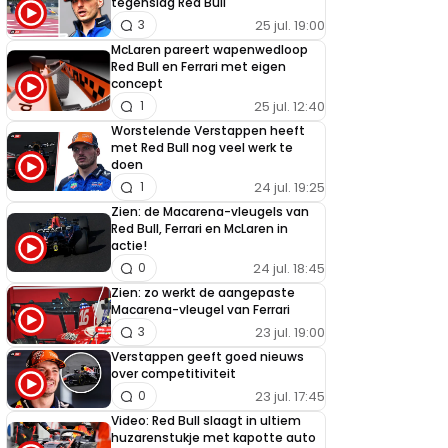
tegenslag Red Bull
25 jul. 19:00
3
McLaren pareert wapenwedloop
Red Bull en Ferrari met eigen
concept
25 jul. 12:40
1
Worstelende Verstappen heeft
met Red Bull nog veel werk te
doen
24 jul. 19:25
1
Zien: de Macarena-vleugels van
Red Bull, Ferrari en McLaren in
actie!
24 jul. 18:45
0
Zien: zo werkt de aangepaste
Macarena-vleugel van Ferrari
23 jul. 19:00
3
Verstappen geeft goed nieuws
over competitiviteit
23 jul. 17:45
0
Video: Red Bull slaagt in ultiem
huzarenstukje met kapotte auto