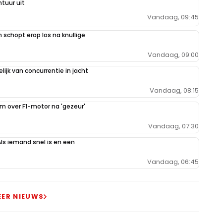
tuur uit
Vandaag, 09:45
schopt erop los na knullige
Vandaag, 09:00
ijk van concurrentie in jacht
Vandaag, 08:15
im over F1-motor na 'gezeur'
Vandaag, 07:30
Als iemand snel is en een
Vandaag, 06:45
EER NIEUWS