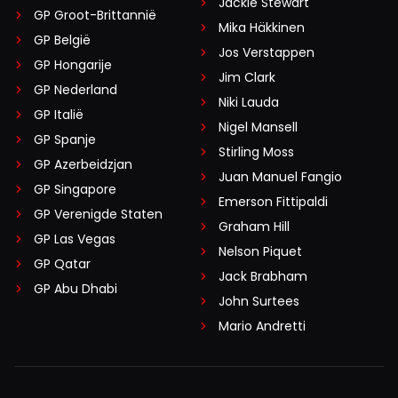
Jackie Stewart
GP Groot-Brittannië
Mika Häkkinen
GP België
Jos Verstappen
GP Hongarije
Jim Clark
GP Nederland
Niki Lauda
GP Italië
Nigel Mansell
GP Spanje
Stirling Moss
GP Azerbeidzjan
Juan Manuel Fangio
GP Singapore
Emerson Fittipaldi
GP Verenigde Staten
Graham Hill
GP Las Vegas
Nelson Piquet
GP Qatar
Jack Brabham
GP Abu Dhabi
John Surtees
Mario Andretti