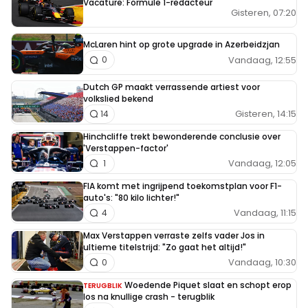
Vacature: Formule 1-redacteur
Gisteren, 07:20
McLaren hint op grote upgrade in Azerbeidzjan
Vandaag, 12:55
0
Dutch GP maakt verrassende artiest voor
volkslied bekend
Gisteren, 14:15
14
Hinchcliffe trekt bewonderende conclusie over
'Verstappen-factor'
Vandaag, 12:05
1
FIA komt met ingrijpend toekomstplan voor F1-
auto's: "80 kilo lichter!"
Vandaag, 11:15
4
Max Verstappen verraste zelfs vader Jos in
ultieme titelstrijd: "Zo gaat het altijd!"
Vandaag, 10:30
0
Woedende Piquet slaat en schopt erop
TERUGBLIK
los na knullige crash - terugblik