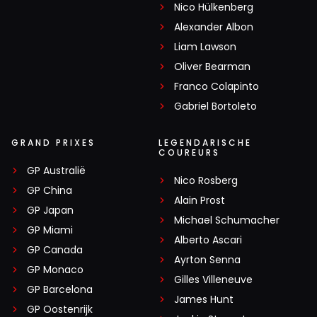
Nico Hülkenberg
Alexander Albon
Liam Lawson
Oliver Bearman
Franco Colapinto
Gabriel Bortoleto
GRAND PRIXES
LEGENDARISCHE
COUREURS
GP Australië
Nico Rosberg
GP China
Alain Prost
GP Japan
Michael Schumacher
GP Miami
Alberto Ascari
GP Canada
Ayrton Senna
GP Monaco
Gilles Villeneuve
GP Barcelona
James Hunt
GP Oostenrijk