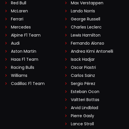
Red Bull
Max Verstappen
McLaren
Lando Norris
Ferrari
George Russell
Mercedes
Charles Leclerc
Alpine F1 Team
Lewis Hamilton
Audi
Fernando Alonso
Aston Martin
Andrea Kimi Antonelli
Haas F1 Team
Isack Hadjar
Racing Bulls
Oscar Piastri
Williams
Carlos Sainz
Cadillac F1 Team
Sergio Pérez
Esteban Ocon
Valtteri Bottas
Arvid Lindblad
Pierre Gasly
Lance Stroll