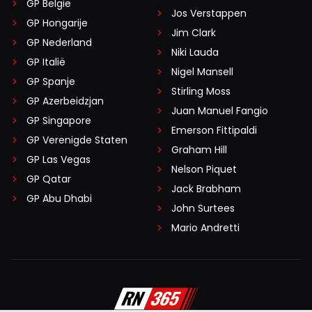
GP België
Jos Verstappen
GP Hongarije
Jim Clark
GP Nederland
Niki Lauda
GP Italië
Nigel Mansell
GP Spanje
Stirling Moss
GP Azerbeidzjan
Juan Manuel Fangio
GP Singapore
Emerson Fittipaldi
GP Verenigde Staten
Graham Hill
GP Las Vegas
Nelson Piquet
GP Qatar
Jack Brabham
GP Abu Dhabi
John Surtees
Mario Andretti