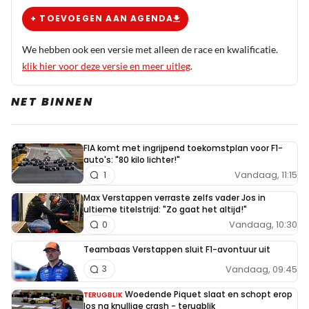
+ TOEVOEGEN AAN AGENDA
We hebben ook een versie met alleen de race en kwalificatie.
klik hier voor deze versie en meer uitleg
.
NET BINNEN
FIA komt met ingrijpend toekomstplan voor F1-
auto's: "80 kilo lichter!"
Vandaag, 11:15
1
Max Verstappen verraste zelfs vader Jos in
ultieme titelstrijd: "Zo gaat het altijd!"
Vandaag, 10:30
0
Teambaas Verstappen sluit F1-avontuur uit
Vandaag, 09:45
3
Woedende Piquet slaat en schopt erop
TERUGBLIK
los na knullige crash - terugblik