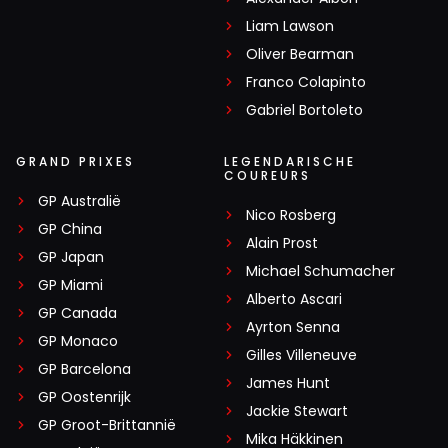
Liam Lawson
Oliver Bearman
Franco Colapinto
Gabriel Bortoleto
GRAND PRIXES
LEGENDARISCHE
COUREURS
GP Australië
Nico Rosberg
GP China
Alain Prost
GP Japan
Michael Schumacher
GP Miami
Alberto Ascari
GP Canada
Ayrton Senna
GP Monaco
Gilles Villeneuve
GP Barcelona
James Hunt
GP Oostenrijk
Jackie Stewart
GP Groot-Brittannië
Mika Häkkinen