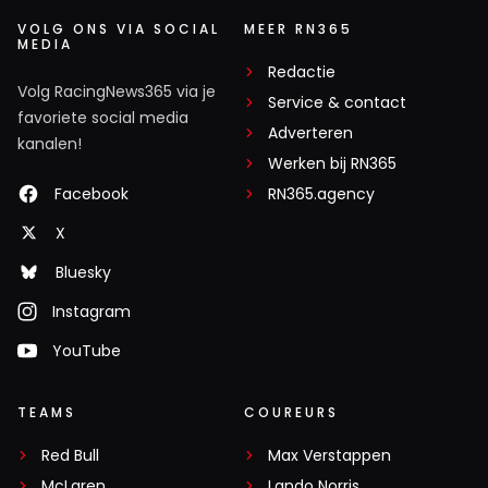
VOLG ONS VIA SOCIAL
MEER RN365
MEDIA
Redactie
Volg RacingNews365 via je
Service & contact
favoriete social media
Adverteren
kanalen!
Werken bij RN365
Facebook
RN365.agency
X
Bluesky
Instagram
YouTube
TEAMS
COUREURS
Red Bull
Max Verstappen
McLaren
Lando Norris