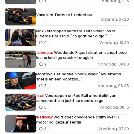
Vandaag, 11:15
1
Vacature: Formule 1-redacteur
Gisteren, 07:20
Max Verstappen verraste zelfs vader Jos in
ultieme titelstrijd: "Zo gaat het altijd!"
Vandaag, 10:30
0
Woedende Piquet slaat en schopt erop
TERUGBLIK
los na knullige crash - terugblik
Vandaag, 09:00
2
Montoya ziet nadeel voor Russell: "Als iemand
snel is en een klootzak..."
Vandaag, 06:45
8
Verstappen en Red Bull afhankelijk van
TECH
concurrentie in jacht op eerste zege
Vandaag, 08:15
0
Wolff doet opvallende claim over F1-
INTERVIEW
motor na 'gezeur' Ferrari
Vandaag, 07:30
3