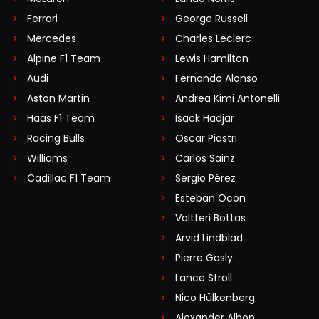
Ferrari
George Russell
Mercedes
Charles Leclerc
Alpine F1 Team
Lewis Hamilton
Audi
Fernando Alonso
Aston Martin
Andrea Kimi Antonelli
Haas F1 Team
Isack Hadjar
Racing Bulls
Oscar Piastri
Williams
Carlos Sainz
Cadillac F1 Team
Sergio Pérez
Esteban Ocon
Valtteri Bottas
Arvid Lindblad
Pierre Gasly
Lance Stroll
Nico Hülkenberg
Alexander Albon