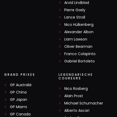
Arvid Lindblad
Pierre Gasly
Lance Stroll
Nico Hülkenberg
Alexander Albon
Liam Lawson
Oliver Bearman
Franco Colapinto
Gabriel Bortoleto
GRAND PRIXES
LEGENDARISCHE
COUREURS
GP Australië
Nico Rosberg
GP China
Alain Prost
GP Japan
Michael Schumacher
GP Miami
Alberto Ascari
GP Canada