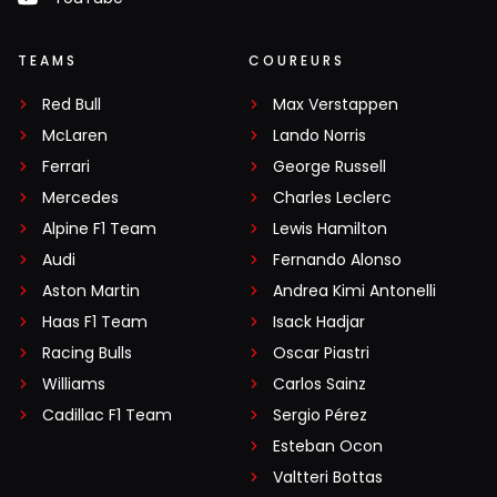
TEAMS
COUREURS
Red Bull
Max Verstappen
McLaren
Lando Norris
Ferrari
George Russell
Mercedes
Charles Leclerc
Alpine F1 Team
Lewis Hamilton
Audi
Fernando Alonso
Aston Martin
Andrea Kimi Antonelli
Haas F1 Team
Isack Hadjar
Racing Bulls
Oscar Piastri
Williams
Carlos Sainz
Cadillac F1 Team
Sergio Pérez
Esteban Ocon
Valtteri Bottas