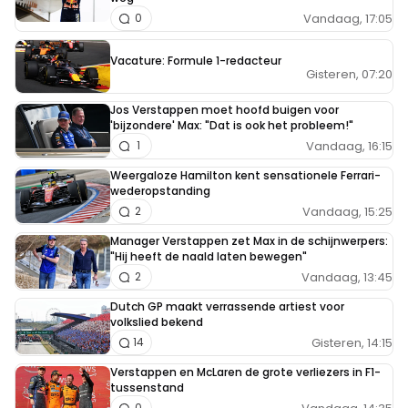
Vandaag, 17:05
0
Vacature: Formule 1-redacteur
Gisteren, 07:20
Jos Verstappen moet hoofd buigen voor
'bijzondere' Max: "Dat is ook het probleem!"
Vandaag, 16:15
1
Weergaloze Hamilton kent sensationele Ferrari-
wederopstanding
Vandaag, 15:25
2
Manager Verstappen zet Max in de schijnwerpers:
"Hij heeft de naald laten bewegen"
Vandaag, 13:45
2
Dutch GP maakt verrassende artiest voor
volkslied bekend
Gisteren, 14:15
14
Verstappen en McLaren de grote verliezers in F1-
tussenstand
0