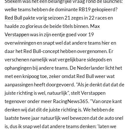
Stiekem was het een belangrijke vraag rond de launches:
welke teams hebben de dominante RB19 gekopieerd?
Red Bull
pakte vorig seizoen 21 zeges in 22 races en
haalde zo glorieus de beide titels binnen.
Max
Verstappen
was in zijn eentje goed voor 19
overwinningen en snapt wel dat andere teams hier en
daar het Red Bull-concept hebben overgenomen. Er
verschenen namelijk wat vergelijkbare sidepods en
ophangingen bij andere teams. De Nederlander licht het
met een knipoog toe, zeker omdat Red Bull weer wat
aanpassingen heeft doorgevoerd. "Als je denkt dat dat de
juiste richting is wel, natuurlijk", stelt Verstappen
tegenover onder meer RacingNews365. "Van onze kant
denken wij dat dit de juiste richting is. We hebben de
laatste twee jaar natuurlijk wel bewezen dat de auto snel
is, dus ik snap wel dat andere teams denken: 'laten we