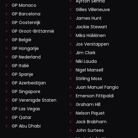
Ayrton Senna
GP Monaco
Gilles Villeneuve
GP Barcelona
James Hunt
GP Oostenrijk
Jackie Stewart
GP Groot-Brittannië
Mika Häkkinen
GP België
Jos Verstappen
GP Hongarije
Jim Clark
GP Nederland
Niki Lauda
GP Italië
Nigel Mansell
GP Spanje
Stirling Moss
GP Azerbeidzjan
Juan Manuel Fangio
GP Singapore
Emerson Fittipaldi
GP Verenigde Staten
Graham Hill
GP Las Vegas
Nelson Piquet
GP Qatar
Jack Brabham
GP Abu Dhabi
John Surtees