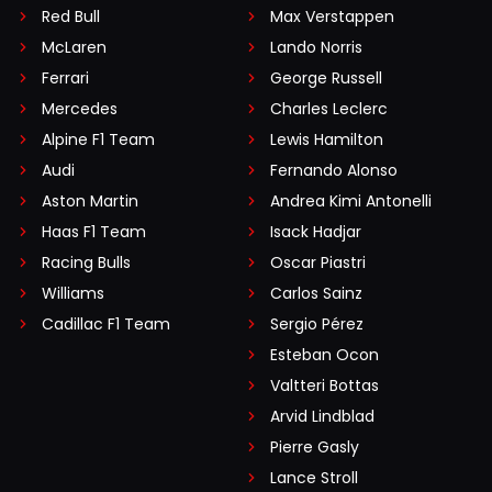
Red Bull
Max Verstappen
McLaren
Lando Norris
Ferrari
George Russell
Mercedes
Charles Leclerc
Alpine F1 Team
Lewis Hamilton
Audi
Fernando Alonso
Aston Martin
Andrea Kimi Antonelli
Haas F1 Team
Isack Hadjar
Racing Bulls
Oscar Piastri
Williams
Carlos Sainz
Cadillac F1 Team
Sergio Pérez
Esteban Ocon
Valtteri Bottas
Arvid Lindblad
Pierre Gasly
Lance Stroll