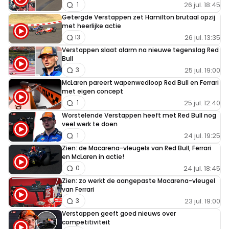
26 jul. 18:45
1
Getergde Verstappen zet Hamilton brutaal opzij
met heerlijke actie
26 jul. 13:35
13
Verstappen slaat alarm na nieuwe tegenslag Red
Bull
25 jul. 19:00
3
McLaren pareert wapenwedloop Red Bull en Ferrari
met eigen concept
25 jul. 12:40
1
Worstelende Verstappen heeft met Red Bull nog
veel werk te doen
24 jul. 19:25
1
Zien: de Macarena-vleugels van Red Bull, Ferrari
en McLaren in actie!
24 jul. 18:45
0
Zien: zo werkt de aangepaste Macarena-vleugel
van Ferrari
23 jul. 19:00
3
Verstappen geeft goed nieuws over
competitiviteit