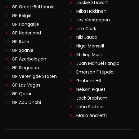
Jackie Stewart
GP Groot-Brittannië
Mika Häkkinen
GP België
Jos Verstappen
GP Hongarije
Jim Clark
GP Nederland
Niki Lauda
GP Italië
Nigel Mansell
GP Spanje
Stirling Moss
GP Azerbeidzjan
Juan Manuel Fangio
GP Singapore
Emerson Fittipaldi
GP Verenigde Staten
Graham Hill
GP Las Vegas
Nelson Piquet
GP Qatar
Jack Brabham
GP Abu Dhabi
John Surtees
Mario Andretti