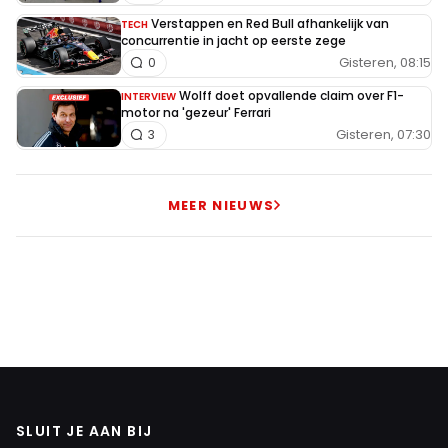
Verstappen en Red Bull afhankelijk van
TECH
concurrentie in jacht op eerste zege
Gisteren, 08:15
0
Wolff doet opvallende claim over F1-
INTERVIEW
motor na 'gezeur' Ferrari
Gisteren, 07:30
3
MEER NIEUWS
SLUIT JE AAN BIJ