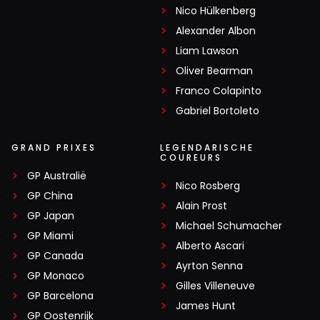
Nico Hülkenberg
Alexander Albon
Liam Lawson
Oliver Bearman
Franco Colapinto
Gabriel Bortoleto
GRAND PRIXES
LEGENDARISCHE
COUREURS
GP Australië
Nico Rosberg
GP China
Alain Prost
GP Japan
Michael Schumacher
GP Miami
Alberto Ascari
GP Canada
Ayrton Senna
GP Monaco
Gilles Villeneuve
GP Barcelona
James Hunt
GP Oostenrijk