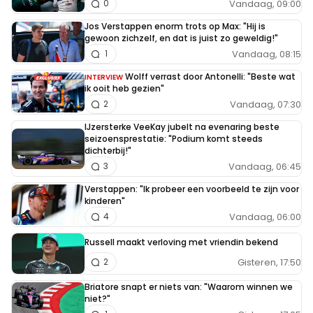
Vandaag, 09:00
0
Jos Verstappen enorm trots op Max: "Hij is
gewoon zichzelf, en dat is juist zo geweldig!"
Vandaag, 08:15
1
Wolff verrast door Antonelli: "Beste wat
INTERVIEW
ik ooit heb gezien"
Vandaag, 07:30
2
IJzersterke VeeKay jubelt na evenaring beste
seizoensprestatie: "Podium komt steeds
dichterbij!"
Vandaag, 06:45
3
Verstappen: "Ik probeer een voorbeeld te zijn voor
kinderen"
Vandaag, 06:00
4
Russell maakt verloving met vriendin bekend
Gisteren, 17:50
2
Briatore snapt er niets van: "Waarom winnen we
niet?"