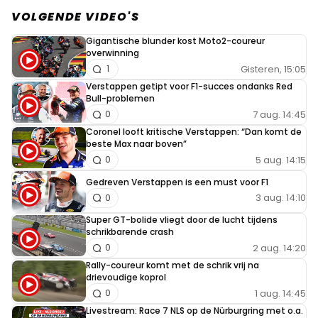
VOLGENDE VIDEO'S
Gigantische blunder kost Moto2-coureur
overwinning
Gisteren, 15:05
1
Verstappen getipt voor F1-succes ondanks Red
Bull-problemen
7 aug. 14:45
0
Coronel looft kritische Verstappen: “Dan komt de
beste Max naar boven”
5 aug. 14:15
0
Gedreven Verstappen is een must voor F1
3 aug. 14:10
0
Super GT-bolide vliegt door de lucht tijdens
schrikbarende crash
2 aug. 14:20
0
Rally-coureur komt met de schrik vrij na
drievoudige koprol
1 aug. 14:45
0
Livestream: Race 7 NLS op de Nürburgring met o.a.