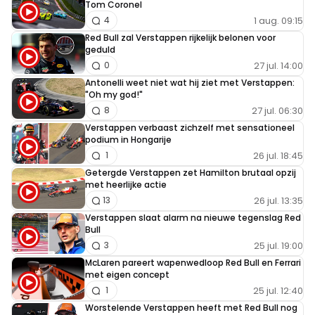
Tom Coronel
1 aug. 09:15
4
Red Bull zal Verstappen rijkelijk belonen voor
geduld
27 jul. 14:00
0
Antonelli weet niet wat hij ziet met Verstappen:
"Oh my god!"
27 jul. 06:30
8
Verstappen verbaast zichzelf met sensationeel
podium in Hongarije
26 jul. 18:45
1
Getergde Verstappen zet Hamilton brutaal opzij
met heerlijke actie
26 jul. 13:35
13
Verstappen slaat alarm na nieuwe tegenslag Red
Bull
25 jul. 19:00
3
McLaren pareert wapenwedloop Red Bull en Ferrari
met eigen concept
25 jul. 12:40
1
Worstelende Verstappen heeft met Red Bull nog