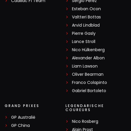
Cadillac F1 Team
Sergio Pérez
Esteban Ocon
Valtteri Bottas
Arvid Lindblad
Pierre Gasly
Lance Stroll
Nico Hülkenberg
Alexander Albon
Liam Lawson
Oliver Bearman
Franco Colapinto
Gabriel Bortoleto
GRAND PRIXES
LEGENDARISCHE
COUREURS
GP Australië
Nico Rosberg
GP China
Alain Prost