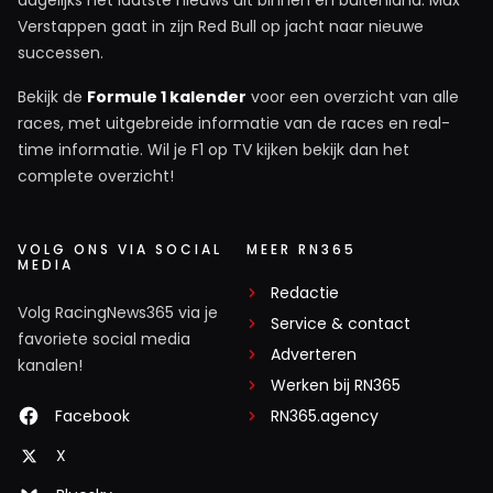
dagelijks het laatste nieuws uit binnen en buitenland. Max
Verstappen gaat in zijn Red Bull op jacht naar nieuwe
successen.
Bekijk de
Formule 1 kalender
voor een overzicht van alle
races, met uitgebreide informatie van de races en real-
time informatie. Wil je F1 op TV kijken bekijk dan het
complete overzicht!
VOLG ONS VIA SOCIAL
MEER RN365
MEDIA
Redactie
Volg RacingNews365 via je
Service & contact
favoriete social media
Adverteren
kanalen!
Werken bij RN365
Facebook
RN365.agency
X