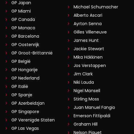
GP Japan
Michael Schumacher
GP Miami
Alberto Ascari
GP Canada
Ayrton Senna
GP Monaco
Gilles Villeneuve
GP Barcelona
James Hunt
GP Oostenrijk
Jackie Stewart
GP Groot-Brittannië
Mika Häkkinen
GP België
Jos Verstappen
GP Hongarije
Jim Clark
GP Nederland
Niki Lauda
GP Italië
Nigel Mansell
GP Spanje
Stirling Moss
GP Azerbeidzjan
Juan Manuel Fangio
GP Singapore
Emerson Fittipaldi
GP Verenigde Staten
Graham Hill
GP Las Vegas
Nelson Piquet