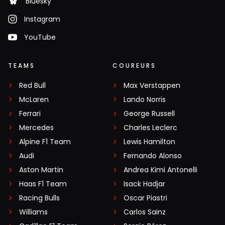
Bluesky
Instagram
YouTube
TEAMS
COUREURS
Red Bull
Max Verstappen
McLaren
Lando Norris
Ferrari
George Russell
Mercedes
Charles Leclerc
Alpine F1 Team
Lewis Hamilton
Audi
Fernando Alonso
Aston Martin
Andrea Kimi Antonelli
Haas F1 Team
Isack Hadjar
Racing Bulls
Oscar Piastri
Williams
Carlos Sainz