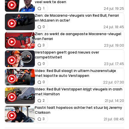
veel werk te doen
24 jul. 19:25
1
Zien: de Macarena-vleugels van Red Bull, Ferrari
en McLaren in actie!
24 jul. 18:45
0
Zien: zo werkt de aangepaste Macarena-vleugel
van Ferrari
23 jul. 19:00
3
Verstappen geeft goed nieuws over
competitiviteit
23 jul. 17:45
0
Video: Red Bull slaagt in ultiem huzarenstukje
met kapotte auto Verstappen
22 jul. 07:30
0
Video: Red Bull Verstappen krijgt vleugels in crash
met Hamilton
21 jul. 14:20
2
Piastri faalt hopeloos achter het stuur bij Jeremy
Clarkson
21 jul. 08:45
3