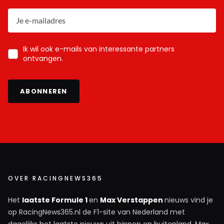
Ik wil ook e-mails van interessante partners
ontvangen.
ABONNEREN
OVER RACINGNEWS365
Het
laatste Formule 1
en
Max Verstappen
nieuws vind je
op RacingNews365.nl de F1-site van Nederland met