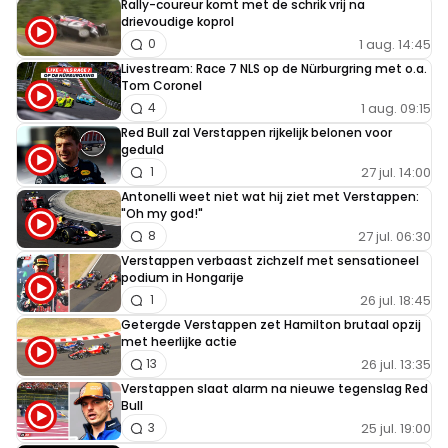
Rally-coureur komt met de schrik vrij na
drievoudige koprol
1 aug. 14:45
0
Livestream: Race 7 NLS op de Nürburgring met o.a.
Tom Coronel
1 aug. 09:15
4
Red Bull zal Verstappen rijkelijk belonen voor
geduld
27 jul. 14:00
1
Antonelli weet niet wat hij ziet met Verstappen:
"Oh my god!"
27 jul. 06:30
8
Verstappen verbaast zichzelf met sensationeel
podium in Hongarije
26 jul. 18:45
1
Getergde Verstappen zet Hamilton brutaal opzij
met heerlijke actie
26 jul. 13:35
13
Verstappen slaat alarm na nieuwe tegenslag Red
Bull
25 jul. 19:00
3