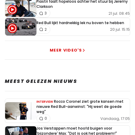
Piastri faalt hopeloos achter het stuur bij Jeremy
Clarkson
21 jul. 08:45
3
Red Bull lijkt hardnekkig lek nu boven te hebben
20 jul. 15:15
2
MEER VIDEO'S
MEEST GELEZEN NIEUWS
Rocco Coronel ziet grote kansen met
INTERVIEW
nieuwe Red Bull-aanwinst: "Hij weet de goede
weg"
Vandaag, 17:05
0
Jos Verstappen moet hoofd buigen voor
'bijzondere' Max: "Dat is ook het probleem!"