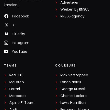
Adverteren
kanalen!
Werken bij RN365
Facebook
RN365.agency
X
Bluesky
Instagram
YouTube
TEAMS
COUREURS
Red Bull
Max Verstappen
McLaren
Lando Norris
Ferrari
George Russell
Mercedes
Charles Leclerc
Alpine F1 Team
Lewis Hamilton
Audi
Fernando Alonso