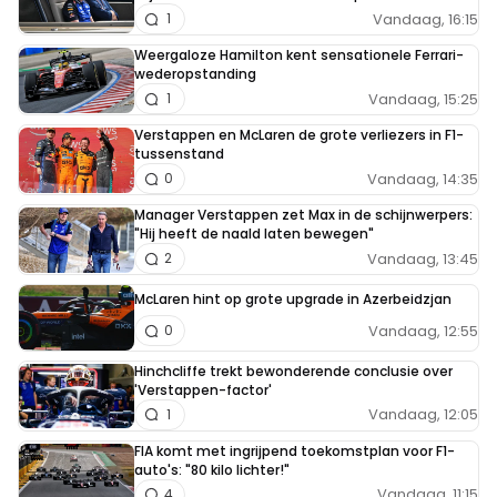
Vandaag, 16:15
1
Weergaloze Hamilton kent sensationele Ferrari-
wederopstanding
Vandaag, 15:25
1
Verstappen en McLaren de grote verliezers in F1-
tussenstand
Vandaag, 14:35
0
Manager Verstappen zet Max in de schijnwerpers:
"Hij heeft de naald laten bewegen"
Vandaag, 13:45
2
McLaren hint op grote upgrade in Azerbeidzjan
Vandaag, 12:55
0
Hinchcliffe trekt bewonderende conclusie over
'Verstappen-factor'
Vandaag, 12:05
1
FIA komt met ingrijpend toekomstplan voor F1-
auto's: "80 kilo lichter!"
Vandaag, 11:15
4