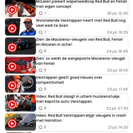
McLaren pareert wapenwedloop Red Bull en Ferrari
met eigen concept
25 jul. 12:40
1
Worstelende Verstappen heeft met Red Bull nog
veel werk te doen
24 jul. 19:25
1
Zien: de Macarena-vleugels van Red Bull, Ferrari
en McLaren in actie!
24 jul. 18:45
0
Zien: zo werkt de aangepaste Macarena-vleugel
van Ferrari
23 jul. 19:00
3
Verstappen geeft goed nieuws over
competitiviteit
23 jul. 17:45
0
Video: Red Bull slaagt in ultiem huzarenstukje
met kapotte auto Verstappen
22 jul. 07:30
0
Video: Red Bull Verstappen krijgt vleugels in crash
met Hamilton
21 jul. 14:20
2