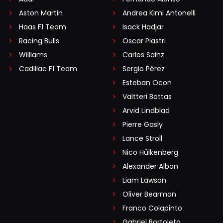
Aston Martin
Andrea Kimi Antonelli
Haas F1 Team
Isack Hadjar
Racing Bulls
Oscar Piastri
Williams
Carlos Sainz
Cadillac F1 Team
Sergio Pérez
Esteban Ocon
Valtteri Bottas
Arvid Lindblad
Pierre Gasly
Lance Stroll
Nico Hülkenberg
Alexander Albon
Liam Lawson
Oliver Bearman
Franco Colapinto
Gabriel Bortoleto