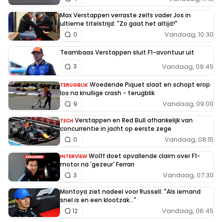
Max Verstappen verraste zelfs vader Jos in
ultieme titelstrijd: "Zo gaat het altijd!"
Vandaag, 10:30
0
Teambaas Verstappen sluit F1-avontuur uit
Vandaag, 09:45
3
Woedende Piquet slaat en schopt erop
TERUGBLIK
los na knullige crash - terugblik
Vandaag, 09:00
9
Verstappen en Red Bull afhankelijk van
TECH
concurrentie in jacht op eerste zege
Vandaag, 08:15
0
Wolff doet opvallende claim over F1-
INTERVIEW
motor na 'gezeur' Ferrari
Vandaag, 07:30
3
Montoya ziet nadeel voor Russell: "Als iemand
snel is en een klootzak..."
Vandaag, 06:45
12