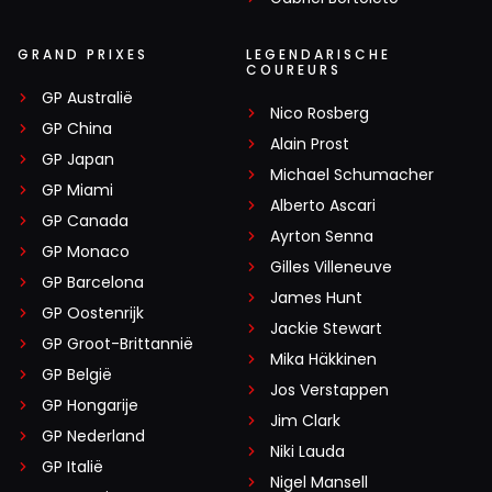
GRAND PRIXES
LEGENDARISCHE
COUREURS
GP Australië
Nico Rosberg
GP China
Alain Prost
GP Japan
Michael Schumacher
GP Miami
Alberto Ascari
GP Canada
Ayrton Senna
GP Monaco
Gilles Villeneuve
GP Barcelona
James Hunt
GP Oostenrijk
Jackie Stewart
GP Groot-Brittannië
Mika Häkkinen
GP België
Jos Verstappen
GP Hongarije
Jim Clark
GP Nederland
Niki Lauda
GP Italië
Nigel Mansell