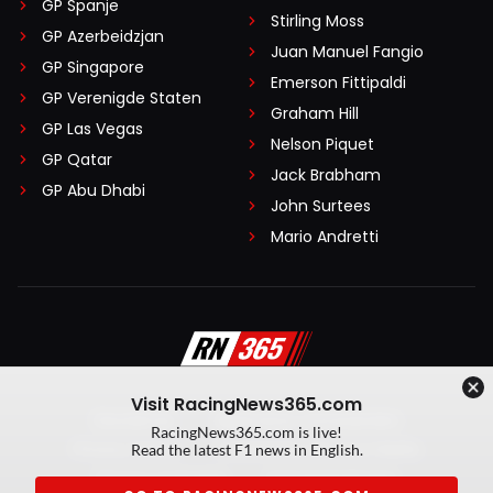
GP Spanje
Stirling Moss
GP Azerbeidzjan
Juan Manuel Fangio
GP Singapore
Emerson Fittipaldi
GP Verenigde Staten
Graham Hill
GP Las Vegas
Nelson Piquet
GP Qatar
Jack Brabham
GP Abu Dhabi
John Surtees
Mario Andretti
Visit RacingNews365.com
Disclaimer
Algemene voorwaarden
RacingNews365.com is live!
Privacy Policy
Created by On Your Marks
Read the latest F1 news in English.
Privacy manager
Kansspeluitingen