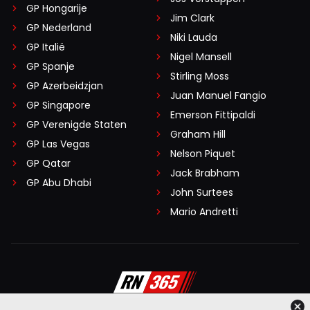
GP Hongarije
Jim Clark
GP Nederland
Niki Lauda
GP Italië
Nigel Mansell
GP Spanje
Stirling Moss
GP Azerbeidzjan
Juan Manuel Fangio
GP Singapore
Emerson Fittipaldi
GP Verenigde Staten
Graham Hill
GP Las Vegas
Nelson Piquet
GP Qatar
Jack Brabham
GP Abu Dhabi
John Surtees
Mario Andretti