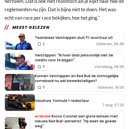
herhalen. Dat is ook niet realistisch als je kijkt naar hoe de
reglementen nu zijn. Dat is bijna niet te doen. Het was
echt van race per race bekijken, hoe het ging."
MEEST GELEZEN
Teambaas Verstappen sluit F1-avontuur uit
Gisteren, 09:45
3
Verstappen: "Ik hoef daar persoonlijk niet de
credits voor te krijgen"
Vandaag, 06:00
0
Kunnen Verstappen en Red Bull de onmogelijke
comeback nu wél bewerkstelligen?
Gisteren, 18:00
0
Vacature: Formule 1-redacteur
7 aug. 07:20
Rocco Coronel ziet grote kansen met
INTERVIEW
nieuwe Red Bull-aanwinst: "Hij weet de goede
weg"