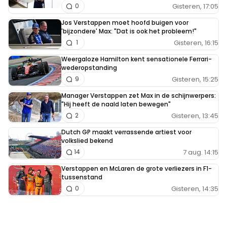
Gisteren, 17:05
0
Jos Verstappen moet hoofd buigen voor
'bijzondere' Max: "Dat is ook het probleem!"
Gisteren, 16:15
1
Weergaloze Hamilton kent sensationele Ferrari-
wederopstanding
Gisteren, 15:25
9
Manager Verstappen zet Max in de schijnwerpers:
"Hij heeft de naald laten bewegen"
Gisteren, 13:45
2
Dutch GP maakt verrassende artiest voor
volkslied bekend
7 aug. 14:15
14
Verstappen en McLaren de grote verliezers in F1-
tussenstand
Gisteren, 14:35
0