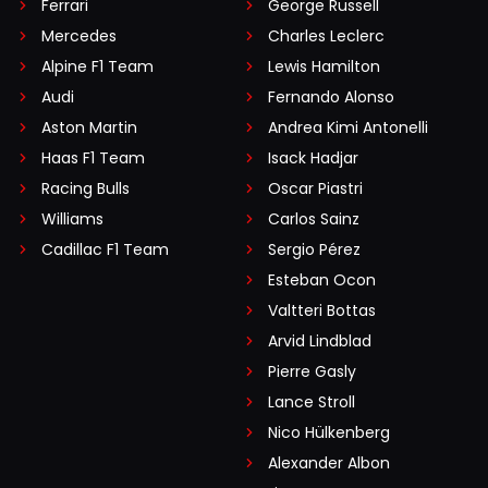
Ferrari
George Russell
Mercedes
Charles Leclerc
Alpine F1 Team
Lewis Hamilton
Audi
Fernando Alonso
Aston Martin
Andrea Kimi Antonelli
Haas F1 Team
Isack Hadjar
Racing Bulls
Oscar Piastri
Williams
Carlos Sainz
Cadillac F1 Team
Sergio Pérez
Esteban Ocon
Valtteri Bottas
Arvid Lindblad
Pierre Gasly
Lance Stroll
Nico Hülkenberg
Alexander Albon