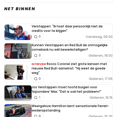
NET BINNEN
Verstappen: "Ik hoef daar persoonlijk niet de
credits voor te krijgen"
Vandaag, 06:00
0
Kunnen Verstappen en Red Bull de onmogelijke
comeback nu wél bewerkstelligen?
Gisteren, 18:00
0
Rocco Coronel ziet grote kansen met
INTERVIEW
nieuwe Red Bull-aanwinst: "Hij weet de goede
weg"
Gisteren, 17:05
0
Jos Verstappen moet hoofd buigen voor
'bijzondere' Max: "Dat is ook het probleem!"
Gisteren, 16:15
1
Weergaloze Hamilton kent sensationele Ferrari-
wederopstanding
Gisteren, 15:25
9