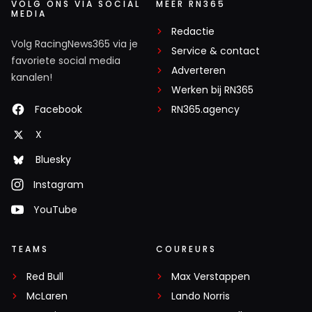
VOLG ONS VIA SOCIAL
MEER RN365
MEDIA
Redactie
Volg RacingNews365 via je
Service & contact
favoriete social media
Adverteren
kanalen!
Werken bij RN365
Facebook
RN365.agency
X
Bluesky
Instagram
YouTube
TEAMS
COUREURS
Red Bull
Max Verstappen
McLaren
Lando Norris