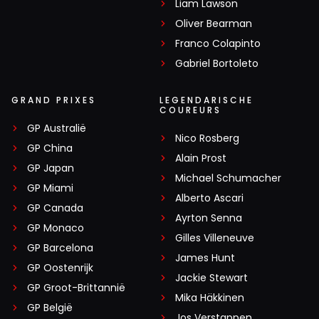
Liam Lawson
Oliver Bearman
Franco Colapinto
Gabriel Bortoleto
GRAND PRIXES
LEGENDARISCHE
COUREURS
GP Australië
Nico Rosberg
GP China
Alain Prost
GP Japan
Michael Schumacher
GP Miami
Alberto Ascari
GP Canada
Ayrton Senna
GP Monaco
Gilles Villeneuve
GP Barcelona
James Hunt
GP Oostenrijk
Jackie Stewart
GP Groot-Brittannië
Mika Häkkinen
GP België
Jos Verstappen