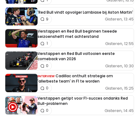
Gisteren, 16:15
'Red Bull vindt opvolger Lambiase bij Aston Martin'
Gisteren, 13:45
9
Verstappen en Red Bull beginnen tweede
seizoenshelft met achterstand
Gisteren, 12:55
1
Verstappen en Red Bull voltooien eerste
comeback van 2026
Gisteren, 10:30
0
Cadillac onthult strategie om
INTERVIEW
'allerbeste team' in F1 te worden
Gisteren, 15:25
0
Verstappen getipt voor F1-succes ondanks Red
Bull-problemen
Gisteren, 14:45
0