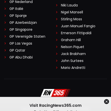
GP Nederland
Niki Lauda
GP Italië
Nigel Mansell
GP Spanje
Stirling Moss
GP Azerbeidzjan
Juan Manuel Fangio
GP Singapore
Emerson Fittipaldi
GP Verenigde Staten
Graham Hill
GP Las Vegas
Nelson Piquet
GP Qatar
Jack Brabham
GP Abu Dhabi
John Surtees
Mario Andretti
Visit RacingNews365.com
Disclaimer
Algemene voorwaarden