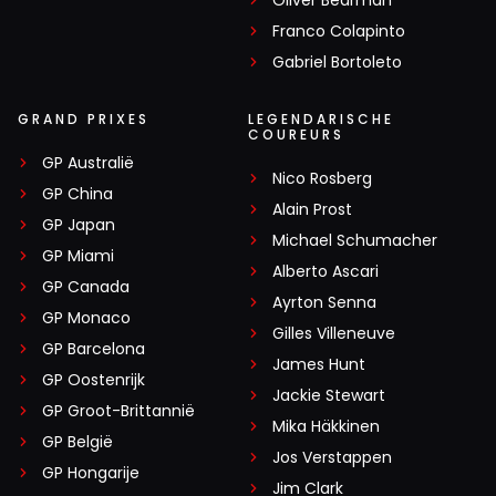
Oliver Bearman
Franco Colapinto
Gabriel Bortoleto
GRAND PRIXES
LEGENDARISCHE
COUREURS
GP Australië
Nico Rosberg
GP China
Alain Prost
GP Japan
Michael Schumacher
GP Miami
Alberto Ascari
GP Canada
Ayrton Senna
GP Monaco
Gilles Villeneuve
GP Barcelona
James Hunt
GP Oostenrijk
Jackie Stewart
GP Groot-Brittannië
Mika Häkkinen
GP België
Jos Verstappen
GP Hongarije
Jim Clark