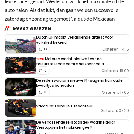
leuke races gehad. Wederom wil ik het maximale uit de
auto halen. Als dat lukt, dan gaan we een succesvolle
zaterdag en zondag tegemoet", aldus de Mexicaan.
MEEST GELEZEN
Dutch GP maakt verrassende artiest voor
volkslied bekend
Gisteren, 14:15
13
McLaren wacht nieuwe test na
TECH
teleurstellende eerste seizoenshelft
Gisteren, 18:00
0
De reden waarom nieuwe F1-wagens hun oude
kwaaltjes behouden
Gisteren, 17:05
3
Vacature: Formule 1-redacteur
Gisteren, 07:20
De verrassende F1-statistiek waarin Hadjar
Verstappen het nakijken geeft
1