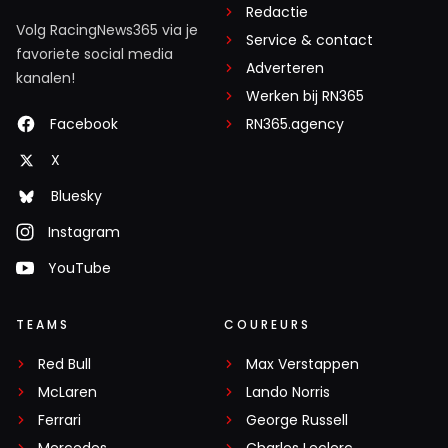
Redactie
Volg RacingNews365 via je
Service & contact
favoriete social media
Adverteren
kanalen!
Werken bij RN365
Facebook
RN365.agency
X
Bluesky
Instagram
YouTube
TEAMS
COUREURS
Red Bull
Max Verstappen
McLaren
Lando Norris
Ferrari
George Russell