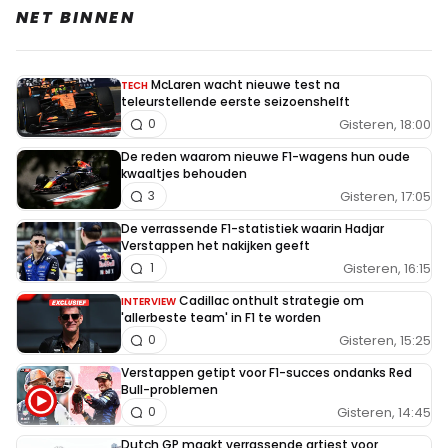
NET BINNEN
McLaren wacht nieuwe test na
TECH
teleurstellende eerste seizoenshelft
Gisteren, 18:00
0
De reden waarom nieuwe F1-wagens hun oude
kwaaltjes behouden
Gisteren, 17:05
3
De verrassende F1-statistiek waarin Hadjar
Verstappen het nakijken geeft
Gisteren, 16:15
1
Cadillac onthult strategie om
INTERVIEW
'allerbeste team' in F1 te worden
Gisteren, 15:25
0
Verstappen getipt voor F1-succes ondanks Red
Bull-problemen
Gisteren, 14:45
0
Dutch GP maakt verrassende artiest voor