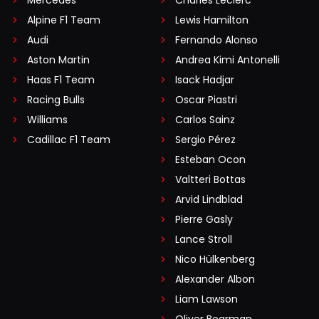
Mercedes
Charles Leclerc
Alpine F1 Team
Lewis Hamilton
Audi
Fernando Alonso
Aston Martin
Andrea Kimi Antonelli
Haas F1 Team
Isack Hadjar
Racing Bulls
Oscar Piastri
Williams
Carlos Sainz
Cadillac F1 Team
Sergio Pérez
Esteban Ocon
Valtteri Bottas
Arvid Lindblad
Pierre Gasly
Lance Stroll
Nico Hülkenberg
Alexander Albon
Liam Lawson