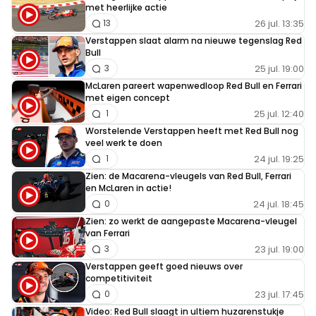
met heerlijke actie
26 jul. 13:35
13
Verstappen slaat alarm na nieuwe tegenslag Red
Bull
25 jul. 19:00
3
McLaren pareert wapenwedloop Red Bull en Ferrari
met eigen concept
25 jul. 12:40
1
Worstelende Verstappen heeft met Red Bull nog
veel werk te doen
24 jul. 19:25
1
Zien: de Macarena-vleugels van Red Bull, Ferrari
en McLaren in actie!
24 jul. 18:45
0
Zien: zo werkt de aangepaste Macarena-vleugel
van Ferrari
23 jul. 19:00
3
Verstappen geeft goed nieuws over
competitiviteit
23 jul. 17:45
0
Video: Red Bull slaagt in ultiem huzarenstukje