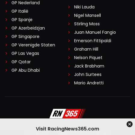
GP Nederland
Niki Lauda
GP Italië
Nigel Mansell
GP Spanje
Stirling Moss
GP Azerbeidzjan
Juan Manuel Fangio
GP Singapore
Emerson Fittipaldi
GP Verenigde Staten
Graham Hill
GP Las Vegas
Nelson Piquet
GP Qatar
Jack Brabham
GP Abu Dhabi
John Surtees
Mario Andretti
Visit RacingNews365.com
Disclaimer
Algemene voorwaarden