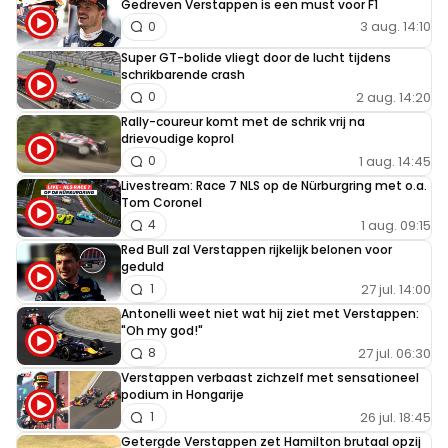
Gedreven Verstappen is een must voor F1
3 aug. 14:10
0
Super GT-bolide vliegt door de lucht tijdens
schrikbarende crash
2 aug. 14:20
0
Rally-coureur komt met de schrik vrij na
drievoudige koprol
1 aug. 14:45
0
Livestream: Race 7 NLS op de Nürburgring met o.a.
Tom Coronel
1 aug. 09:15
4
Red Bull zal Verstappen rijkelijk belonen voor
geduld
27 jul. 14:00
1
Antonelli weet niet wat hij ziet met Verstappen:
"Oh my god!"
27 jul. 06:30
8
Verstappen verbaast zichzelf met sensationeel
podium in Hongarije
26 jul. 18:45
1
Getergde Verstappen zet Hamilton brutaal opzij