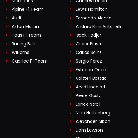
Mercedes
Charles Leclerc
Alpine F1 Team
Lewis Hamilton
Audi
Fernando Alonso
Aston Martin
Andrea Kimi Antonelli
Haas F1 Team
Isack Hadjar
Racing Bulls
Oscar Piastri
Williams
Carlos Sainz
Cadillac F1 Team
Sergio Pérez
Esteban Ocon
Valtteri Bottas
Arvid Lindblad
Pierre Gasly
Lance Stroll
Nico Hülkenberg
Alexander Albon
Liam Lawson