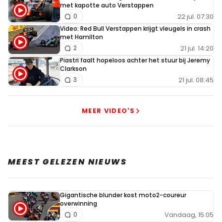
met kapotte auto Verstappen
22 jul. 07:30
0
Video: Red Bull Verstappen krijgt vleugels in crash
met Hamilton
21 jul. 14:20
2
Piastri faalt hopeloos achter het stuur bij Jeremy
Clarkson
21 jul. 08:45
3
MEER VIDEO'S
MEEST GELEZEN NIEUWS
Gigantische blunder kost moto2-coureur
overwinning
Vandaag, 15:05
0