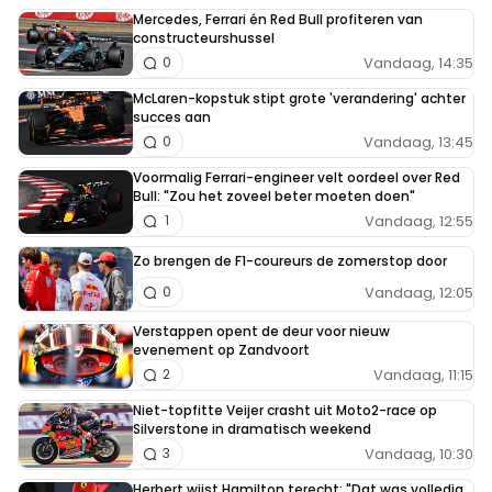
Mercedes, Ferrari én Red Bull profiteren van
constructeurshussel
Vandaag, 14:35
0
McLaren-kopstuk stipt grote 'verandering' achter
succes aan
Vandaag, 13:45
0
Voormalig Ferrari-engineer velt oordeel over Red
Bull: "Zou het zoveel beter moeten doen"
Vandaag, 12:55
1
Zo brengen de F1-coureurs de zomerstop door
Vandaag, 12:05
0
Verstappen opent de deur voor nieuw
evenement op Zandvoort
Vandaag, 11:15
2
Niet-topfitte Veijer crasht uit Moto2-race op
Silverstone in dramatisch weekend
Vandaag, 10:30
3
Herbert wijst Hamilton terecht: "Dat was volledig