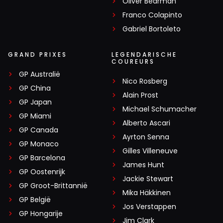
Oliver Bearman
Franco Colapinto
Gabriel Bortoleto
GRAND PRIXES
LEGENDARISCHE
COUREURS
GP Australië
Nico Rosberg
GP China
Alain Prost
GP Japan
Michael Schumacher
GP Miami
Alberto Ascari
GP Canada
Ayrton Senna
GP Monaco
Gilles Villeneuve
GP Barcelona
James Hunt
GP Oostenrijk
Jackie Stewart
GP Groot-Brittannië
Mika Häkkinen
GP België
Jos Verstappen
GP Hongarije
Jim Clark