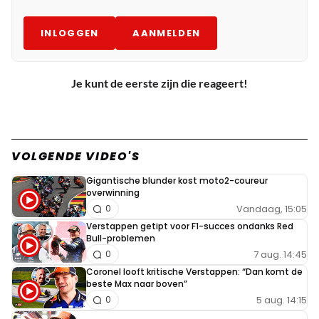
INLOGGEN
AANMELDEN
Je kunt de eerste zijn die reageert!
VOLGENDE VIDEO'S
Gigantische blunder kost moto2-coureur
overwinning
Vandaag, 15:05
0
Verstappen getipt voor F1-succes ondanks Red
Bull-problemen
7 aug. 14:45
0
Coronel looft kritische Verstappen: “Dan komt de
beste Max naar boven”
5 aug. 14:15
0