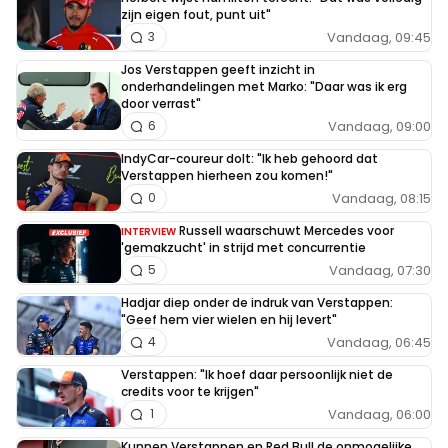
zijn eigen fout, punt uit"
Vandaag, 09:45
3
Jos Verstappen geeft inzicht in
onderhandelingen met Marko: "Daar was ik erg
door verrast"
Vandaag, 09:00
6
IndyCar-coureur dolt: "Ik heb gehoord dat
Verstappen hierheen zou komen!"
Vandaag, 08:15
0
Russell waarschuwt Mercedes voor
INTERVIEW
'gemakzucht' in strijd met concurrentie
Vandaag, 07:30
5
Hadjar diep onder de indruk van Verstappen:
"Geef hem vier wielen en hij levert"
Vandaag, 06:45
4
Verstappen: "Ik hoef daar persoonlijk niet de
credits voor te krijgen"
Vandaag, 06:00
1
Kunnen Verstappen en Red Bull de onmogelijke