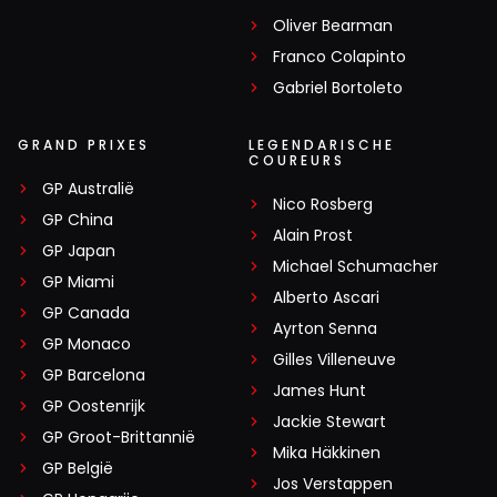
Oliver Bearman
Franco Colapinto
Gabriel Bortoleto
GRAND PRIXES
LEGENDARISCHE
COUREURS
GP Australië
Nico Rosberg
GP China
Alain Prost
GP Japan
Michael Schumacher
GP Miami
Alberto Ascari
GP Canada
Ayrton Senna
GP Monaco
Gilles Villeneuve
GP Barcelona
James Hunt
GP Oostenrijk
Jackie Stewart
GP Groot-Brittannië
Mika Häkkinen
GP België
Jos Verstappen