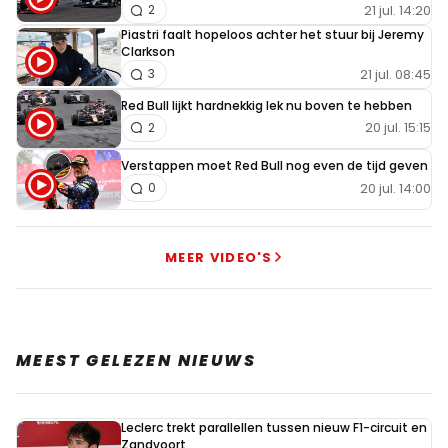
21 jul. 14:20
2
Piastri faalt hopeloos achter het stuur bij Jeremy
Clarkson
21 jul. 08:45
3
Red Bull lijkt hardnekkig lek nu boven te hebben
20 jul. 15:15
2
Verstappen moet Red Bull nog even de tijd geven
20 jul. 14:00
0
MEER VIDEO'S
MEEST GELEZEN NIEUWS
Leclerc trekt parallellen tussen nieuw F1-circuit en
Zandvoort