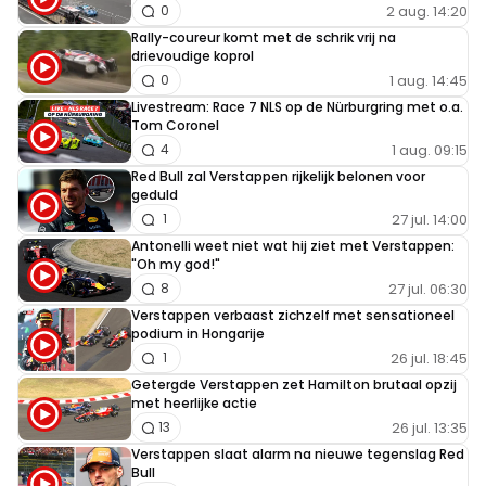
2 aug. 14:20
0
Rally-coureur komt met de schrik vrij na
drievoudige koprol
1 aug. 14:45
0
Livestream: Race 7 NLS op de Nürburgring met o.a.
Tom Coronel
1 aug. 09:15
4
Red Bull zal Verstappen rijkelijk belonen voor
geduld
27 jul. 14:00
1
Antonelli weet niet wat hij ziet met Verstappen:
"Oh my god!"
27 jul. 06:30
8
Verstappen verbaast zichzelf met sensationeel
podium in Hongarije
26 jul. 18:45
1
Getergde Verstappen zet Hamilton brutaal opzij
met heerlijke actie
26 jul. 13:35
13
Verstappen slaat alarm na nieuwe tegenslag Red
Bull