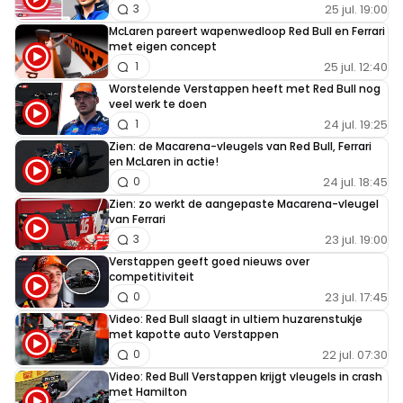
25 jul. 19:00
3
McLaren pareert wapenwedloop Red Bull en Ferrari
met eigen concept
25 jul. 12:40
1
Worstelende Verstappen heeft met Red Bull nog
veel werk te doen
24 jul. 19:25
1
Zien: de Macarena-vleugels van Red Bull, Ferrari
en McLaren in actie!
24 jul. 18:45
0
Zien: zo werkt de aangepaste Macarena-vleugel
van Ferrari
23 jul. 19:00
3
Verstappen geeft goed nieuws over
competitiviteit
23 jul. 17:45
0
Video: Red Bull slaagt in ultiem huzarenstukje
met kapotte auto Verstappen
22 jul. 07:30
0
Video: Red Bull Verstappen krijgt vleugels in crash
met Hamilton