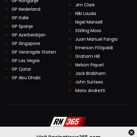
GP Hongarije
Jim Clark
GP Nederland
Niki Lauda
GP Italië
Nigel Mansell
GP Spanje
Stirling Moss
GP Azerbeidzjan
Juan Manuel Fangio
GP Singapore
Emerson Fittipaldi
GP Verenigde Staten
Graham Hill
GP Las Vegas
Nelson Piquet
GP Qatar
Jack Brabham
GP Abu Dhabi
John Surtees
Mario Andretti