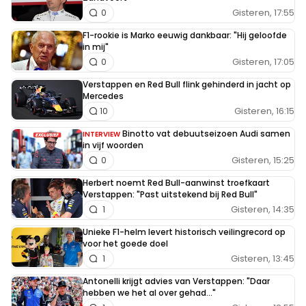
Gisteren, 17:55
0
F1-rookie is Marko eeuwig dankbaar: "Hij geloofde
in mij"
Gisteren, 17:05
0
Verstappen en Red Bull flink gehinderd in jacht op
Mercedes
Gisteren, 16:15
10
Binotto vat debuutseizoen Audi samen
INTERVIEW
in vijf woorden
Gisteren, 15:25
0
Herbert noemt Red Bull-aanwinst troefkaart
Verstappen: "Past uitstekend bij Red Bull"
Gisteren, 14:35
1
Unieke F1-helm levert historisch veilingrecord op
voor het goede doel
Gisteren, 13:45
1
Antonelli krijgt advies van Verstappen: "Daar
hebben we het al over gehad..."