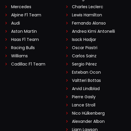
Mercedes
Charles Leclerc
Alpine F1 Team
Lewis Hamilton
Audi
Fernando Alonso
Aston Martin
Andrea Kimi Antonelli
Haas F1 Team
Isack Hadjar
Racing Bulls
Oscar Piastri
Williams
Carlos Sainz
Cadillac F1 Team
Sergio Pérez
Esteban Ocon
Valtteri Bottas
Arvid Lindblad
Pierre Gasly
Lance Stroll
Nico Hülkenberg
Alexander Albon
Liam Lawson