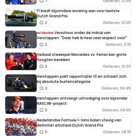
Gisteren, 12:55
1
F1 biedt bijzondere ervaring aan voor laatste
Dutch Grand Prix
Gisteren, 12:05
2
Verschoor onder de indruk van
INTERVIEW
Verstappen: "Daar heb ik heel veel respect voor"
Gisteren, 11:15
2
Verbaal steekspel Mercedes vs. Ferrari kan grote
hoogten bereiken
Gisteren, 10:30
3
Verstappen pakt rapportcijfer 10 en schaart zich
bij absolute buitencategorie
Gisteren, 09:45
0
Verstappen ontvangt uitnodiging voor bijzonder
NASCAR-project
Gisteren, 09:00
0
Nederlandse Formule 1-fans balen stevig van
definitief afscheid Dutch Grand Prix
Gisteren, 08:15
5