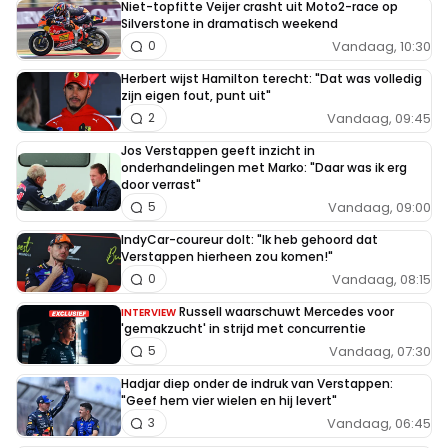
Niet-topfitte Veijer crasht uit Moto2-race op
Silverstone in dramatisch weekend
Vandaag, 10:30
0
Herbert wijst Hamilton terecht: "Dat was volledig
zijn eigen fout, punt uit"
Vandaag, 09:45
2
Jos Verstappen geeft inzicht in
onderhandelingen met Marko: "Daar was ik erg
door verrast"
Vandaag, 09:00
5
IndyCar-coureur dolt: "Ik heb gehoord dat
Verstappen hierheen zou komen!"
Vandaag, 08:15
0
Russell waarschuwt Mercedes voor
INTERVIEW
'gemakzucht' in strijd met concurrentie
Vandaag, 07:30
5
Hadjar diep onder de indruk van Verstappen:
"Geef hem vier wielen en hij levert"
Vandaag, 06:45
3