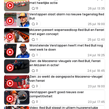
met heerlijke actie
26 jul. 13:35
13
Verstappen slaat alarm na nieuwe tegenslag Red
Bull
25 jul. 19:00
3
McLaren pareert wapenwedloop Red Bull en Ferrari
met eigen concept
25 jul. 12:40
1
Worstelende Verstappen heeft met Red Bull nog
veel werk te doen
24 jul. 19:25
1
Zien: de Macarena-vleugels van Red Bull, Ferrari
en McLaren in actie!
24 jul. 18:45
0
Zien: zo werkt de aangepaste Macarena-vleugel
van Ferrari
23 jul. 19:00
3
Verstappen geeft goed nieuws over
competitiviteit
23 jul. 17:45
0
Video: Red Bull slaagt in ultiem huzarenstukje