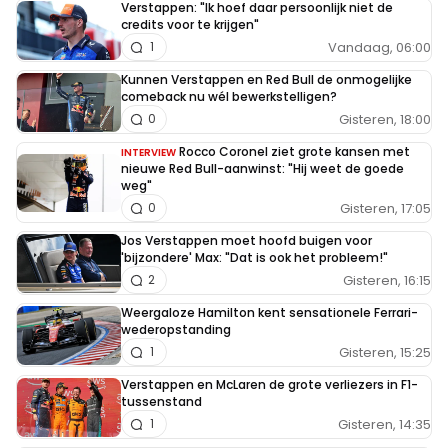
Verstappen: "Ik hoef daar persoonlijk niet de
credits voor te krijgen"
Vandaag, 06:00
1
Kunnen Verstappen en Red Bull de onmogelijke
comeback nu wél bewerkstelligen?
Gisteren, 18:00
0
Rocco Coronel ziet grote kansen met
INTERVIEW
nieuwe Red Bull-aanwinst: "Hij weet de goede
weg"
Gisteren, 17:05
0
Jos Verstappen moet hoofd buigen voor
'bijzondere' Max: "Dat is ook het probleem!"
Gisteren, 16:15
2
Weergaloze Hamilton kent sensationele Ferrari-
wederopstanding
Gisteren, 15:25
1
Verstappen en McLaren de grote verliezers in F1-
tussenstand
Gisteren, 14:35
1