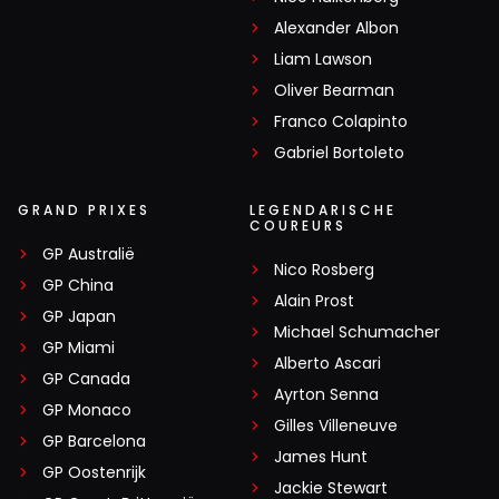
Alexander Albon
Liam Lawson
Oliver Bearman
Franco Colapinto
Gabriel Bortoleto
GRAND PRIXES
LEGENDARISCHE
COUREURS
GP Australië
Nico Rosberg
GP China
Alain Prost
GP Japan
Michael Schumacher
GP Miami
Alberto Ascari
GP Canada
Ayrton Senna
GP Monaco
Gilles Villeneuve
GP Barcelona
James Hunt
GP Oostenrijk
Jackie Stewart