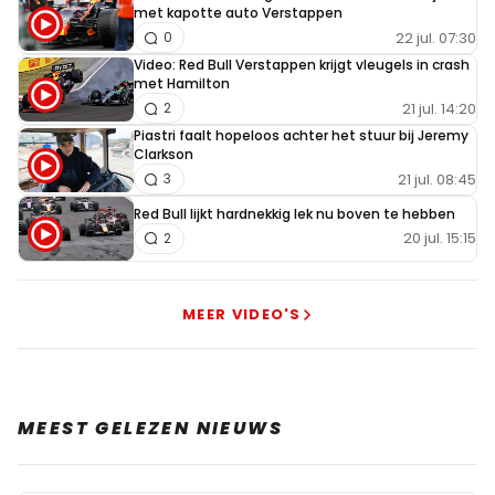
met kapotte auto Verstappen
22 jul. 07:30
0
Video: Red Bull Verstappen krijgt vleugels in crash
met Hamilton
21 jul. 14:20
2
Piastri faalt hopeloos achter het stuur bij Jeremy
Clarkson
21 jul. 08:45
3
Red Bull lijkt hardnekkig lek nu boven te hebben
20 jul. 15:15
2
MEER VIDEO'S
MEEST GELEZEN NIEUWS