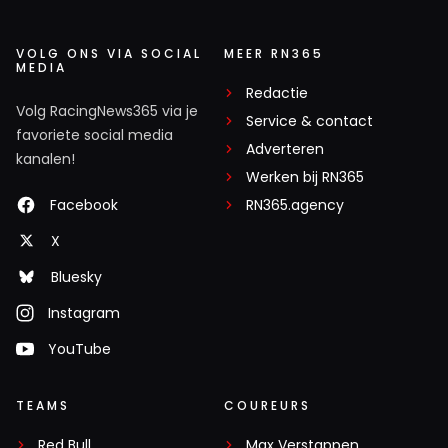
VOLG ONS VIA SOCIAL
MEER RN365
MEDIA
Redactie
Volg RacingNews365 via je
Service & contact
favoriete social media
Adverteren
kanalen!
Werken bij RN365
Facebook
RN365.agency
X
Bluesky
Instagram
YouTube
TEAMS
COUREURS
Red Bull
Max Verstappen