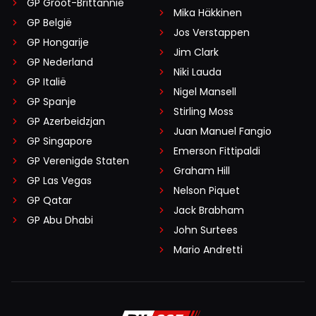
GP Groot-Brittannië
Mika Häkkinen
GP België
Jos Verstappen
GP Hongarije
Jim Clark
GP Nederland
Niki Lauda
GP Italië
Nigel Mansell
GP Spanje
Stirling Moss
GP Azerbeidzjan
Juan Manuel Fangio
GP Singapore
Emerson Fittipaldi
GP Verenigde Staten
Graham Hill
GP Las Vegas
Nelson Piquet
GP Qatar
Jack Brabham
GP Abu Dhabi
John Surtees
Mario Andretti