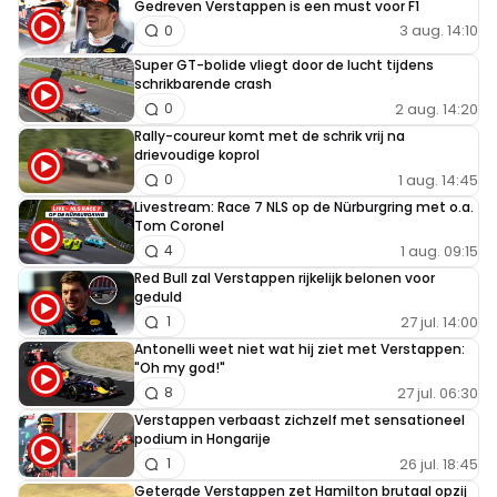
Gedreven Verstappen is een must voor F1
3 aug. 14:10
0
Super GT-bolide vliegt door de lucht tijdens
schrikbarende crash
2 aug. 14:20
0
Rally-coureur komt met de schrik vrij na
drievoudige koprol
1 aug. 14:45
0
Livestream: Race 7 NLS op de Nürburgring met o.a.
Tom Coronel
1 aug. 09:15
4
Red Bull zal Verstappen rijkelijk belonen voor
geduld
27 jul. 14:00
1
Antonelli weet niet wat hij ziet met Verstappen:
"Oh my god!"
27 jul. 06:30
8
Verstappen verbaast zichzelf met sensationeel
podium in Hongarije
26 jul. 18:45
1
Getergde Verstappen zet Hamilton brutaal opzij