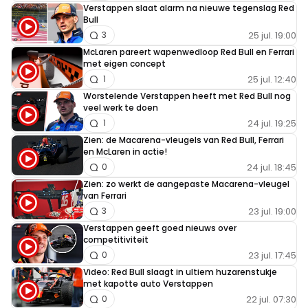
Verstappen slaat alarm na nieuwe tegenslag Red
Bull
25 jul. 19:00
3
McLaren pareert wapenwedloop Red Bull en Ferrari
met eigen concept
25 jul. 12:40
1
Worstelende Verstappen heeft met Red Bull nog
veel werk te doen
24 jul. 19:25
1
Zien: de Macarena-vleugels van Red Bull, Ferrari
en McLaren in actie!
24 jul. 18:45
0
Zien: zo werkt de aangepaste Macarena-vleugel
van Ferrari
23 jul. 19:00
3
Verstappen geeft goed nieuws over
competitiviteit
23 jul. 17:45
0
Video: Red Bull slaagt in ultiem huzarenstukje
met kapotte auto Verstappen
22 jul. 07:30
0