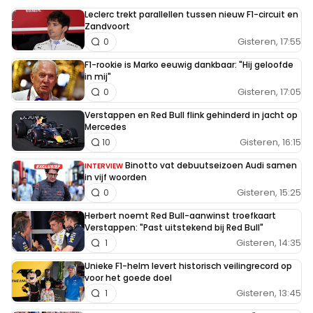
Leclerc trekt parallellen tussen nieuw F1-circuit en
Zandvoort
Gisteren, 17:55
0
F1-rookie is Marko eeuwig dankbaar: "Hij geloofde
in mij"
Gisteren, 17:05
0
Verstappen en Red Bull flink gehinderd in jacht op
Mercedes
Gisteren, 16:15
10
Binotto vat debuutseizoen Audi samen
INTERVIEW
in vijf woorden
Gisteren, 15:25
0
Herbert noemt Red Bull-aanwinst troefkaart
Verstappen: "Past uitstekend bij Red Bull"
Gisteren, 14:35
1
Unieke F1-helm levert historisch veilingrecord op
voor het goede doel
Gisteren, 13:45
1