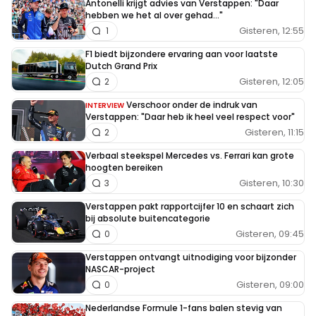
Antonelli krijgt advies van Verstappen: "Daar
hebben we het al over gehad..."
Gisteren, 12:55
1
F1 biedt bijzondere ervaring aan voor laatste
Dutch Grand Prix
Gisteren, 12:05
2
Verschoor onder de indruk van
INTERVIEW
Verstappen: "Daar heb ik heel veel respect voor"
Gisteren, 11:15
2
Verbaal steekspel Mercedes vs. Ferrari kan grote
hoogten bereiken
Gisteren, 10:30
3
Verstappen pakt rapportcijfer 10 en schaart zich
bij absolute buitencategorie
Gisteren, 09:45
0
Verstappen ontvangt uitnodiging voor bijzonder
NASCAR-project
Gisteren, 09:00
0
Nederlandse Formule 1-fans balen stevig van