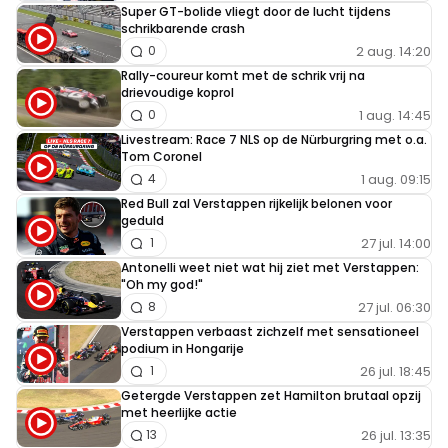
Super GT-bolide vliegt door de lucht tijdens
schrikbarende crash
2 aug. 14:20
0
Rally-coureur komt met de schrik vrij na
drievoudige koprol
1 aug. 14:45
0
Livestream: Race 7 NLS op de Nürburgring met o.a.
Tom Coronel
1 aug. 09:15
4
Red Bull zal Verstappen rijkelijk belonen voor
geduld
27 jul. 14:00
1
Antonelli weet niet wat hij ziet met Verstappen:
"Oh my god!"
27 jul. 06:30
8
Verstappen verbaast zichzelf met sensationeel
podium in Hongarije
26 jul. 18:45
1
Getergde Verstappen zet Hamilton brutaal opzij
met heerlijke actie
26 jul. 13:35
13