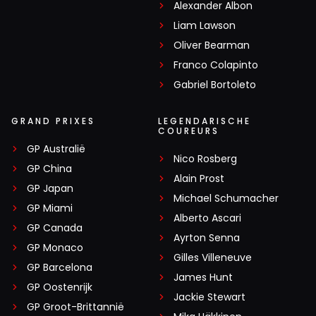
Alexander Albon
Liam Lawson
Oliver Bearman
Franco Colapinto
Gabriel Bortoleto
GRAND PRIXES
LEGENDARISCHE
COUREURS
GP Australië
Nico Rosberg
GP China
Alain Prost
GP Japan
Michael Schumacher
GP Miami
Alberto Ascari
GP Canada
Ayrton Senna
GP Monaco
Gilles Villeneuve
GP Barcelona
James Hunt
GP Oostenrijk
Jackie Stewart
GP Groot-Brittannië