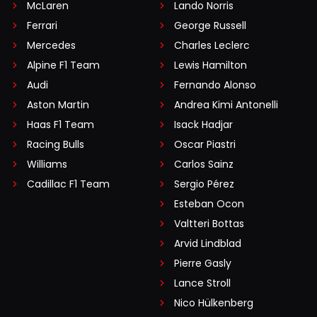
McLaren
Lando Norris
Ferrari
George Russell
Mercedes
Charles Leclerc
Alpine F1 Team
Lewis Hamilton
Audi
Fernando Alonso
Aston Martin
Andrea Kimi Antonelli
Haas F1 Team
Isack Hadjar
Racing Bulls
Oscar Piastri
Williams
Carlos Sainz
Cadillac F1 Team
Sergio Pérez
Esteban Ocon
Valtteri Bottas
Arvid Lindblad
Pierre Gasly
Lance Stroll
Nico Hülkenberg