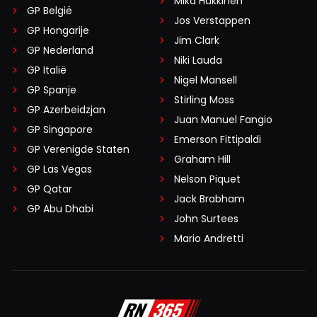
Mika Häkkinen
GP België
Jos Verstappen
GP Hongarije
Jim Clark
GP Nederland
Niki Lauda
GP Italië
Nigel Mansell
GP Spanje
Stirling Moss
GP Azerbeidzjan
Juan Manuel Fangio
GP Singapore
Emerson Fittipaldi
GP Verenigde Staten
Graham Hill
GP Las Vegas
Nelson Piquet
GP Qatar
Jack Brabham
GP Abu Dhabi
John Surtees
Mario Andretti