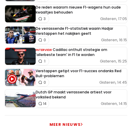
De reden waarom nieuwe F1-wagens hun oude
kwaaltjes behouden
Gisteren, 17:05
3
De verrassende F1-statistiek waarin Hadjar
Verstappen het nakijken geeft
Gisteren, 16:15
0
Cadillac onthult strategie om
INTERVIEW
'allerbeste team' in F1 te worden
Gisteren, 15:25
1
Verstappen getipt voor F1-succes ondanks Red
Bull-problemen
Gisteren, 14:45
0
Dutch GP maakt verrassende artiest voor
volkslied bekend
Gisteren, 14:15
14
MEER NIEUWS