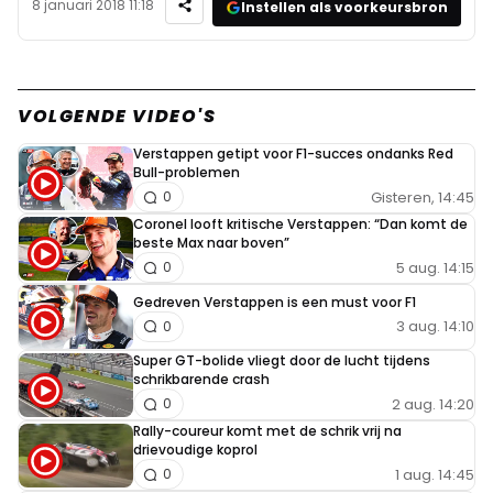
8 januari 2018 11:18
Instellen als voorkeursbron
VOLGENDE VIDEO'S
Verstappen getipt voor F1-succes ondanks Red
Bull-problemen
Gisteren, 14:45
0
Coronel looft kritische Verstappen: “Dan komt de
beste Max naar boven”
5 aug. 14:15
0
Gedreven Verstappen is een must voor F1
3 aug. 14:10
0
Super GT-bolide vliegt door de lucht tijdens
schrikbarende crash
2 aug. 14:20
0
Rally-coureur komt met de schrik vrij na
drievoudige koprol
1 aug. 14:45
0