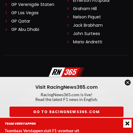
Emerson Fittipaldi
GP Verenigde Staten
Graham Hill
GP Las Vegas
Nelson Piquet
GP Qatar
Jack Brabham
GP Abu Dhabi
John Surtees
Mario Andretti
Visit RacingNews365.com
Disclaimer
Algemene voorwaarden
RacingNews365.com is live!
Privacy Policy
Created by On Your Marks
Read the latest F1 news in English.
Privacy manager
Kansspeluitingen
GO TO RACINGNEWS365.COM
© 2026 RacingNews365. Alle rechten voorbehouden
TEAM VERSTAPPEN
Don't show again
Teambaas Verstappen sluit F1-avontuur uit