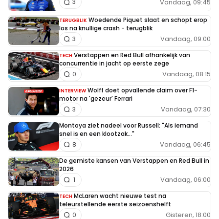
Vandaag, 09:45
3
Woedende Piquet slaat en schopt erop
TERUGBLIK
los na knullige crash - terugblik
Vandaag, 09:00
3
Verstappen en Red Bull afhankelijk van
TECH
concurrentie in jacht op eerste zege
Vandaag, 08:15
0
Wolff doet opvallende claim over F1-
INTERVIEW
motor na 'gezeur' Ferrari
Vandaag, 07:30
3
Montoya ziet nadeel voor Russell: "Als iemand
snel is en een klootzak..."
Vandaag, 06:45
8
De gemiste kansen van Verstappen en Red Bull in
2026
Vandaag, 06:00
1
McLaren wacht nieuwe test na
TECH
teleurstellende eerste seizoenshelft
Gisteren, 18:00
0