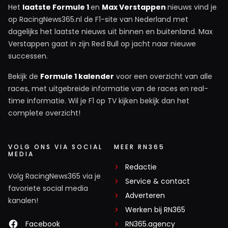
Het
laatste Formule 1
en
Max Verstappen
nieuws vind je
op RacingNews365.nl de F1-site van Nederland met
dagelijks het laatste nieuws uit binnen en buitenland. Max
Verstappen gaat in zijn Red Bull op jacht naar nieuwe
successen.
Bekijk de
Formule 1 kalender
voor een overzicht van alle
races, met uitgebreide informatie van de races en real-
time informatie. Wil je F1 op TV kijken bekijk dan het
complete overzicht!
VOLG ONS VIA SOCIAL
MEER RN365
MEDIA
Redactie
Volg RacingNews365 via je
Service & contact
favoriete social media
Adverteren
kanalen!
Werken bij RN365
Facebook
RN365.agency