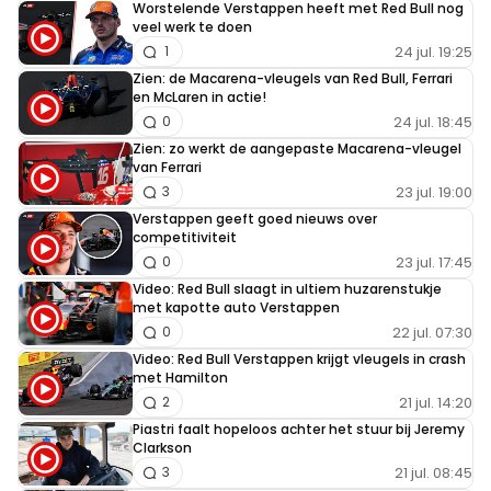
Worstelende Verstappen heeft met Red Bull nog
veel werk te doen
24 jul. 19:25
1
Zien: de Macarena-vleugels van Red Bull, Ferrari
en McLaren in actie!
24 jul. 18:45
0
Zien: zo werkt de aangepaste Macarena-vleugel
van Ferrari
23 jul. 19:00
3
Verstappen geeft goed nieuws over
competitiviteit
23 jul. 17:45
0
Video: Red Bull slaagt in ultiem huzarenstukje
met kapotte auto Verstappen
22 jul. 07:30
0
Video: Red Bull Verstappen krijgt vleugels in crash
met Hamilton
21 jul. 14:20
2
Piastri faalt hopeloos achter het stuur bij Jeremy
Clarkson
21 jul. 08:45
3