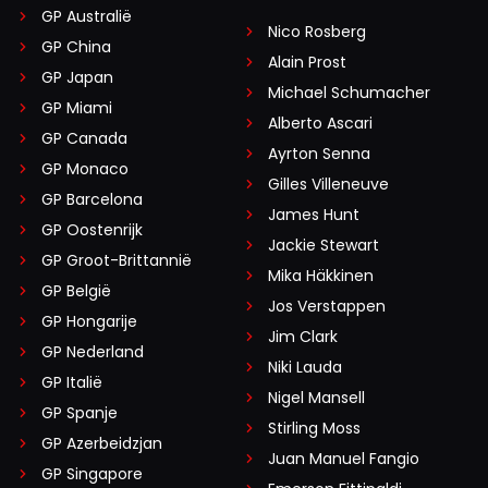
GP Australië
Nico Rosberg
GP China
Alain Prost
GP Japan
Michael Schumacher
GP Miami
Alberto Ascari
GP Canada
Ayrton Senna
GP Monaco
Gilles Villeneuve
GP Barcelona
James Hunt
GP Oostenrijk
Jackie Stewart
GP Groot-Brittannië
Mika Häkkinen
GP België
Jos Verstappen
GP Hongarije
Jim Clark
GP Nederland
Niki Lauda
GP Italië
Nigel Mansell
GP Spanje
Stirling Moss
GP Azerbeidzjan
Juan Manuel Fangio
GP Singapore