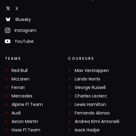
X
Bluesky
Instagram
YouTube
TEAMS
COUREURS
Red Bull
Max Verstappen
McLaren
Lando Norris
Ferrari
George Russell
Mercedes
Charles Leclerc
Alpine F1 Team
Lewis Hamilton
Audi
Fernando Alonso
Aston Martin
Andrea Kimi Antonelli
Haas F1 Team
Isack Hadjar