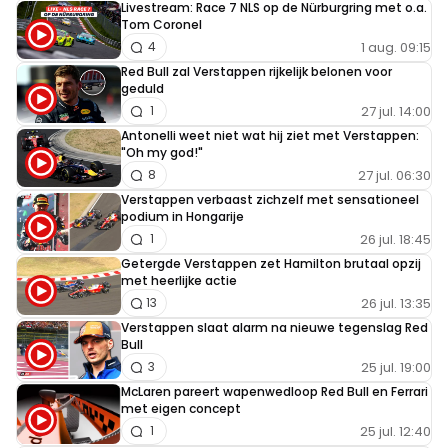
Livestream: Race 7 NLS op de Nürburgring met o.a.
Tom Coronel
1 aug. 09:15
4
Red Bull zal Verstappen rijkelijk belonen voor
geduld
27 jul. 14:00
1
Antonelli weet niet wat hij ziet met Verstappen:
"Oh my god!"
27 jul. 06:30
8
Verstappen verbaast zichzelf met sensationeel
podium in Hongarije
26 jul. 18:45
1
Getergde Verstappen zet Hamilton brutaal opzij
met heerlijke actie
26 jul. 13:35
13
Verstappen slaat alarm na nieuwe tegenslag Red
Bull
25 jul. 19:00
3
McLaren pareert wapenwedloop Red Bull en Ferrari
met eigen concept
25 jul. 12:40
1