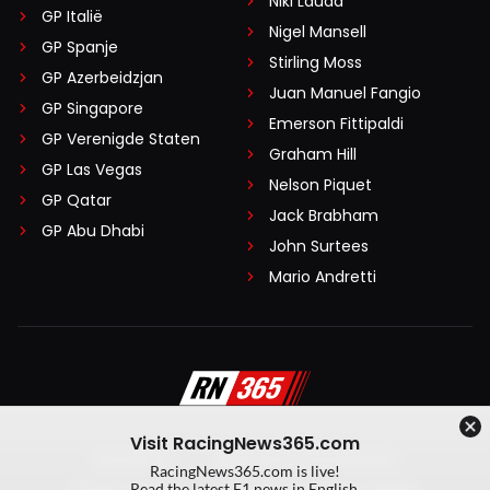
Niki Lauda
GP Italië
Nigel Mansell
GP Spanje
Stirling Moss
GP Azerbeidzjan
Juan Manuel Fangio
GP Singapore
Emerson Fittipaldi
GP Verenigde Staten
Graham Hill
GP Las Vegas
Nelson Piquet
GP Qatar
Jack Brabham
GP Abu Dhabi
John Surtees
Mario Andretti
Visit RacingNews365.com
Disclaimer
Algemene voorwaarden
RacingNews365.com is live!
Privacy Policy
Created by On Your Marks
Read the latest F1 news in English.