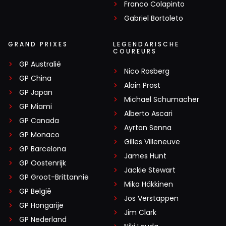
Franco Colapinto
Gabriel Bortoleto
GRAND PRIXES
LEGENDARISCHE
COUREURS
GP Australië
Nico Rosberg
GP China
Alain Prost
GP Japan
Michael Schumacher
GP Miami
Alberto Ascari
GP Canada
Ayrton Senna
GP Monaco
Gilles Villeneuve
GP Barcelona
James Hunt
GP Oostenrijk
Jackie Stewart
GP Groot-Brittannië
Mika Häkkinen
GP België
Jos Verstappen
GP Hongarije
Jim Clark
GP Nederland