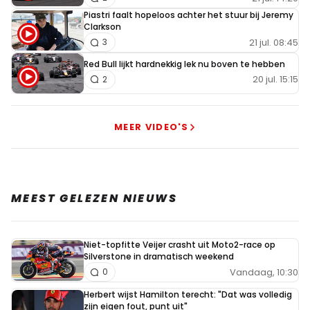
Piastri faalt hopeloos achter het stuur bij Jeremy
Clarkson
21 jul. 08:45
3
Red Bull lijkt hardnekkig lek nu boven te hebben
20 jul. 15:15
2
MEER VIDEO'S
MEEST GELEZEN NIEUWS
Niet-topfitte Veijer crasht uit Moto2-race op
Silverstone in dramatisch weekend
Vandaag, 10:30
0
Herbert wijst Hamilton terecht: "Dat was volledig
zijn eigen fout, punt uit"