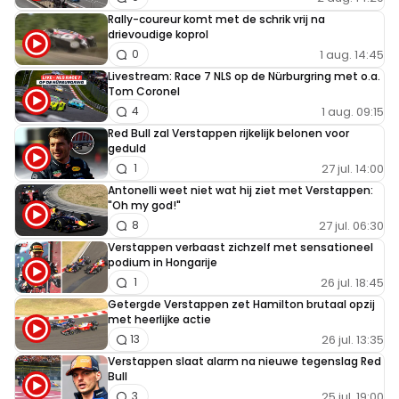
Rally-coureur komt met de schrik vrij na
drievoudige koprol
1 aug. 14:45
0
Livestream: Race 7 NLS op de Nürburgring met o.a.
Tom Coronel
1 aug. 09:15
4
Red Bull zal Verstappen rijkelijk belonen voor
geduld
27 jul. 14:00
1
Antonelli weet niet wat hij ziet met Verstappen:
"Oh my god!"
27 jul. 06:30
8
Verstappen verbaast zichzelf met sensationeel
podium in Hongarije
26 jul. 18:45
1
Getergde Verstappen zet Hamilton brutaal opzij
met heerlijke actie
26 jul. 13:35
13
Verstappen slaat alarm na nieuwe tegenslag Red
Bull
25 jul. 19:00
3