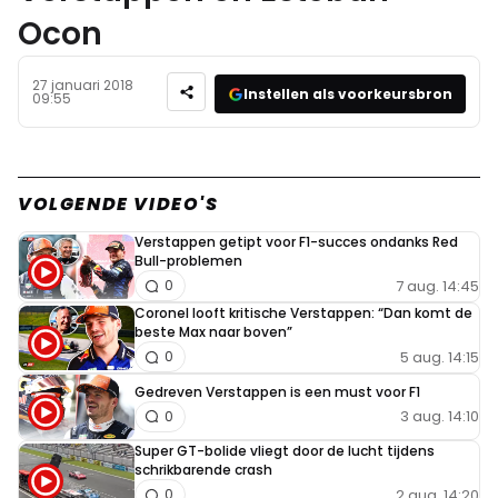
Ocon
27 januari 2018
Instellen als voorkeursbron
09:55
VOLGENDE VIDEO'S
Verstappen getipt voor F1-succes ondanks Red
Bull-problemen
7 aug. 14:45
0
Coronel looft kritische Verstappen: “Dan komt de
beste Max naar boven”
5 aug. 14:15
0
Gedreven Verstappen is een must voor F1
3 aug. 14:10
0
Super GT-bolide vliegt door de lucht tijdens
schrikbarende crash
2 aug. 14:20
0