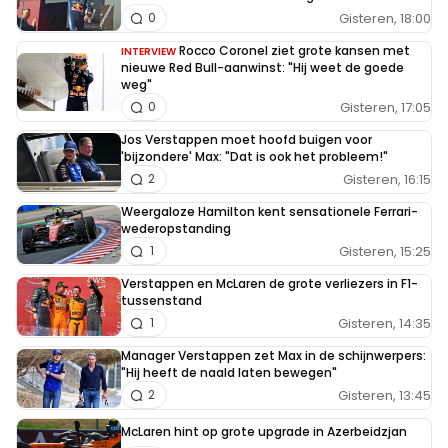
Gisteren, 18:00
0
Rocco Coronel ziet grote kansen met
INTERVIEW
nieuwe Red Bull-aanwinst: "Hij weet de goede
weg"
Gisteren, 17:05
0
Jos Verstappen moet hoofd buigen voor
'bijzondere' Max: "Dat is ook het probleem!"
Gisteren, 16:15
2
Weergaloze Hamilton kent sensationele Ferrari-
wederopstanding
Gisteren, 15:25
1
Verstappen en McLaren de grote verliezers in F1-
tussenstand
Gisteren, 14:35
1
Manager Verstappen zet Max in de schijnwerpers:
"Hij heeft de naald laten bewegen"
Gisteren, 13:45
2
McLaren hint op grote upgrade in Azerbeidzjan