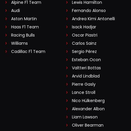
Alpine F1 Team
Lewis Hamilton
Audi
Fernando Alonso
Aston Martin
Andrea Kimi Antonelli
Haas F1 Team
Isack Hadjar
Racing Bulls
Oscar Piastri
Williams
Carlos Sainz
Cadillac F1 Team
Sergio Pérez
Esteban Ocon
Valtteri Bottas
Arvid Lindblad
Pierre Gasly
Lance Stroll
Nico Hülkenberg
Alexander Albon
Liam Lawson
Oliver Bearman