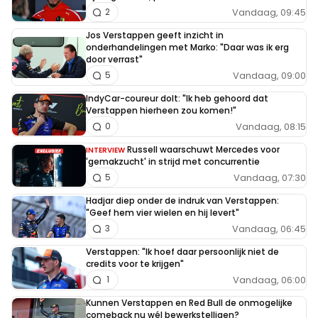
Vandaag, 09:45
2
Jos Verstappen geeft inzicht in
onderhandelingen met Marko: "Daar was ik erg
door verrast"
Vandaag, 09:00
5
IndyCar-coureur dolt: "Ik heb gehoord dat
Verstappen hierheen zou komen!"
Vandaag, 08:15
0
Russell waarschuwt Mercedes voor
INTERVIEW
'gemakzucht' in strijd met concurrentie
Vandaag, 07:30
5
Hadjar diep onder de indruk van Verstappen:
"Geef hem vier wielen en hij levert"
Vandaag, 06:45
3
Verstappen: "Ik hoef daar persoonlijk niet de
credits voor te krijgen"
Vandaag, 06:00
1
Kunnen Verstappen en Red Bull de onmogelijke
comeback nu wél bewerkstelligen?