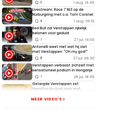
1 aug. 14:45
0
Livestream: Race 7 NLS op de
Nürburgring met o.a. Tom Coronel
1 aug. 09:15
4
Red Bull zal Verstappen rijkelijk
belonen voor geduld
27 jul. 14:00
1
Antonelli weet niet wat hij ziet
met Verstappen: "Oh my god!"
27 jul. 06:30
8
Verstappen verbaast zichzelf met
sensationeel podium in Hongarije
26 jul. 18:45
1
Getergde Verstappen zet
Hamilton brutaal opzij met
heerlijke actie
MEER VIDEO'S
26 jul. 13:35
13
Verstappen slaat alarm na nieuwe
tegenslag Red Bull
25 jul. 19:00
3
McLaren pareert wapenwedloop