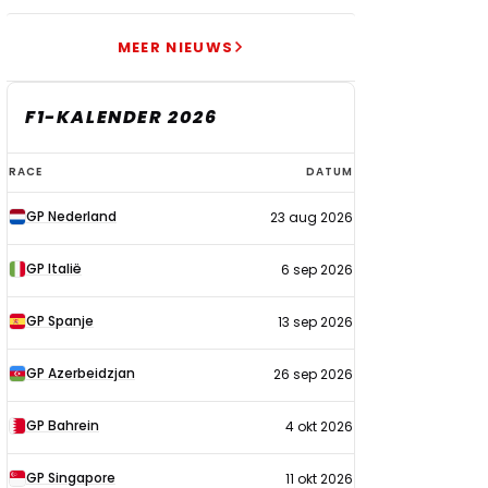
MEER NIEUWS
F1-KALENDER 2026
F1-
RACE
DATUM
kalender
GP Nederland
23 aug 2026
2026
GP Italië
6 sep 2026
GP Spanje
13 sep 2026
GP Azerbeidzjan
26 sep 2026
GP Bahrein
4 okt 2026
GP Singapore
11 okt 2026