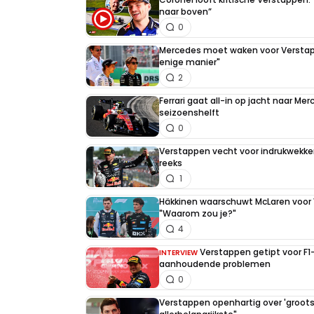
naar boven”
0
Mercedes moet waken voor Verstapp
enige manier"
2
Ferrari gaat all-in op jacht naar Me
seizoenshelft
0
Verstappen vecht voor indrukwekken
reeks
1
Häkkinen waarschuwt McLaren voor
"Waarom zou je?"
4
Verstappen getipt voor F
INTERVIEW
aanhoudende problemen
0
Verstappen openhartig over 'grootste