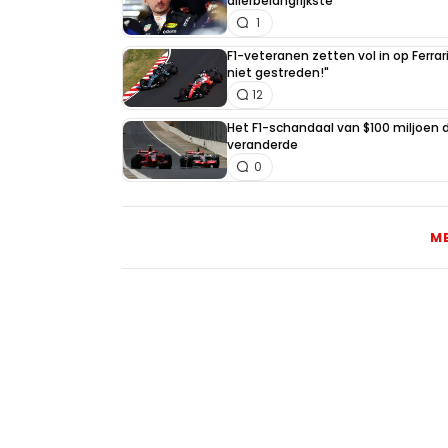
allerbelangrijkste"
1
F1-veteranen zetten vol in op Ferrari
niet gestreden!"
12
Het F1-schandaal van $100 miljoen 
veranderde
0
M