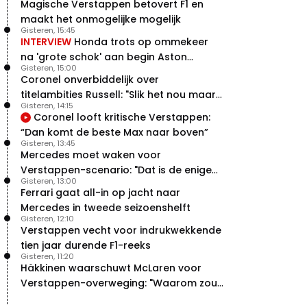
Magische Verstappen betovert F1 en
vleugels in crash met Hamilton
maakt het onmogelijke mogelijk
21 jul. 14:20
2
Gisteren, 15:45
Piastri faalt hopeloos achter het
INTERVIEW
Honda trots op ommekeer
stuur bij Jeremy Clarkson
na 'grote schok' aan begin Aston
21 jul. 08:45
3
Gisteren, 15:00
Martin-avontuur
Coronel onverbiddelijk over
Red Bull lijkt hardnekkig lek nu
boven te hebben
titelambities Russell: "Slik het nou maar
Gisteren, 14:15
20 jul. 15:15
2
gewoon"
Coronel looft kritische Verstappen:
Verstappen moet Red Bull nog
“Dan komt de beste Max naar boven”
even de tijd geven
Gisteren, 13:45
20 jul. 14:00
0
Mercedes moet waken voor
Verstappen-scenario: "Dat is de enige
Gisteren, 13:00
manier"
Ferrari gaat all-in op jacht naar
Mercedes in tweede seizoenshelft
Gisteren, 12:10
Verstappen vecht voor indrukwekkende
tien jaar durende F1-reeks
Gisteren, 11:20
Häkkinen waarschuwt McLaren voor
Verstappen-overweging: "Waarom zou
je?"