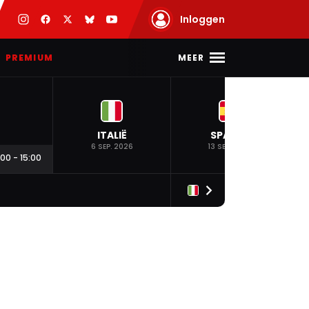
Inloggen
MEER
PREMIUM
ITALIË
SPANJE
6 SEP. 2026
13 SEP. 2026
:00
-
15:00