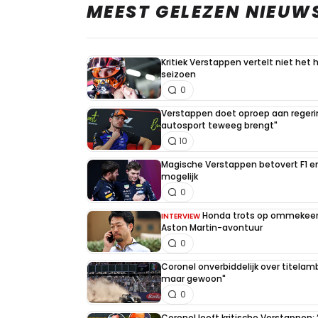
MEEST GELEZEN NIEUW
Kritiek Verstappen vertelt niet het 
seizoen
0
Verstappen doet oproep aan regerin
autosport teweeg brengt"
10
Magische Verstappen betovert F1 e
mogelijk
0
Honda trots op ommekeer 
INTERVIEW
Aston Martin-avontuur
0
Coronel onverbiddelijk over titelambi
maar gewoon"
0
Coronel looft kritische Verstappen