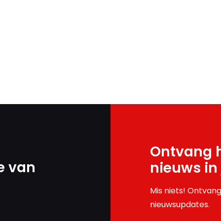
Ontvang h
e van
nieuws in
Mis niets! Ontvang
nieuwsupdates.