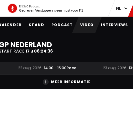
RN365 Podcast
Gedreven Verstappen is een must voor F1
KALENDER
STAND
PODCAST
VIDEO
INTERVIEWS
GP NEDERLAND
START RACE
17
06
:
24
:
35
d
Race
22 aug. 2026
14:00
-
15:00
23 aug. 2026
13
MEER INFORMATIE