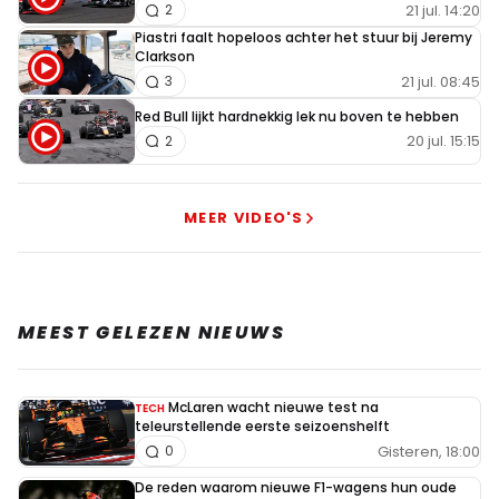
21 jul. 14:20
2
Piastri faalt hopeloos achter het stuur bij Jeremy
Clarkson
21 jul. 08:45
3
Red Bull lijkt hardnekkig lek nu boven te hebben
20 jul. 15:15
2
MEER VIDEO'S
MEEST GELEZEN NIEUWS
McLaren wacht nieuwe test na
TECH
teleurstellende eerste seizoenshelft
Gisteren, 18:00
0
De reden waarom nieuwe F1-wagens hun oude