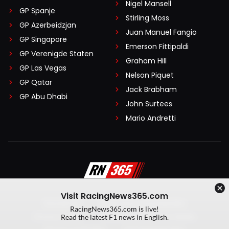
Nigel Mansell
GP Spanje
Stirling Moss
GP Azerbeidzjan
Juan Manuel Fangio
GP Singapore
Emerson Fittipaldi
GP Verenigde Staten
Graham Hill
GP Las Vegas
Nelson Piquet
GP Qatar
Jack Brabham
GP Abu Dhabi
John Surtees
Mario Andretti
Visit RacingNews365.com
Disclaimer
Algemene voorwaarden
RacingNews365.com is live!
Privacy Policy
Created by On Your Marks
Read the latest F1 news in English.