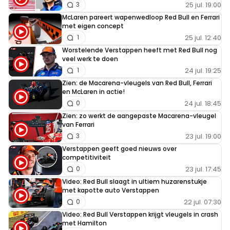
25 jul. 19:00
3
McLaren pareert wapenwedloop Red Bull en Ferrari
met eigen concept
25 jul. 12:40
1
Worstelende Verstappen heeft met Red Bull nog
veel werk te doen
24 jul. 19:25
1
Zien: de Macarena-vleugels van Red Bull, Ferrari
en McLaren in actie!
24 jul. 18:45
0
Zien: zo werkt de aangepaste Macarena-vleugel
van Ferrari
23 jul. 19:00
3
Verstappen geeft goed nieuws over
competitiviteit
23 jul. 17:45
0
Video: Red Bull slaagt in ultiem huzarenstukje
met kapotte auto Verstappen
22 jul. 07:30
0
Video: Red Bull Verstappen krijgt vleugels in crash
met Hamilton