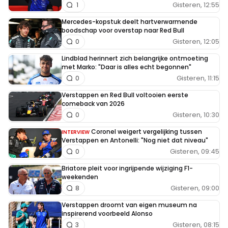
Gisteren, 12:55
1
Mercedes-kopstuk deelt hartverwarmende
boodschap voor overstap naar Red Bull
Gisteren, 12:05
0
Lindblad herinnert zich belangrijke ontmoeting
met Marko: "Daar is alles echt begonnen"
Gisteren, 11:15
0
Verstappen en Red Bull voltooien eerste
comeback van 2026
Gisteren, 10:30
0
Coronel weigert vergelijking tussen
INTERVIEW
Verstappen en Antonelli: "Nog niet dat niveau"
Gisteren, 09:45
0
Briatore pleit voor ingrijpende wijziging F1-
weekenden
Gisteren, 09:00
8
Verstappen droomt van eigen museum na
inspirerend voorbeeld Alonso
Gisteren, 08:15
3