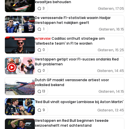
kwaaltjes behouden
Gisteren, 17:05
3
De verrassende F1-statistiek waarin Hadjar
Verstappen het nakijken geeft
Gisteren, 16:15
1
Cadillac onthult strategie om
INTERVIEW
'allerbeste team' in F1 te worden
Gisteren, 15:25
0
Verstappen getipt voor F1-succes ondanks Red
Bull-problemen
Gisteren, 14:45
0
Dutch GP maakt verrassende artiest voor
volkslied bekend
Gisteren, 14:15
13
'Red Bull vindt opvolger Lambiase bij Aston Martin'
Gisteren, 13:45
9
Verstappen en Red Bull beginnen tweede
seizoenshelft met achterstand