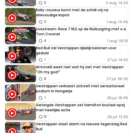
2 aug. 14:20
0
Rally-coureur komt met de schrik vrij na
drievoudige koprol
1 aug. 14:45
0
Livestream: Race 7 NLS op de Nürburgring met o.a.
Tom Coronel
1 aug. 09:15
4
Red Bull zal Verstappen rijkelijk belonen voor
geduld
27 jul. 14:00
1
Antonelli weet niet wat hij ziet met Verstappen:
"Oh my god!"
27 jul. 06:30
8
Verstappen verbaast zichzelf met sensationeel
podium in Hongarije
26 jul. 18:45
1
Getergde Verstappen zet Hamilton brutaal opzij
met heerlijke actie
26 jul. 13:35
13
Verstappen slaat alarm na nieuwe tegenslag Red
Bull