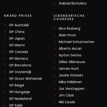
Gabriel Bortoleto
GRAND PRIXES
LEGENDARISCHE
COUREURS
GP Australië
Nico Rosberg
GP China
Alain Prost
GP Japan
Michael Schumacher
GP Miami
Alberto Ascari
GP Canada
Ayrton Senna
GP Monaco
Gilles Villeneuve
GP Barcelona
James Hunt
GP Oostenrijk
Jackie Stewart
GP Groot-Brittannië
Mika Häkkinen
GP België
Jos Verstappen
GP Hongarije
Jim Clark
GP Nederland
Niki Lauda
GP Italië