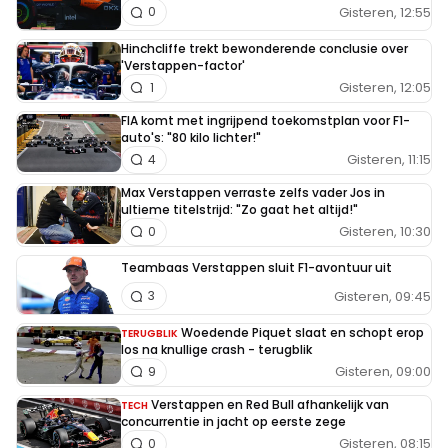
Gisteren, 12:55
0
Hinchcliffe trekt bewonderende conclusie over
'Verstappen-factor'
Gisteren, 12:05
1
FIA komt met ingrijpend toekomstplan voor F1-
auto's: "80 kilo lichter!"
Gisteren, 11:15
4
Max Verstappen verraste zelfs vader Jos in
ultieme titelstrijd: "Zo gaat het altijd!"
Gisteren, 10:30
0
Teambaas Verstappen sluit F1-avontuur uit
Gisteren, 09:45
3
Woedende Piquet slaat en schopt erop
TERUGBLIK
los na knullige crash - terugblik
Gisteren, 09:00
9
Verstappen en Red Bull afhankelijk van
TECH
concurrentie in jacht op eerste zege
Gisteren, 08:15
0