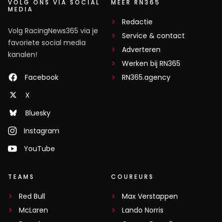
VOLG ONS VIA SOCIAL
MEER RN365
MEDIA
Redactie
Volg RacingNews365 via je
Service & contact
favoriete social media
Adverteren
kanalen!
Werken bij RN365
Facebook
RN365.agency
X
Bluesky
Instagram
YouTube
TEAMS
COUREURS
Red Bull
Max Verstappen
McLaren
Lando Norris