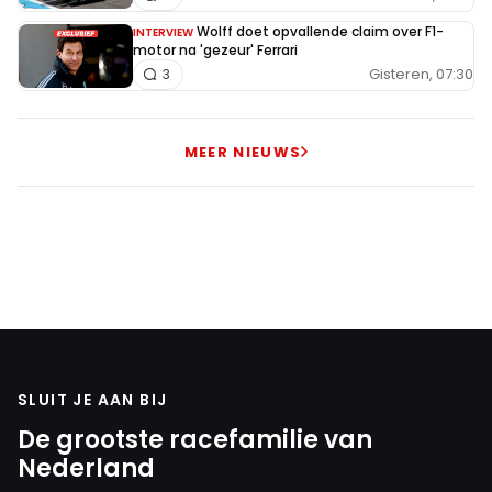
Wolff doet opvallende claim over F1-
INTERVIEW
motor na 'gezeur' Ferrari
Gisteren, 07:30
3
MEER NIEUWS
SLUIT JE AAN BIJ
De grootste racefamilie van
Nederland