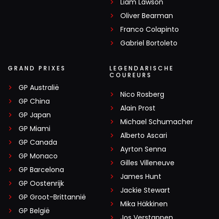
Liam Lawson
Oliver Bearman
Franco Colapinto
Gabriel Bortoleto
GRAND PRIXES
LEGENDARISCHE
COUREURS
GP Australië
Nico Rosberg
GP China
Alain Prost
GP Japan
Michael Schumacher
GP Miami
Alberto Ascari
GP Canada
Ayrton Senna
GP Monaco
Gilles Villeneuve
GP Barcelona
James Hunt
GP Oostenrijk
Jackie Stewart
GP Groot-Brittannië
Mika Häkkinen
GP België
Jos Verstappen