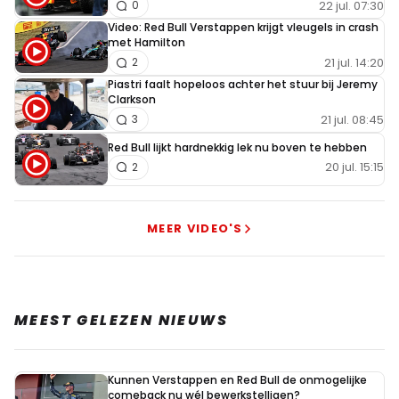
22 jul. 07:30
0
Video: Red Bull Verstappen krijgt vleugels in crash
met Hamilton
21 jul. 14:20
2
Piastri faalt hopeloos achter het stuur bij Jeremy
Clarkson
21 jul. 08:45
3
Red Bull lijkt hardnekkig lek nu boven te hebben
20 jul. 15:15
2
MEER VIDEO'S
MEEST GELEZEN NIEUWS
Kunnen Verstappen en Red Bull de onmogelijke
comeback nu wél bewerkstelligen?