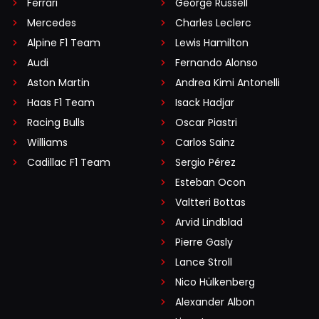
Ferrari
George Russell
Mercedes
Charles Leclerc
Alpine F1 Team
Lewis Hamilton
Audi
Fernando Alonso
Aston Martin
Andrea Kimi Antonelli
Haas F1 Team
Isack Hadjar
Racing Bulls
Oscar Piastri
Williams
Carlos Sainz
Cadillac F1 Team
Sergio Pérez
Esteban Ocon
Valtteri Bottas
Arvid Lindblad
Pierre Gasly
Lance Stroll
Nico Hülkenberg
Alexander Albon