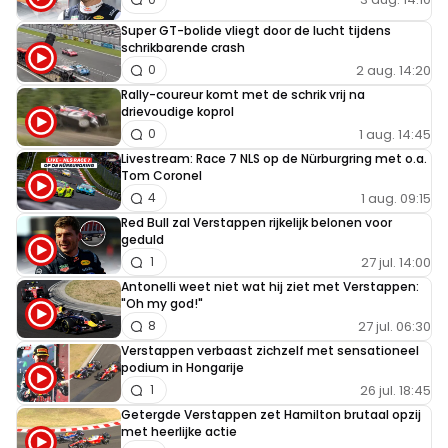
Super GT-bolide vliegt door de lucht tijdens
schrikbarende crash
2 aug. 14:20
0
Rally-coureur komt met de schrik vrij na
drievoudige koprol
1 aug. 14:45
0
Livestream: Race 7 NLS op de Nürburgring met o.a.
Tom Coronel
1 aug. 09:15
4
Red Bull zal Verstappen rijkelijk belonen voor
geduld
27 jul. 14:00
1
Antonelli weet niet wat hij ziet met Verstappen:
"Oh my god!"
27 jul. 06:30
8
Verstappen verbaast zichzelf met sensationeel
podium in Hongarije
26 jul. 18:45
1
Getergde Verstappen zet Hamilton brutaal opzij
met heerlijke actie