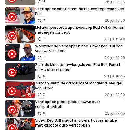
26 jul. 13:35
13
Verstappen slaat alarm na nieuwe tegenslag Red
Bull
25 jul. 19:00
3
McLaren pareert wapenwedloop Red Bull en Ferrari
met eigen concept
25 jul. 12:40
1
Worstelende Verstappen heeft met Red Bull nog
veel werk te doen
24 jul. 19:25
1
Zien: de Macarena-vleugels van Red Bull, Ferrari
en McLaren in actie!
24 jul. 18:45
0
Zien: zo werkt de aangepaste Macarena-vleugel
van Ferrari
23 jul. 19:00
3
Verstappen geeft goed nieuws over
competitiviteit
23 jul. 17:45
0
Video: Red Bull slaagt in ultiem huzarenstukje
met kapotte auto Verstappen