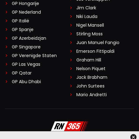
GP Hongarije
Jim Clark
GP Nederland
Niki Lauda
GP Italië
Nigel Mansell
GP Spanje
Stirling Moss
GP Azerbeidzjan
Juan Manuel Fangio
GP Singapore
Emerson Fittipaldi
GP Verenigde Staten
Graham Hill
GP Las Vegas
Nelson Piquet
GP Qatar
Jack Brabham
GP Abu Dhabi
John Surtees
Mario Andretti