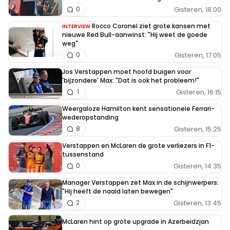
Gisteren, 18:00
0
Rocco Coronel ziet grote kansen met
INTERVIEW
nieuwe Red Bull-aanwinst: "Hij weet de goede
weg"
Gisteren, 17:05
0
Jos Verstappen moet hoofd buigen voor
'bijzondere' Max: "Dat is ook het probleem!"
Gisteren, 16:15
1
Weergaloze Hamilton kent sensationele Ferrari-
wederopstanding
Gisteren, 15:25
8
Verstappen en McLaren de grote verliezers in F1-
tussenstand
Gisteren, 14:35
0
Manager Verstappen zet Max in de schijnwerpers:
"Hij heeft de naald laten bewegen"
Gisteren, 13:45
2
McLaren hint op grote upgrade in Azerbeidzjan