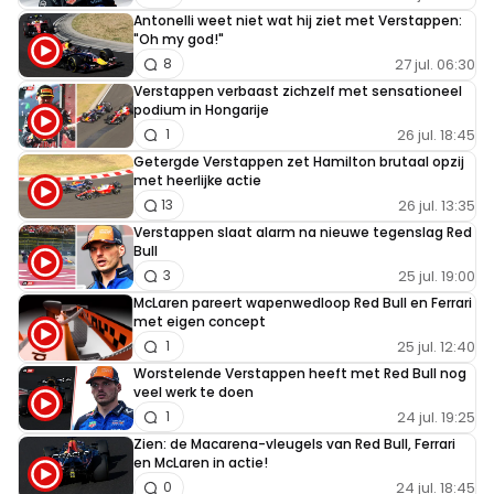
Antonelli weet niet wat hij ziet met Verstappen:
"Oh my god!"
27 jul. 06:30
8
Meepraten? Dat kan! Je hoeft je alleen maar aan te
Verstappen verbaast zichzelf met sensationeel
melden met een RN365-account.
podium in Hongarije
26 jul. 18:45
1
INLOGGEN
AANMELDEN
Getergde Verstappen zet Hamilton brutaal opzij
met heerlijke actie
26 jul. 13:35
13
Verstappen slaat alarm na nieuwe tegenslag Red
Bull
25 jul. 19:00
3
McLaren pareert wapenwedloop Red Bull en Ferrari
met eigen concept
25 jul. 12:40
1
Worstelende Verstappen heeft met Red Bull nog
veel werk te doen
24 jul. 19:25
1
Zien: de Macarena-vleugels van Red Bull, Ferrari
en McLaren in actie!
24 jul. 18:45
0