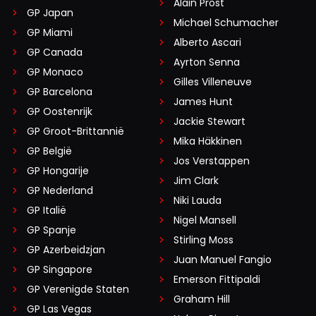
Alain Prost
GP Japan
Michael Schumacher
GP Miami
Alberto Ascari
GP Canada
Ayrton Senna
GP Monaco
Gilles Villeneuve
GP Barcelona
James Hunt
GP Oostenrijk
Jackie Stewart
GP Groot-Brittannië
Mika Häkkinen
GP België
Jos Verstappen
GP Hongarije
Jim Clark
GP Nederland
Niki Lauda
GP Italië
Nigel Mansell
GP Spanje
Stirling Moss
GP Azerbeidzjan
Juan Manuel Fangio
GP Singapore
Emerson Fittipaldi
GP Verenigde Staten
Graham Hill
GP Las Vegas