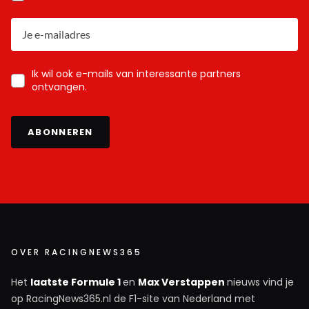
Ik wil ook e-mails van interessante partners
ontvangen.
ABONNEREN
OVER RACINGNEWS365
Het
laatste Formule 1
en
Max Verstappen
nieuws vind je
op RacingNews365.nl de F1-site van Nederland met