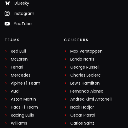
Bluesky
Instagram
YouTube
TEAMS
COUREURS
Red Bull
Max Verstappen
McLaren
Lando Norris
Ferrari
George Russell
Mercedes
Charles Leclerc
Alpine F1 Team
Lewis Hamilton
Audi
Fernando Alonso
Aston Martin
Andrea Kimi Antonelli
Haas F1 Team
Isack Hadjar
Racing Bulls
Oscar Piastri
Williams
Carlos Sainz