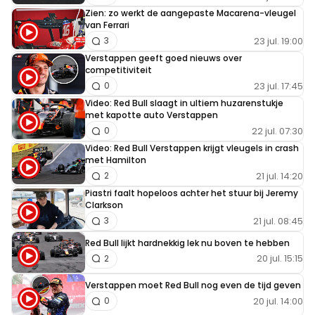
Zien: zo werkt de aangepaste Macarena-vleugel
van Ferrari
23 jul. 19:00
3
Verstappen geeft goed nieuws over
competitiviteit
23 jul. 17:45
0
Video: Red Bull slaagt in ultiem huzarenstukje
met kapotte auto Verstappen
22 jul. 07:30
0
Video: Red Bull Verstappen krijgt vleugels in crash
met Hamilton
21 jul. 14:20
2
Piastri faalt hopeloos achter het stuur bij Jeremy
Clarkson
21 jul. 08:45
3
Red Bull lijkt hardnekkig lek nu boven te hebben
20 jul. 15:15
2
Verstappen moet Red Bull nog even de tijd geven
20 jul. 14:00
0