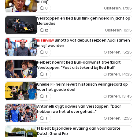
in mij"
Gisteren, 17:05
0
Verstappen en Red Bull flink gehinderd in jacht op
Mercedes
Gisteren, 16:15
12
Binotto vat debuutseizoen Audi samen
INTERVIEW
in vijf woorden
Gisteren, 15:25
0
Herbert noemt Red Bull-aanwinst troefkaart
Verstappen: "Past uitstekend bij Red Bull"
Gisteren, 14:35
1
Unieke F1-helm levert historisch veilingrecord op
voor het goede doel
Gisteren, 13:45
1
Antonelli krijgt advies van Verstappen: "Daar
hebben we het al over gehad..."
Gisteren, 12:55
1
F1 biedt bijzondere ervaring aan voor laatste
Dutch Grand Prix