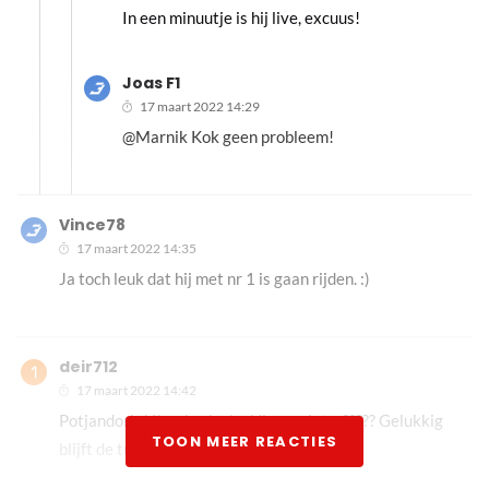
In een minuutje is hij live, excuus!
Joas F1
17 maart 2022 14:29
@Marnik Kok geen probleem!
Vince78
17 maart 2022 14:35
Ja toch leuk dat hij met nr 1 is gaan rijden. :)
deir712
17 maart 2022 14:42
Potjandorie! Ik schrok al.... Nieuwe intro????? Gelukkig
TOON MEER REACTIES
blijft de tune 🤣