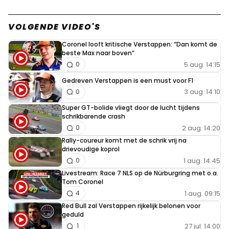
Coralmar
VOLGENDE VIDEO'S
17 maart 2022 15:01
Coronel looft kritische Verstappen: “Dan komt de
Minder flitsend dan het afgelopen jaar!
beste Max naar boven”
5 aug. 14:15
0
Gedreven Verstappen is een must voor F1
Auto's doen vroem vroem,
3 aug. 14:10
0
17 maart 2022 15:32
Super GT-bolide vliegt door de lucht tijdens
Vond het filmpje van vorig jaar vele malen prettiger om
schrikbarende crash
naar te kijken. Al is het dezelfde tune het klinkt wel een
2 aug. 14:20
0
stuk fletser.
Rally-coureur komt met de schrik vrij na
drievoudige koprol
1 aug. 14:45
0
Livestream: Race 7 NLS op de Nürburgring met o.a.
Daanemans
Tom Coronel
1 aug. 09:15
4
17 maart 2022 16:10
Red Bull zal Verstappen rijkelijk belonen voor
Het oogt een beetje last minute…
geduld
27 jul. 14:00
1